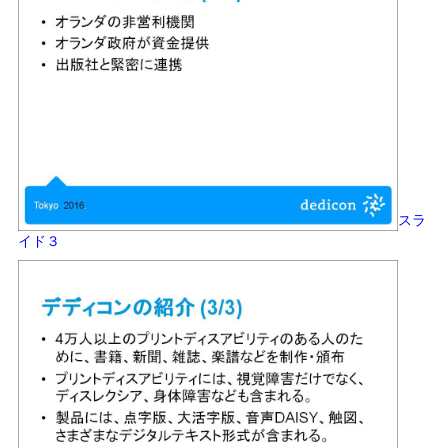
スラ
イド３