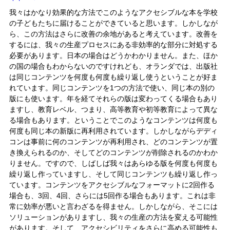
我々はかなり効果的な方法でこのようなアクセシブルな本を学校
の子どもたちに届けることができていると思います。しかしなが
ら、この方法はさらに改善の余地があると考えています。改善を
するには、我々の生産プロセスにある非効率的な部分に対処する
必要があります。日本の場合はどうかわかりません。また、ほか
の国の場合もわからないのですけれども、オランダでは、出版社
は同じコンテンツを何度も何度も繰り返し使うということが好ま
れています。同じコンテンツを1つの方法で使い、同じ本の別の
版にも使います。年を経てそれらの版は変わってくる場合もあり
ますし、教育レベル、つまり、高等教育や初等教育によって異な
る場合もあります。ということでこのようなコンテンツは何度も
何度も同じ本の新版に再利用されています。しかしながらデディ
コンは事前に何のコンテンツが再利用され、どのコンテンツが置
き換えられるのか、そしてどのコンテンツが削除されるのかわか
りません。ですので、しばしば我々はあらゆる版を何度も何度も
繰り返し作っていますし、そして同じコンテンツも繰り返し作っ
ています。コンテンツをアクセシブルなフォーマットに2回作る
場合も、3回、4回、さらには5回作る場合もあります。これは非
常に効率が悪いと言わざるを得ません。しかしながら、そこには
ソリューションがありますし、我々の生産の方法を変える可能性
があります。そして、アクセシビリティをさらに高める可能性も