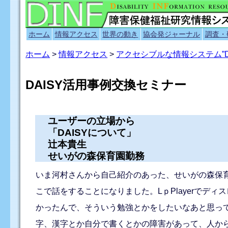
ホーム
情報アクセス
世界の動き
協会発ジャーナル
調査・
ホーム
>
情報アクセス
>
アクセシブルな情報システム”D
DAISY活用事例交換セミナー
ユーザーの立場から
「DAISYについて」
辻本貴生
せいがの森保育園勤務
いま河村さんから自己紹介のあった、せいがの森保
こで話をすることになりました。LｐPlayerで
かったんで、そういう勉強とかをしたいなあと思っ
字、漢字とか自分で書くとかの障害があって、人か