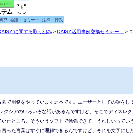
研究
会議・セミナー
法律・行政
AISY”に関する取り組み
>
DAISY活用事例交換セミナー
> 
育園で用務をやっています辻本です。ユーザーとしての話をし
ディスレクシアのいろいろな話があるんですけど、そこでディスレ
ていたところ、そういうソフトで勉強できて、うれしいってい
ら言った言葉はすぐに理解できるんですけど、それを文字にし