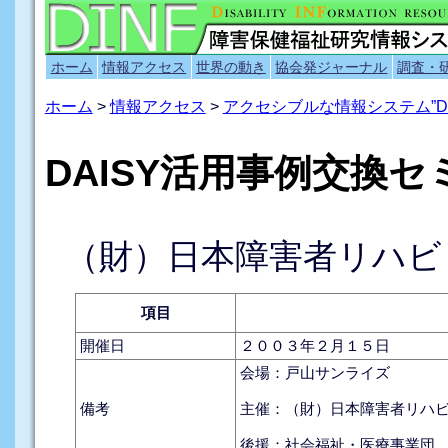
ホーム
情報アクセス
世界の動き
協会発ジャーナル
調査・
ホーム
>
情報アクセス
>
アクセシブルな情報システム”D
DAISY活用事例交換セ
（財）日本障害者リハビ
項目
開催日
２００３年２月１５日
会場：戸山サンライズ
備考
主催：（財）日本障害者リハ
後援：社会福祉・医療事業団