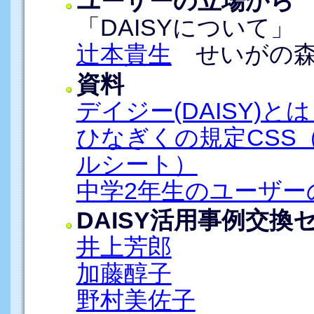
ユーザーの立場から
「DAISYについて」
辻本貴生
せいがの森
資料
デイジー(DAISY)と
ひなぎくの規定CSS
ルシート）
中学2年生のユーザー
DAISY活用事例交
井上芳郎
加藤醇子
野村美佐子