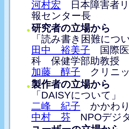
河村宏
日本障害者リ
報センター長
研究者の立場から
「読み書き困難につ
田中 裕美子
国際医
科 保健学部助教授
加藤 醇子
クリニッ
製作者の立場から
「DAISYについて」
二峰 紀子
かかわり
中村 芬
NPOデジ