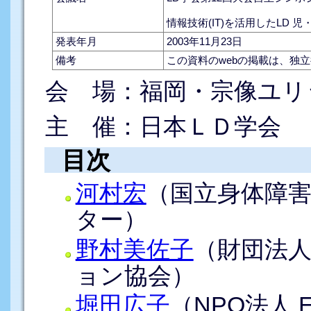
情報技術(IT)を活用したLD 
発表年月
2003年11月23日
備考
この資料のwebの掲載は、独
会 場：福岡・宗像ユリ
主 催：日本ＬＤ学会
目次
河村宏
（国立身体障
ター）
野村美佐子
（財団法
ョン協会）
堀田広子
（NPO法人 