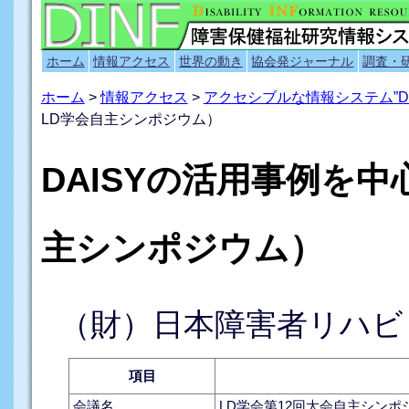
ホーム
情報アクセス
世界の動き
協会発ジャーナル
調査・
ホーム
>
情報アクセス
>
アクセシブルな情報システム”D
LD学会自主シンポジウム）
DAISYの活用事例を中
主シンポジウム）
（財）日本障害者リハビ
項目
会議名
LD学会第12回大会自主シンポ