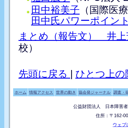
田中裕美子
（国際医
田中氏パワーポイン
まとめ（報告文） 井上
校）
先頭に戻る
|
ひとつ上の
ホーム
情報アクセス
世界の動き
協会発ジャーナル
調査・
公益財団法人 日本障害者
住所：〒162-0
ウェブ