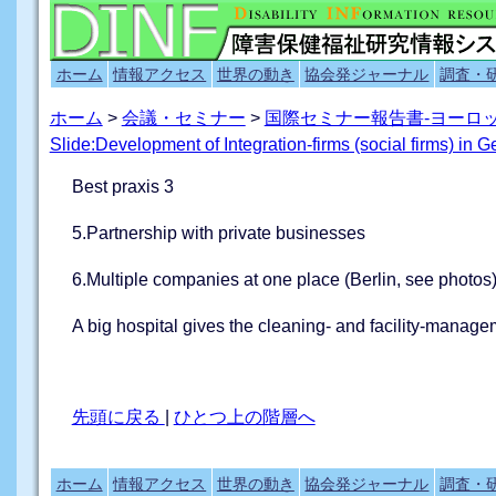
ホーム
情報アクセス
世界の動き
協会発ジャーナル
調査・
ホーム
>
会議・セミナー
>
国際セミナー報告書-ヨーロ
Slide:Development of Integration-firms (social firms) in 
Best praxis 3
5.Partnership with private businesses
6.Multiple companies at one place (Berlin, see photos
A big hospital gives the cleaning- and facility-managem
先頭に戻る
|
ひとつ上の階層へ
ホーム
情報アクセス
世界の動き
協会発ジャーナル
調査・