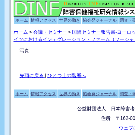
ホーム
情報アクセス
世界の動き
協会発ジャーナル
調査・
ホーム
>
会議・セミナー
>
国際セミナー報告書-ヨーロ
イツにおけるインテグレーション・ファーム（ソーシャ
写真
先頭に戻る
|
ひとつ上の階層へ
ホーム
情報アクセス
世界の動き
協会発ジャーナル
調査・
公益財団法人 日本障害者
住所：〒162-0
ウェブ