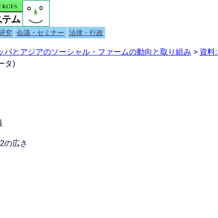
研究
会議・セミナー
法律・行政
ロッパとアジアのソーシャル・ファームの動向と取り組み
>
資料
ータ)
員
m2の広さ