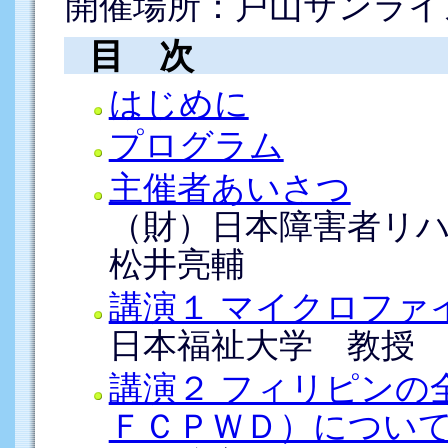
開催場所：戸山サンライ
目 次
はじめに
プログラム
主催者あいさつ
（財）日本障害者リ
松井亮輔
講演１ マイクロファ
日本福祉大学 教授
講演２ フィリピンの
ＦＣＰＷＤ）につい