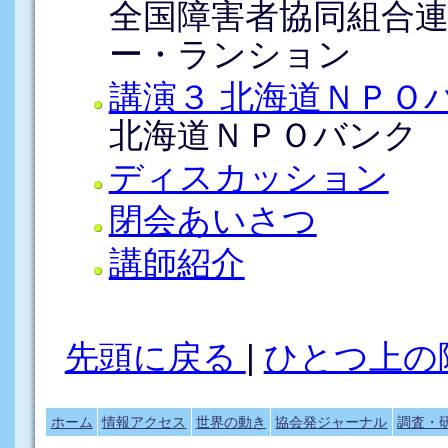
全国障害者協同組合
ー・ランション
講演３ 北海道ＮＰＯ
北海道ＮＰＯバンク
ディスカッション
閉会あいさつ
講師紹介
先頭に戻る
|
ひとつ上の
ホーム
情報アクセス
世界の動き
協会発ジャーナル
調査・