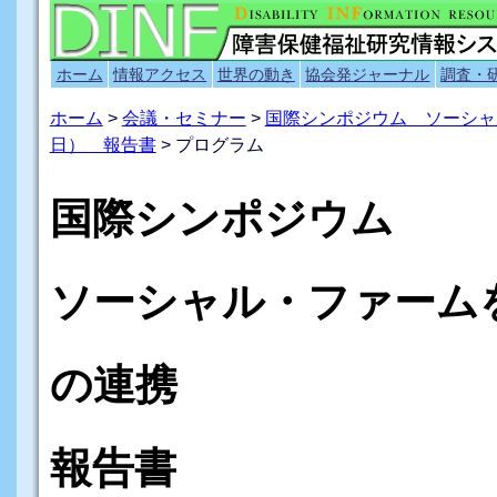
ホーム
情報アクセス
世界の動き
協会発ジャーナル
調査・
ホーム
>
会議・セミナー
>
国際シンポジウム ソーシャル
日） 報告書
> プログラム
国際シンポジウム
ソーシャル・ファーム
の連携
報告書