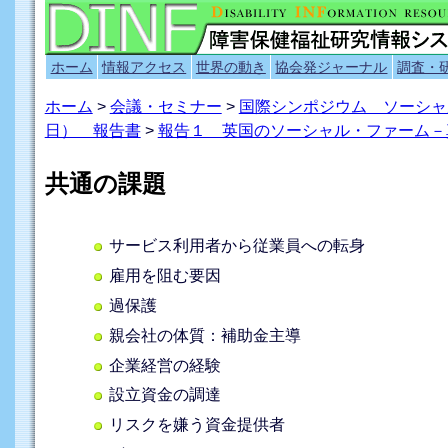
ホーム
情報アクセス
世界の動き
協会発ジャーナル
調査・
ホーム
>
会議・セミナー
>
国際シンポジウム ソーシャル
日） 報告書
>
報告１ 英国のソーシャル・ファーム－
共通の課題
サービス利用者から従業員への転身
雇用を阻む要因
過保護
親会社の体質：補助金主導
企業経営の経験
設立資金の調達
リスクを嫌う資金提供者