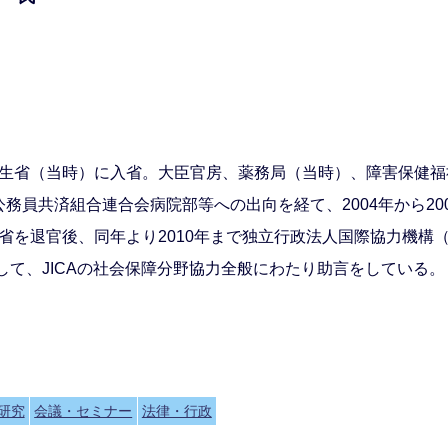
し、厚生省（当時）に入省。大臣官房、薬務局（当時）、障害保健
務員共済組合連合会病院部等への出向を経て、2004年から20
同省を退官後、同年より2010年まで独立行政法人国際協力機構（
して、JICAの社会保障分野協力全般にわたり助言をしている。
研究
会議・セミナー
法律・行政