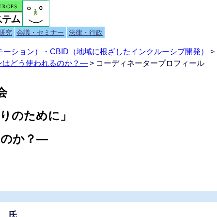
研究
会議・セミナー
法律・行政
テーション）・CBID（地域に根ざしたインクルーシブ開発）
>
ンはどう使われるのか？―
> コーディネータープロフィール
会
りのために」
るのか？―
） 氏