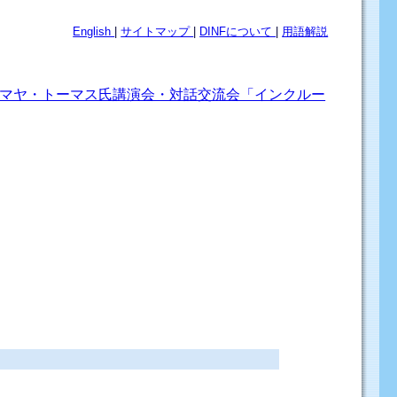
English
|
サイトマップ
|
DINFについて
|
用語解説
マヤ・トーマス氏講演会・対話交流会「インクルー