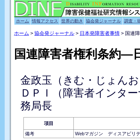
ホーム
情報アクセス
世界の動き
協会発ジャーナル
調査・
ホーム
>
協会発ジャーナル
>
日本発障害者事情
> 国連
国連障害者権利条約―
金政玉（きむ・じょんお
ＤＰＩ（障害者インター
務局長
項目
備考
Webマガジン ディスアビリテ