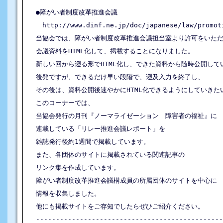
●障がい者制度改革推進会議

　http://www.dinf.ne.jp/doc/japanese/law/promoti
当協会では、障がい者制度改革推進会議担当室より許可をいただ
会議資料をHTML化して、掲載することになりました。

新しい回から遡る形でHTML化し、できた資料から随時公開してい
後発ですが、できるだけ早い段階で、遡及入力を終了し、

その後は、資料公開後速やかにHTML化できるようにしていきた
このコーナーでは、

当協会発行の月刊『ノーマライゼーション　障害者の福祉』に

連載している「リレー推進会議レポート」を

雑誌発行後約1週間で掲載しています。

また、各団体のサイトに掲載されている関連記事の

リンク集を作成しています。

障がい者制度改革推進会議構成員の所属団体のサイトを中心に

情報を収集しました。

他にも掲載サイトをご存知でしたらぜひご紹介ください。

-----------------------------------------------