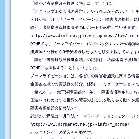
　　「障がい者制度改革推進会議」コーナーでは、

　　「アクセシブルな会議の運営」という視点からのレポートを
　　今月から、月刊『ノーマライゼーション 障害者の福祉』に掲
　　障がい者制度改革推進会議のレポートを転載していきます。
　　http://www.dinf.ne.jp/doc/japanese/law/promo
　　DINFでは、ノーマライゼーションのバックナンバーの記事本
　　紙媒体の発行から3年が経過したものを順次掲載していますが
　　「障がい者制度改革推進会議」の記事は、紙媒体発行後1週間
　　DINFにも掲載することになりました。

　　ノーマライゼーションは、各省庁の障害者施策に関する情報
　　全国各地域での実践例の紹介、移動・コミュニケーションな
　　「第2次アジア太平洋障害者の十年」「障害者権利条約」など
　　国連をはじめとする世界の障害のある人を取り巻く動きを紹
　　障害者福祉総合情報誌です。

　　雑誌のご購読は「月刊誌ノーマライゼーション」のページよ
　　http://www.normanet.ne.jp/~info/m_norma/

　　バックナンバーの購入も可能です。
