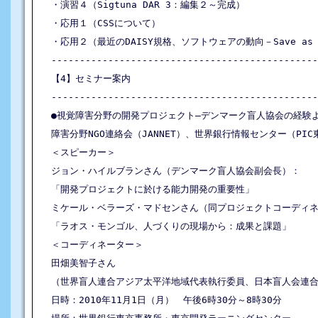
・演習４（Sigtuna DAR 3：編集２～完成）

・応用１（CSSについて）

・応用２（最近のDAISY規格、ソフトウェアの動向－Save as D
-----------------------------------------------
【4】セミナー案内

-----------------------------------------------
●視覚障害分野の開発プロジェクト―デンマーク盲人協会の経験よ
障害分野NGO連絡会（JANNET）、世界銀行情報センター（PIC
＜スピーカー＞

ジョン・ハイルブランさん（デンマーク盲人協会副会長）：

「開発プロジェクトに於ける能力開発の重要性」

ミケール・ベラーズ・マドセンさん（同プロジェクトコーディネ
「ラオス・モンゴル、人づくりの現場から：成果と課題」

＜コーディネーター＞　

田畑美智子さん

（世界盲人連合アジア太平洋地域代表執行委員、日本盲人会連合
日時：2010年11月1日（月）　午後6時30分～8時30分
