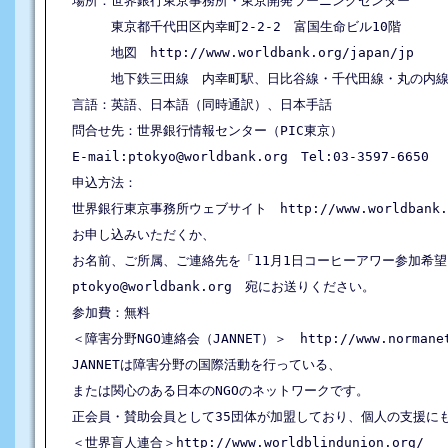
場所：世界銀行東京事務所・東京開発ラーニングセンター　

　　　東京都千代田区内幸町2-2-2　富国生命ビル10階　

　　　地図　http://www.worldbank.org/japan/jp

　　　地下鉄三田線　内幸町駅、日比谷線・千代田線・丸の内線
言語：英語、日本語（同時通訳）、日本手話

問合せ先：世界銀行情報センター（PIC東京）

E-mail:ptokyo@worldbank.org　Tel:03-3597-6650

申込方法：

世界銀行東京事務所ウェブサイト　http://www.worldbank.or
お申し込みいただくか、

お名前、ご所属、ご連絡先を「11月1日コーヒーアワー参加希望
ptokyo@worldbank.org　宛にお送りください。

参加費：無料

＜障害分野NGO連絡会（JANNET）＞　http://www.normanet.n
JANNETは障害分野の国際活動を行っている、

または関心のある日本のNGOのネットワークです。

正会員・賛助会員として35団体が加盟しており、個人の支援にも
＜世界盲人連合＞http://www.worldblindunion.org/
