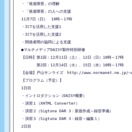
・「発達障害」の理解

・「発達障害」の人への支援

11月7日（日）　10時～17時

・ICTを活用した支援1

・ICTを活用した支援2

・関係者間の協同による支援

●マルチメディアDAISY製作特別研修

【日時】第1回：12月11日（土）、12日（日）10時～17時

　　　　第2回：12月14日（火）、15日（水）10時～17時

【会場】戸山サンライズ　http://www.normanet.ne.jp/~ww
【プログラム（予定）】

1日目

・イントロダクション（DAISY概要）

・演習１（XHTML Converter）

・演習２（Sigtuna DAR 3：新規作成～録音準備） 

・演習３（Sigtuna DAR 3：録音～編集１） 

2日目
