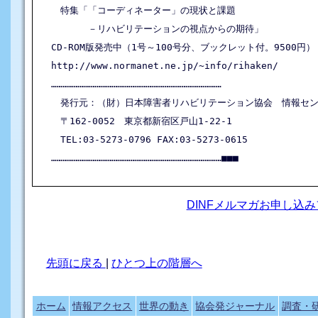
　特集「「コーディネーター」の現状と課題

　　　　－リハビリテーションの視点からの期待」

CD-ROM版発売中（1号～100号分、ブックレット付。9500円）

http://www.normanet.ne.jp/~info/rihaken/

………………………………………………………………………………

　発行元：（財）日本障害者リハビリテーション協会　情報セン
　〒162-0052　東京都新宿区戸山1-22-1

　TEL:03-5273-0796 FAX:03-5273-0615

DINFメルマガお申し込
先頭に戻る
|
ひとつ上の階層へ
ホーム
情報アクセス
世界の動き
協会発ジャーナル
調査・