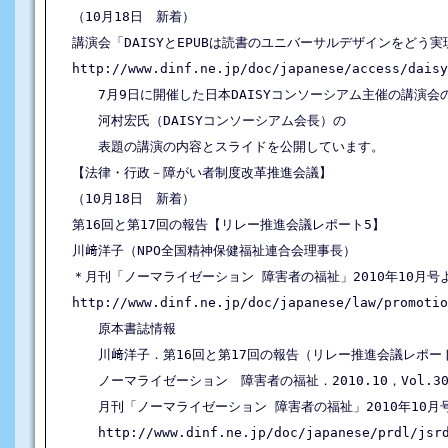
（10月18日　新着）

講演会「DAISYとEPUBは読書のユニバーサルデザインをどう実
http://www.dinf.ne.jp/doc/japanese/access/daisy
　　7月9日に開催した日本DAISYコンソーシアム主催の講演会の
　　河村宏氏（DAISYコンソーシアム会長）の

　　表題の講演の内容とスライドを公開しています。

【法律・行政－障がい者制度改革推進会議】

（10月18日　新着）

第16回と第17回の報告【リレー推進会議レポート5】

川﨑洋子（NPO全国精神保健福祉連合会理事長）

＊月刊「ノーマライゼーション 障害者の福祉」2010年10月号よ
http://www.dinf.ne.jp/doc/japanese/law/promotio
　　原本書誌情報

　　川﨑洋子．第16回と第17回の報告（リレー推進会議レポート
　　ノーマライゼーション　障害者の福祉．2010.10，Vol.30, No
　　月刊「ノーマライゼーション 障害者の福祉」2010年10月号
　　http://www.dinf.ne.jp/doc/japanese/prdl/jsrd