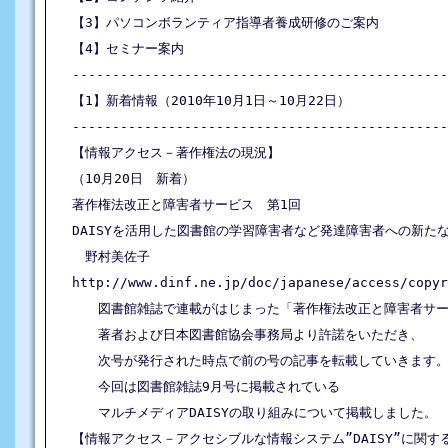
【3】パソコンボランティア指導者養成研修のご案内

【4】セミナー案内

-----------------------------------------------
【1】新着情報（2010年10月1日～10月22日）

-----------------------------------------------
【情報アクセス－著作権法の現況】

（10月20日　新着）

著作権法改正と障害者サービス　第1回

DAISYを活用した図書館の学習障害者など発達障害者への新たな
　野村美佐子

http://www.dinf.ne.jp/doc/japanese/access/copyr
　　図書館雑誌で連載がはじまった「著作権法改正と障害者サー
　　著者および日本図書館協会事務局より許諾をいただき、

　　次号が発行された時点で前の号の記事を転載していきます。
　　今回は図書館雑誌9月号に掲載されている

　　マルチメディアDAISYの取り組みについて掲載しました。

【情報アクセス－アクセシブルな情報システム”DAISY”に関する