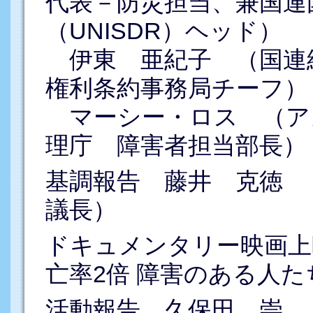
代表－防災担当、兼国連
（UNISDR）ヘッド）
伊東 亜紀子 （国連経
権利条約事務局チーフ）
マーシー・ロス （ア
理庁 障害者担当部長）
基調報告 藤井 克徳 
議長）
ドキュメンタリー映画上
亡率2倍 障害のある人たち
活動報告 久保田 崇 