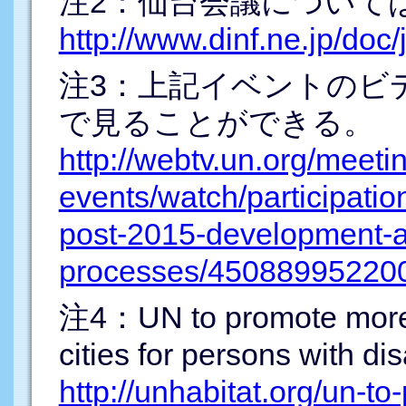
注2：
仙台会議について
http://www.dinf.ne.jp/do
注3：
上記イベントのビ
で見ることができる。
http://webtv.un.org/meeti
events/watch/participatio
post-2015-development-a
processes/45088995220
注4：
UN to promote more
cities for persons with dis
http://unhabitat.org/un-t