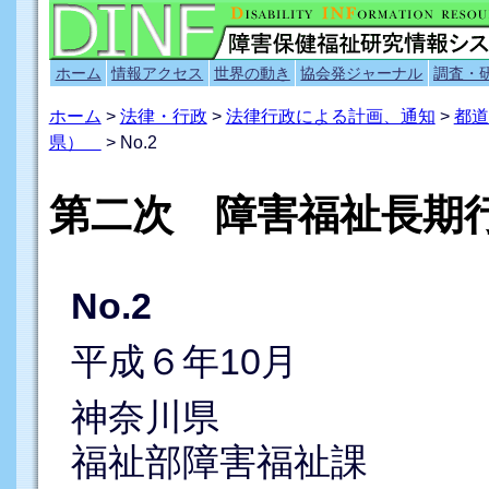
ホーム
情報アクセス
世界の動き
協会発ジャーナル
調査・
ホーム
>
法律・行政
>
法律行政による計画、通知
>
都道
県）
> No.2
第二次 障害福祉長期
No.2
平成６年10月
神奈川県
福祉部障害福祉課