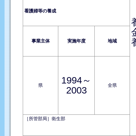
看護婦等の養成
事業主体
実施年度
地域
1994～
県
全県
2003
［所管部局］衛生部