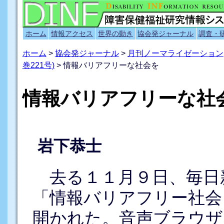
ホーム
情報アクセス
世界の動き
協会発ジャーナル
調査・
ホーム
>
協会発ジャーナル
>
月刊ノーマライゼーション
巻221号)
> 情報バリアフリーな社会を
情報バリアフリーな社
岩下恭士
去る１１月９日、毎日
「情報バリアフリー社会
開かれた。音声ブラウザ