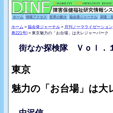
ホーム
情報アクセス
世界の動き
協会発ジャーナル
調査・
ホーム
>
協会発ジャーナル
>
月刊ノーマライゼーション
巻221号)
> 東京魅力の「お台場」は大レジャーパーク
街なか探検隊 Ｖｏｌ．
東京
魅力の「お台場」は大
中沢信