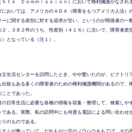
ｇｈｔｓ Ｃｏｍｍｉｓｓｉｏｎ）において権利擁護がなされ
においては、アメリカのＡＤＡ（障害をもつアメリカ人法）
リーに関する差別に対する追求が甘い、というのが関係者の一
の２，３８２件のうち、性差別（４１％）に次いで、障害者差
％）となっている（注１）。
立生活センターを訪問したとき、やや驚いたのが、ビクトリ
も伝統もある多くの障害者のための権利擁護機関があるので、
のことであった。
の日常生活に必要な各種の情報を収集・整理して、検索しや
ンである。実際、私の訪問中にも何度も電話による問い合わせ
なりのものである。
テムが整っていて、だれもが一定のノウハウをもてば、その