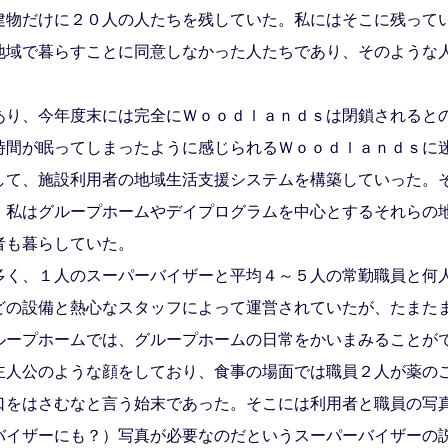
建物だけに２０人の人たちを残していた。私にはそこに残って
地域で暮らすことに同意しなかった人たちであり、そのような
。
り、今年度末には完全にＷｏｏｄｌａｎｄｓは閉鎖されると
時間が眠ってしまったように感じられるＷｏｏｄｌａｎｄｓに
て、施設利用者の地域生活支援システムを構築していった。
。私はグループホームやデイプログラムを中心とするそれらの
者も暮らしていた。
く、１人のスーパーバイザーと平均４～５人の常勤職員と何
どの設備と熱心なスタッフによって運営されていたが、たまた
ループホームでは、グループホームの日常をかいまみることが
主人公のような顔をしており、食事の場面では職員２人が薬の
口をはさむなと言う始末であった。そこには利用者と職員の写
バイザーにも？）写真が必要なのだというスーパーバイザーの