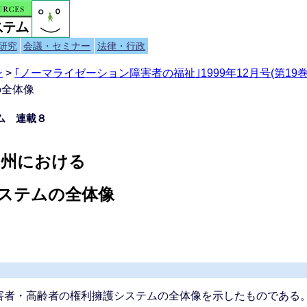
研究
会議・セミナー
法律・行政
ン
>
｢ノーマライゼーション障害者の福祉｣1999年12月号(第19巻 
の全体像
ム 連載８
ア州における
ステムの全体像
者・高齢者の権利擁護システムの全体像を示したものである