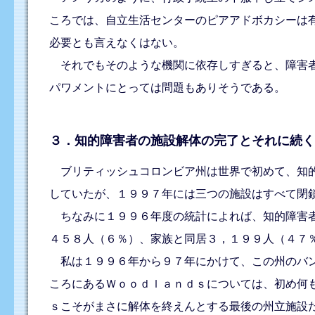
ころでは、自立生活センターのピアアドボカシーは
必要とも言えなくはない。
それでもそのような機関に依存しすぎると、障害者
パワメントにとっては問題もありそうである。
３．知的障害者の施設解体の完了とそれに続
ブリティッシュコロンビア州は世界で初めて、知的
していたが、１９９７年には三つの施設はすべて閉
ちなみに１９９６年度の統計によれば、知的障害者
４５８人（６％）、家族と同居３，１９９人（４７
私は１９９６年から９７年にかけて、この州のバン
ころにあるＷｏｏｄｌａｎｄｓについては、初め何
ｓこそがまさに解体を終えんとする最後の州立施設