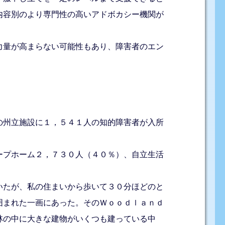
内容別のより専門性の高いアドボカシー機関が
力量が高まらない可能性もあり、障害者のエン
の州立施設に１，５４１人の知的障害者が入所
ープホーム２，７３０人（４０％）、自立生活
いたが、私の住まいから歩いて３０分ほどのと
囲まれた一画にあった。そのＷｏｏｄｌａｎｄ
林の中に大きな建物がいくつも建っている中