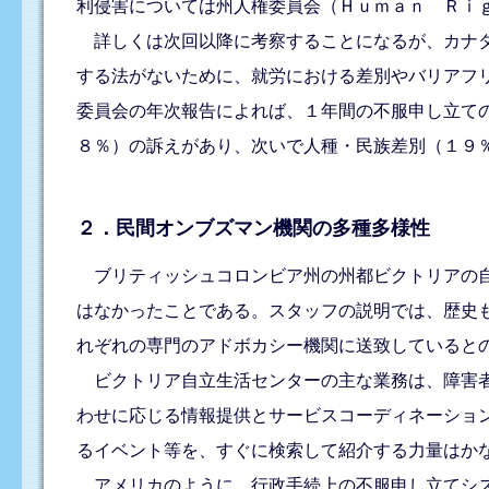
利侵害については州人権委員会（Ｈｕｍａｎ Ｒｉ
詳しくは次回以降に考察することになるが、カナダ
する法がないために、就労における差別やバリアフ
委員会の年次報告によれば、１年間の不服申し立て
８％）の訴えがあり、次いで人種・民族差別（１９
２．民間オンブズマン機関の多種多様性
ブリティッシュコロンビア州の州都ビクトリアの自
はなかったことである。スタッフの説明では、歴史
れぞれの専門のアドボカシー機関に送致していると
ビクトリア自立生活センターの主な業務は、障害者
わせに応じる情報提供とサービスコーディネーショ
るイベント等を、すぐに検索して紹介する力量はか
アメリカのように、行政手続上の不服申し立てシス