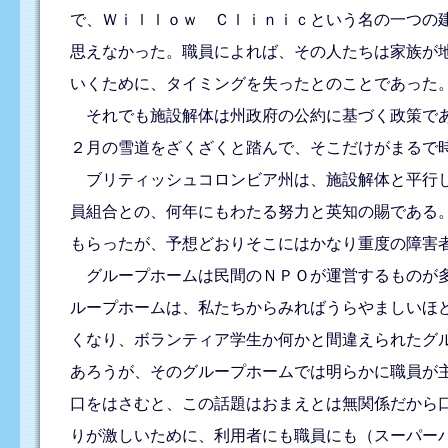
で、Ｗｉｌｌｏｗ Ｃｌｉｎｉｃという名の一つの
思えなかった。職員によれば、その人たちは家族が
いくために、タイミングを失ったとのことであった
それでも施設解体は州政府の公約に基づく政策であ
２月の雪道をざくざくと踏んで、そこだけがまるで
ブリティッシュコロンビア州は、施設解体と平行し
員組合との、何年にもわたる努力と英知の賜である
もらったが、予想どおりそこにはかなり重度の障害
グループホームは民間のＮＰＯが運営するものが多
ループホームは、私たちからみればうらやましいほ
くなり、ボランティア学生か何かと間違えられたグ
あろうが、そのグループホームでは明らかに職員が
口をはさむと、この話題はおまえとは無関係だから
りが激しいために、利用者にも職員にも（スーパー