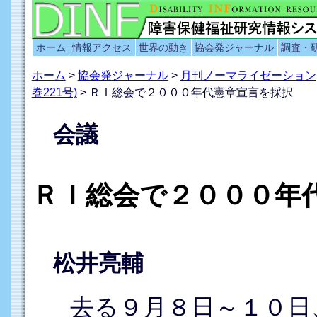
ホーム
情報アクセス
世界の動き
協会発ジャーナル
調査・
ホーム
>
協会発ジャーナル
>
月刊ノーマライゼーション
巻221号)
> ＲＩ総会で２０００年代憲章宣言を採択
会議
ＲＩ総会で２０００年
松井亮輔
去る９月８日～１０日