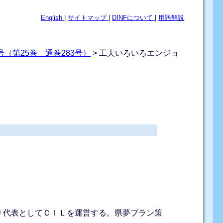
English
|
サイトマップ
|
DINFについて
|
用語解説
（第25巻 通巻283号）
> 工夫いろいろエンジョ
Ｊ代表としてＣＩＬを運営する。県夢プラン策