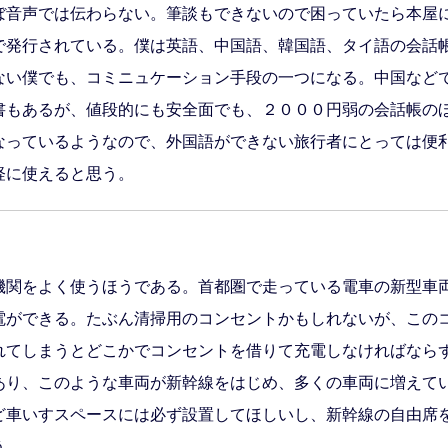
ぼ音声では伝わらない。筆談もできないので困っていたら本屋
で発行されている。僕は英語、中国語、韓国語、タイ語の会話
ない僕でも、コミニュケーション手段の一つになる。中国など
書もあるが、値段的にも安全面でも、２０００円弱の会話帳の
なっているようなので、外国語ができない旅行者にとっては便
軽に使えると思う。
機関をよく使うほうである。首都圏で走っている電車の新型車
電ができる。たぶん清掃用のコンセントかもしれないが、この
れてしまうとどこかでコンセントを借りて充電しなければなら
あり、このような車両が新幹線をはじめ、多くの車両に増えて
ど車いすスペースには必ず設置してほしいし、新幹線の自由席
う。