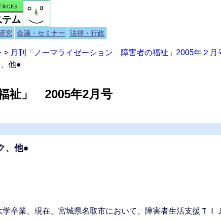
研究
会議・セミナー
法律・行政
ン
>
月刊「ノーマライゼーション 障害者の福祉」2005年２月号
、他●
祉」 2005年2月号
ク、他●
大学卒業。現在、宮城県名取市において、障害者生活支援ＴＩ