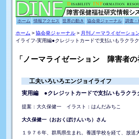
ホーム
情報アクセス
世界の動き
協会発ジャーナル
調査・
ホーム
>
協会発ジャーナル
>
月刊ノーマライゼーショ
イライフ-実用編●クレジットカードで支払いもラクラク
「ノーマライゼーション 障害者の福
工夫いろいろエンジョイライフ
実用編 ●クレジットカードで支払いもラクラ
提案：大久保健一 イラスト：はんだみちこ
大久保健一（おおくぼけんいち）さん
１９７６年、群馬県生まれ。養護学校を経て、放送