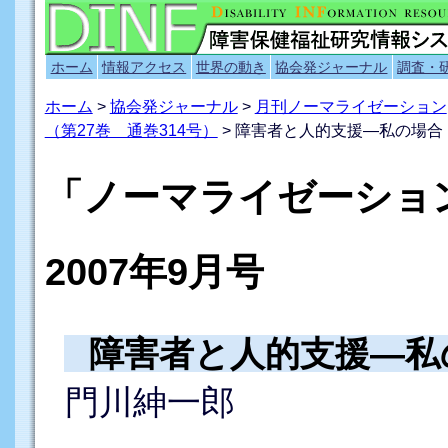
ホーム
情報アクセス
世界の動き
協会発ジャーナル
調査・
ホーム
>
協会発ジャーナル
>
月刊ノーマライゼーション
（第27巻 通巻314号）
> 障害者と人的支援―私の場合
「ノーマライゼーシ
2007年9月号
障害者と人的支援―私
門川紳一郎