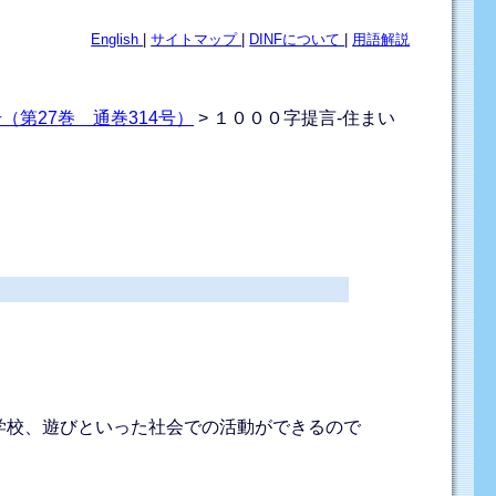
English
|
サイトマップ
|
DINFについて
|
用語解説
（第27巻 通巻314号）
> １０００字提言-住まい
学校、遊びといった社会での活動ができるので
。