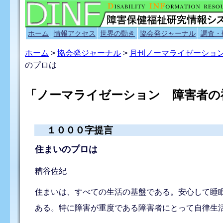
ホーム
情報アクセス
世界の動き
協会発ジャーナル
調査・
ホーム
>
協会発ジャーナル
>
月刊ノーマライゼーショ
のプロは
「ノーマライゼーション 障害者の福
１０００字提言
住まいのプロは
糟谷佐紀
住まいは、すべての生活の基盤である。安心して睡
ある。特に障害が重度である障害者にとって自律生