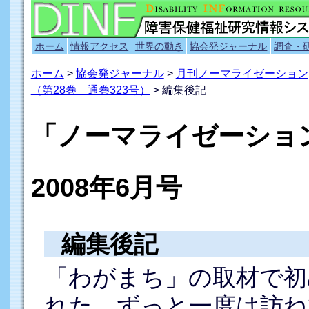
ホーム
情報アクセス
世界の動き
協会発ジャーナル
調査・
ホーム
>
協会発ジャーナル
>
月刊ノーマライゼーション
（第28巻 通巻323号）
> 編集後記
「ノーマライゼーシ
2008年6月号
編集後記
「わがまち」の取材で初
れた。ずっと一度は訪ね