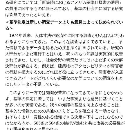
る研究については「新築時におけるアメリカ基準仕様書の適用」
の費用に関するものに限られており、基準の社会面に関する研究
は皆無であったといえる。
＜基準決定は新しい調査データよりも意見によって決められてい
る＞
1974年以来、人体寸法や経済性に関する調査がひんぱんに行わ
れるようになってきた。このような調査はよくできているし、ま
た信頼できるデータを得るため注意深く計画されている。研究の
大部分がいまだ進行中とはいえ、我々のもつ知識は実質的に改善
されてきた。しかし、社会分野の研究だけにはいまだ多くの未解
決部分が存在する。例えば、建築物のアクセシビリティが障害者
の行動を拡大するのにどれほど役に立ってきたか、障害者が入居
できるアパートがどれくらい必要なのか等についての調査をもと
にしたデータが不足している。
このように一方では知識が豊富になってきているにもかかわら
ず、基準の決定に際しては、いまだ事実よりも意見に基づくこと
が多いのが実情である。我々の知識の基盤を向上させることは、
基本的な情報のための共通のよりどころを確立する一助となり、
おそらくより一貫性のある信頼できる決定を下すことになるので
はなかろうか。503条と504条の施行が進むと共に改善の必要性が
より明確化されると思われる。