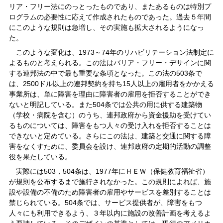
リア・フリー法にのっとったものであり、またあるものは特別プ
ログラムの必要性に応えて作成されたものであった。過去５年間
にこのような規則は急増し、その実施も拡大されるようになっ
た。
このような変化は、1973～74年のリハビリテーション法制定に
よるものと考えられる。この法はバリア・フリー・デサインに関
する連邦法の中で最も重要な条項となった。この法の503条で
は、2500ドル以上の連邦契約を持ち15人以上の雇用者をかかえる
事業所は、単に障害を理由に障害者の雇用を拒否することができ
ないと明記している。また504条では公共の用に供する建築物
（学校・病院を含む）のうち、連邦政府から資金援助を受けてい
るものについては、障害をもつ人々の受け入れを拒否することは
できないと定めている。さらにこの法は、建築と交通に関する障
害をなくすために、委員会を設け、連邦政府の定期的活動の調整
役を果たしている。
実際には503，504条は、1977年にＨＥＷ（保健教育福祉省）
が規則を公布するまで施行されなかった。この規則によれば、施
設や設備の不備のため障害者の雇用やサービスを差別することは
禁じられている。504条では、サービス提供者が、障害をもつ
人々にも利用できるよう、３年以内に施設の改善計画を考えるよ