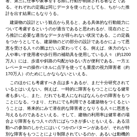
者、第三に仕事や家事をする際に行動が制限される者などであ
る。それぞれの定義は同じデータを使ったとしても、ちがった推
計を出す結果にもなりうる。
建築物の設計という観点から見ると、ある具体的な行動能力に
ついて考慮するというのが適当であると思われるが、現在のとこ
ろ推計に必要な適当なデータが得られない状況である。この定義
をつかうとしても、建築物のどの部分の設計であるかによって恩
恵を受ける人々の層はだいぶ変わってくる。例えば、体力のない
人や車いす使用者や歩行用の補助具を使用している人々（約1200
万人）には、歩道や斜路の勾配がゆるい方が便利である。一方エ
レベーターの操作パネルに点字を使っても重度の視力障害者（約
170万人）のためにしかならないといえる。
このほかにも考慮すべき点は多々あるが、まだ十分研究されて
いるとはいえない。例えば、一時的に障害をもつことになる健常
者も多いし、また、だれでも老人になればなんらかの障害をもつ
ことになる。つまり、だれにでも利用できる建築物をつくるとい
うことは、将来的にみて潜在的な障害者となりうる人々に恩恵を
与えるものであるといえる。そして、建物の利用率は健常者の場
合より障害をもつ人々の方にばらつきが多いともいえる。ある活
動への参加のしかたにはいくつかのパターンがあるが、それが特
別な障害をもつことにより制限されているのか、あるいは動機的