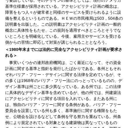
う要請している。そのデザインの基準としては、現行のアメリカ
基準仕様書が採用されている。アクセシビリティ計画の概念は、
障害をもつ人々が健常者と同様のサービスを受けられるように設
備を整えるというものである。ＨＥＷの市民権局は503，504条の
説明書を出版した。この説明書はアクセシビリティ計画の一般的
概念に具体性をもたせ、この規則を適用すべきところとそうでな
いところとを明確化している。今後、雇用主やサービスを受ける
側からの苦情に即応して対策が講じられることとなろう。
＜1980年末までには法的に完全なアクセシビリティ計画が要求さ
れる＞
事実いくつかの連邦政府機関は、ごく最近になって、その資金
計画に関する基準と指針を発行したばかりである。各州ともそれ
ぞれバリア・フリー・デサインに関する法律を定めているが、そ
の多くは1968年のバリア・フリー法にのっとっているものの、デ
ザイン基準は州ごとに多少異なっている。ある州では、この法律
に具体的なデザイン基準を含めているが、他の州では、州建築法
にアクセシビリティに関する項目を入れている。またある州に
は、独自のバリア・フリーに関する条例がある。バリア・フリー
委員会を設置している州も多く、基準施行に関する権限をもた
せ、公聴会を設けるなどして条例を守る努力を重ねている。州条
例により規定されている対象となる建築物は異なっているもの