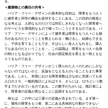
る。
＜建築物との責任の共有＞
バリア・フリー・デザインの基本的な目的は、障害をもつ人々
に健常者と同等の機会を提供することにある。この目的の根底と
なる考えは、人的なものだけでは対応しきれなくなった障害者へ
のサービスを環境的なもので補っていこうとするものである。バ
リア・フリー・デザインによって健常者は障害をもつ人々にも能
力があるのだということを教えられる－働けるし、結婚もできる
し、子供を育てることもでき、すばらしい友人となれるし、隣人
でもあるのだということを－。この認識は、障害をもつ人々自身
の助けとなるばかりでなく、社会の固定観念を変える一助ともな
りうるものである。
バリア・フリー・デザインがごく限られた人々のためにしかな
らないのではないかと、反論をとなえる人がいることもまた事実
である。しかし、米国における障害者数は少なめに見積っても全
人口の２％、一般的推計によれば５％、さらには、12％という数
字までだされているのである。この数字のちがいは、推計者によ
り、障害者の定義が異なることに起因するものである。
例えば、この中には三通りの定義が含まれている。まず第一
に、慢性の障害をもつ者、第二にある具体的な行動ができない