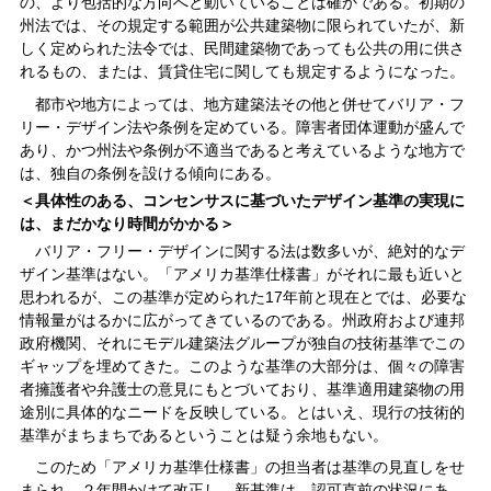
の、より包括的な方向へと動いていることは確かである。初期の
州法では、その規定する範囲が公共建築物に限られていたが、新
しく定められた法令では、民間建築物であっても公共の用に供さ
れるもの、または、賃貸住宅に関しても規定するようになった。
都市や地方によっては、地方建築法その他と併せてバリア・フ
リー・デザイン法や条例を定めている。障害者団体運動が盛んで
あり、かつ州法や条例が不適当であると考えているような地方で
は、独自の条例を設ける傾向にある。
＜具体性のある、コンセンサスに基づいたデザイン基準の実現に
は、まだかなり時間がかかる＞
バリア・フリー・デザインに関する法は数多いが、絶対的なデ
ザイン基準はない。「アメリカ基準仕様書」がそれに最も近いと
思われるが、この基準が定められた17年前と現在とでは、必要な
情報量がはるかに広がってきているのである。州政府および連邦
政府機関、それにモデル建築法グループが独自の技術基準でこの
ギャップを埋めてきた。このような基準の大部分は、個々の障害
者擁護者や弁護士の意見にもとづいており、基準適用建築物の用
途別に具体的なニードを反映している。とはいえ、現行の技術的
基準がまちまちであるということは疑う余地もない。
このため「アメリカ基準仕様書」の担当者は基準の見直しをせ
まられ、２年間かけて改正し、新基準は、認可直前の状況にあ