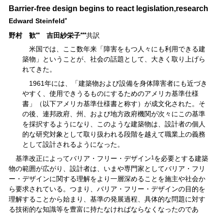
Barrier-free design begins to react legislation,research
Edward Steinfeld
*
野村 歓
**
吉田紗栄子
***
共訳
米国では、ここ数年来「障害をもつ人々にも利用できる建
築物」ということが、社会の話題として、大きく取り上げら
れてきた。
1961年には、「建築物および設備を身体障害者にも近づき
やすく、使用できうるものにするためのアメリカ基準仕様
書」（以下アメリカ基準仕様書と称す）が成文化された。そ
の後、連邦政府、州、および地方政府機関が次々にこの基準
を採択するようになり、このような建築物は、設計者の個人
的な研究対象として取り扱われる段階を越えて職業上の義務
として設計されるようになった。
基準改正によってバリア・フリー・デザイン
1
を必要とする建築
物の範囲が広がり、設計者は、いまや専門家としてバリア・フリ
ー・デザインに関する理解をより一層深めることを施主や社会か
ら要求されている。つまり、バリア・フリー・デザインの目的を
理解することから始まり、基準の発展過程、具体的な問題に対す
る技術的な知識等を豊富に持たなければならなくなったのであ