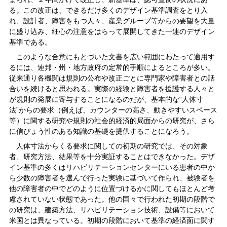
る。この改正は、できるだけ多くのデザイン基準調査をとり入
れ、設計者、障害をもつ人々、産業グループ等からの要望を大量
に盛り込み、細心の注意をはらって展開してきた一連のデザイン
基準である。
このような合意にもとづいた文書を広い範囲にわたって適用す
るには、連邦・州・地方政府の定常的手順によるところが多い。
従来通り各機関は規則の公布や改正ごとに専門家や障害者との話
合いを続けると思われる。実際の経験と障害者を援護する人々と
が規則の発展に寄与することになるのだが、基本的な“人体寸
法”からの要求（例えば、カウンターの高さ、動きやすいスペース
等）に関する研究や規則の社会的経済的局面からの研究が、さら
に信ぴょう性のある知識の基礎を提供することになろう。
人体寸法からくる要求に関しての初期の研究では、その対象
者、研究方法、結果等を十分実証することはできなかった。デザ
イン基準の多くはリハビリテーションセンターにいる患者の中か
ら少数の障害者を選んで行った実験に基づいて作られ、被験者を
他の障害者の中でどのように位置づけるかに関してもほとんど考
慮されていない状態であった。他の国々で行われた初期の段階で
の研究は、建築方法、リハビリテーション技術、設備等において
米国とは異なっている。初期の段階において基準の経済面に関す