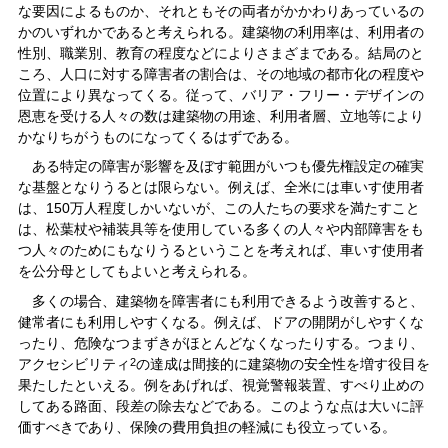
な要因によるものか、それともその両者がかかわりあっているの
かのいずれかであると考えられる。建築物の利用率は、利用者の
性別、職業別、教育の程度などによりさまざまである。結局のと
ころ、人口に対する障害者の割合は、その地域の都市化の程度や
位置により異なってくる。従って、バリア・フリー・デザインの
恩恵を受ける人々の数は建築物の用途、利用者層、立地等により
かなりちがうものになってくるはずである。
ある特定の障害が影響を及ぼす範囲がいつも優先権設定の確実
な基盤となりうるとは限らない。例えば、全米には車いす使用者
は、150万人程度しかいないが、この人たちの要求を満たすこと
は、松葉杖や補装具等を使用している多くの人々や内部障害をも
つ人々のためにもなりうるということを考えれば、車いす使用者
を公分母としてもよいと考えられる。
多くの場合、建築物を障害者にも利用できるよう改善すると、
健常者にも利用しやすくなる。例えば、ドアの開閉がしやすくな
ったり、危険なつまずきがほとんどなくなったりする。つまり、
アクセシビリティ
2
の達成は間接的に建築物の安全性を増す役目を
果たしたといえる。例をあげれば、視覚警報装置、すべり止めの
してある路面、段差の除去などである。このような点は大いに評
価すべきであり、保険の費用負担の軽減にも役立っている。