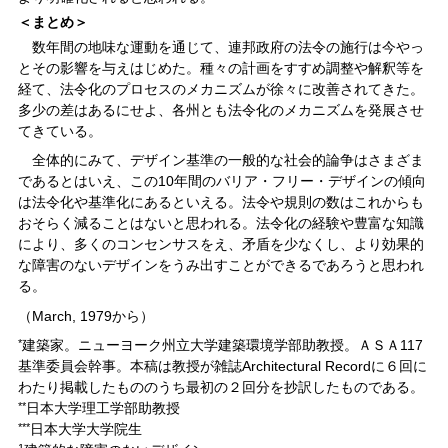
＜まとめ＞
数年間の地味な運動を通じて、連邦政府の法令の施行は今やっ
とその影響を与えはじめた。種々の計画をすすめ調整や解釈等を
経て、法令化のプロセスのメカニズムが徐々に改善されてきた。
多少の差はあるにせよ、各州とも法令化のメカニズムを発展させ
てきている。
全体的にみて、デザイン基準の一般的な社会的論争はさまざま
であるとはいえ、この10年間のバリア・フリー・デザインの傾向
は法令化や基準化にあるといえる。法令や規則の数はこれからも
おそらく減ることはないと思われる。法令化の経験や豊富な知識
により、多くのコンセンサスをえ、矛盾を少なくし、より効果的
な障害のないデザインをうみ出すことができるであろうと思われ
る。
（March, 1979から）
*
建築家。ニューヨーク州立大学建築環境学部助教授。ＡＳＡ117
基準委員会幹事。本稿は教授が雑誌Architectural Recordに６回に
わたり掲載したもののうち最初の２回分を抄訳したものである。
**
日本大学理工学部助教授
***
日本大学大学院生
1