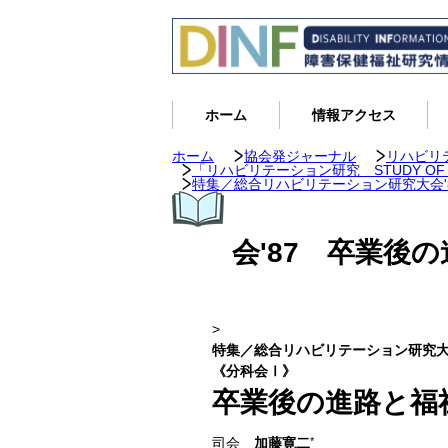
ホーム
情報アクセス
ホーム
協会発ジャーナル
リハビリ
「リハビリテーション研究 STUDY OF CUR
特集／総合リハビリテーション研究大会'
会'87 卒業後
>
特集／総合リハビリテーション研究大会
《分科会Ⅰ》
卒業後の進路と福
司会
加藤寛二
*