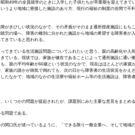
昭和49年の全員就学のときに入学した子供たちが卒業期を迎えてきて
というより地域に密接した施設のあり方、現行の福祉の制度の谷間で不
障がきびしい状況のなかで、その矛盾がそのまま通所授産施設にもちこ
期就労の場へ、障害の種別に分かれた施設から地域の希望する障害者が
れてきていると思われる。
ってきている生活施設問題についてふれたいと思う。親の高齢化や入所
てきている。現状では、家族が健在であることによって通所施設に通い
も、親の平均年齢が60歳という状況のなかで、現在はほとんどの家庭
で、家族の誰かが病気で倒れても、次の日から障害者の生活状況をかえ
うしたなかで、地域のなかの生活寮や福祉ホーム等の生活施設は、障害
、いくつかの問題が提起されたが、課題別にみた主要な意見をまとめる
る問題である。
の関口氏が述べているように、「できる限り一般企業へ、そして地域の