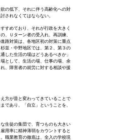
欲の低下、それに伴う高齢化への対
検討されなくてはならない。
すすめており、それが行政を大きく
もの、Ｕターン者の受入れ、再訓練、
の進路対策は、各地区初の対策に重点
。杉並・中野地区では、第２、第３の
見通した生活の場はどうあるべきか」
く場として、生活の場、仕事の場、余
され、障害者の就労に対する相談や援
え方が昔と変わってきていることで
徒まであり、「自立」ということを、
な生徒の集団で、育つものも大きい
、雇用率に精神薄弱をカウントすると
る。職業教育の徹底は、全入の学校現