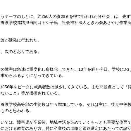
うテーマのもとに、約250人の参加者を得て行われた分科会Ⅰは、先ず
野養護学校進路担当関口トシ子氏、社会福祉法人ときわ会あさやけ作業
論が活発に行われた。
、次のとおりである。
の障害は急速に重度化し多様化してきた。10年を経た今日、学校にお
く求められるようになってきている。
和56年をピークに就業者数は減少してきている。また問題点として「
少ないこと」等が指摘されている。
養護学校高等部の生徒数は年々増加している。それは主に、後期中等教
るものと思われる。
いては、障害児が卒業後、地域生活を進めていくもっとも重要な側面で
等における教育のあり方、特に卒業後の進路と進路選定にあたっての諸