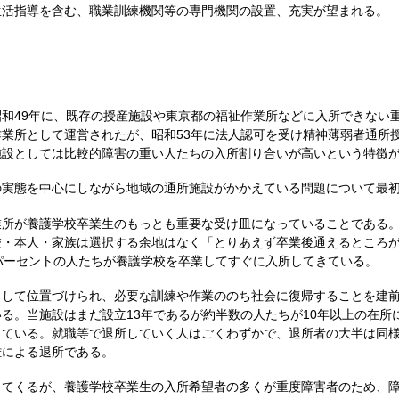
生活指導を含む、職業訓練機関等の専門機関の設置、充実が望まれる。
和49年に、既存の授産施設や東京都の福祉作業所などに入所できない
業所として運営されたが、昭和53年に法人認可を受け精神薄弱者通所
施設としては比較的障害の重い人たちの入所割り合いが高いという特徴
実態を中心にしながら地域の通所施設がかかえている問題について最初
所が養護学校卒業生のもっとも重要な受け皿になっていることである。
校・本人・家族は選択する余地はなく「とりあえず卒業後通えるところ
パーセントの人たちが養護学校を卒業してすぐに入所してきている。
して位置づけられ、必要な訓練や作業ののち社会に復帰することを建前
る。当施設はまだ設立13年であるが約半数の人たちが10年以上の在所
している。就職等で退所していく人はごくわずかで、退所者の大半は同
難による退所である。
てくるが、養護学校卒業生の入所希望者の多くが重度障害者のため、障