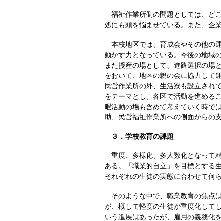
福祉作業所側の問題としては、どこ
処にも頭を悩ませている。また、企
本校地区では、育成会やその他の運
動かす力となっている。今後の地域
また授産の場として、進路選択の場
をおいて、地区の親の会に協力して
民営作業所の外、生活寮も設立され
をテーマとし、各区で活動を進める
暇活動の場も含めて考えていく時で
助、民営福祉作業所への側面からの
３．学校教育の課題
重度、多様化、多人数化となって精
ある。「職業的自立」を目標とする
それぞれの生徒の実態に合わせて何
そのような中で、職業教育の焦点は
が、概して軽度の生徒が重度化して
いう進展はあったが、雇用の義務化