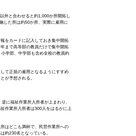
外と合わせると約1,000か所開拓し
施した所は約50か所、実際に雇用に
報をカードに記入しておき集中開拓
昨年まで高等部の教員だけで集中開拓
、小学部、中学部も含め全校の教員約
して正規の雇用となるようにすすめ
ことが予想される。
、逆に福祉作業所入所者が上まわり、
祉作業所入所者は300人をはるかに上
所はどこも満杯で、民営作業所への
は約230名となっている。