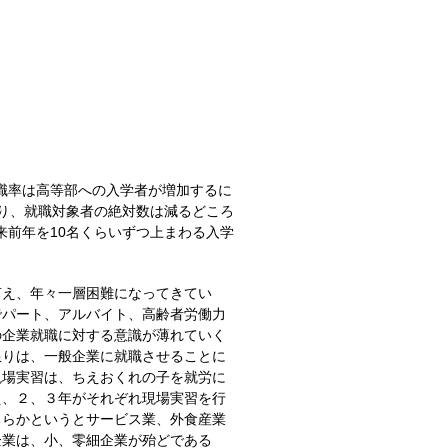
職率は高等部への入学者が増加するに
ており、就職対象者の絶対数は減るどころ
来前年を10名くらいずつ上まわる入学
え、年々一層困難になってきてい
でパート、アルバイト、高齢者労働力
の企業就職に対する意識が薄れていく
限りは、一般企業に就職させることに
現場実習は、ちえおくれの子を就労に
え、２、３年がそれぞれ現場実習を行
ちらかというとサービス業、外食産業
企業は、小、零細企業が殆どである