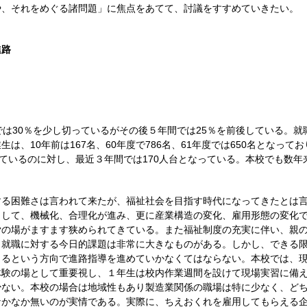
や、それをめぐる諸問題」に焦点をあてて、討議をすすめていきたい。
進路
は30％を少し切っているがその後５年間では25％を前後している。就
は、10年前は167名、60年度で786名、61年度では650名となっ
しているのに対し、最近３年間では170人台となっている。本校でも数年
る困難さは言われて来たが、福祉社会を目指す時代になってきたとは言
として、機械化、合理化が進み、更に産業構造の変化、雇用形態の変化
労の場がますます狭められてきている。また福祉制度の充実に伴い、親
、就職に対する今日的課題は非常に大きなものがある。しかし、できる
きるという方向で進路指導を進めていかなくてはならない。本校では、
体験の場として重要視し、１年生は校内作業週間を設けて現場実習に備
少ない。本校の場合は地域性もあり製造業関係の職場は特に少なく、ど
なかなか無いのが実情である。実際に、ちえおくれを雇用してもらえる