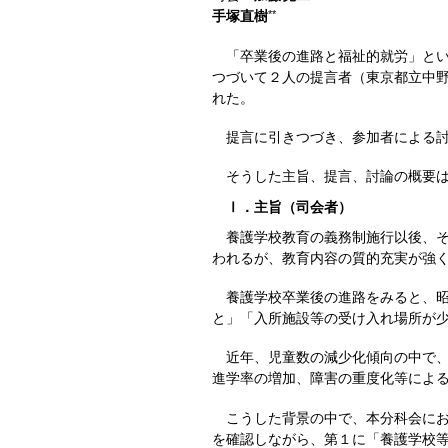
手塚直樹
**
「卒業後の進路と福祉的就労」とい
つづいて２人の提言者（東京都立中
れた。
提言に引きつづき、参加者による討
そうした主旨、提言、討論の概要は
Ⅰ．主旨（司会者）
養護学校教育の義務制施行以後、そ
われるが、教育内容の質的充実が強
養護学校卒業後の進路をみると、昭
と」「入所施設等の受け入れ場所が
近年、児童数の減少化傾向の中で、
進学率の増加、障害の重度化等によ
こうした背景の中で、本分科会にお
を確認しながら、第１に「養護学校