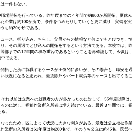
人は一件もない。
職場開拓を行っている。昨年度までの４年間で約800か所開拓、夏休み以
た企業は約100か所で、条件をつめたりしていくと更に減り、実習を実
うち約20か所である。
ュース、折り込み、ちらし、父母からの情報など何にでもとびつき、情
わり、その周辺でとび込みの開拓をするという方法である。本校では、
等部までの12年間の積み重ねであるということを再確認して、今夏は
備中である。
開拓した所に就職するケースが圧倒的に多いが、その場合も、職安を通
しい状況になると思われ、最賃除外やパート就労等のケースも出てくる
それ以前は企業への就職者の方が多かったのに対して、55年度以降は
るのに対し、福祉作業所入所者は増え続けている。最近３年間では、福
たる。
なったため、区によって状況に大きな開きがある。最近は公立福祉作業
業所の入所者は61年度は約280名で、そのうち公立は約45名、民営へ