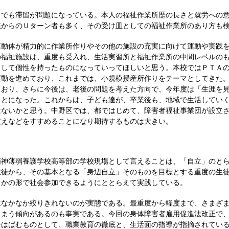
でも滞留が問題になっている。本人の福祉作業所歴の長さと就労への意
業からのＵターン者も多く、その受け皿としての福祉作業所のあり方も
動体が精力的に作業所作りやその他の施設の充実に向けて運動や実践を
の福祉施設は、重度も受入れ、生活実習所と福祉作業所の中間レベルの
として個性を持ったものになっていってほしいと思う。本校ではＰＴＡ
運動を進めており、これまでは、小規模授産所作りをテーマとしてきた
ており、さらに今後は、老後の問題を考えた方向で、今年度は「生涯を
ことになった。これからは、子ども達が、卒業後も、地域で生活してい
はないかと思う。中野区では、都ではじめて、障害者福祉事業団が設立
支えなどをすすめることになり期待するものは大きい。
神薄弱養護学校高等部の学校現場として言えることは、「自立」のとら
生徒から、その基本となる「身辺自立」そのものを目標とする重度の生
らかの形で社会参加できるようにととらえて実践している。
なかなか絞りきれないのが実態である。最重度から軽度まで、さまざま
しまう傾向があるのも事実である。今回の身体障害者雇用促進法改正で
をはばむものとして、職業教育の徹底と、生活面の指導が指摘されてい