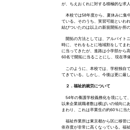
が、ちえおくれに対する積極的な求
本校では58年度から、夏休みに集中
ている。そのうち、実習可能といわれ
結びついたのは以上の新規開拓か所の
開拓の方法としては、アルバイトニ
時に、それをもとに地域割をしてま
に当ってきたが、進路は小学部から高
60名で開拓に当ることにし、現在準
このように、本校では、学校独自で
てきている。しかし、今後は更に厳
２．福祉的就労について
54年の養護学校義務化を境にして、
以来企業就職者数は横ばいの傾向にあ
まわり、これは卒業生の約60％に当
福祉作業所は東京都から区に移管に
依存度が非常に高くなっている。福祉作