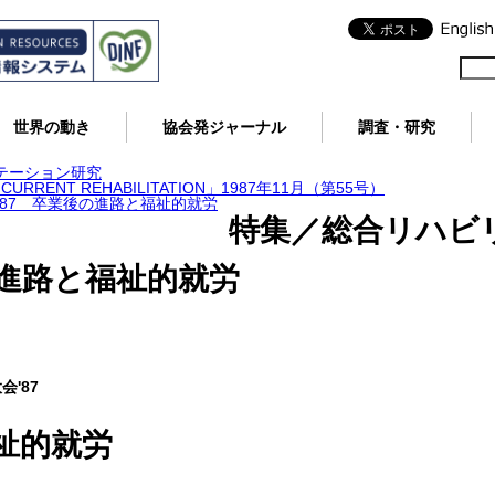
世界の動き
協会発ジャーナル
調査・研究
テーション研究
RENT REHABILITATION」1987年11月（第55号）
87 卒業後の進路と福祉的就労
特集／総合リハビ
の進路と福祉的就労
'87
祉的就労