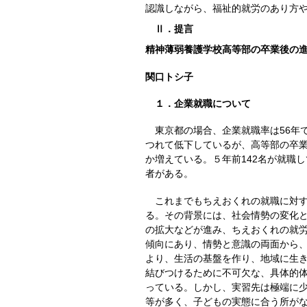
認識しながら、福祉的就労のあり方
Ⅱ．提言
精神薄弱養護学校高等部の卒業後の
関口トシ子
１．企業就職について
東京都の場合、企業就職率は56年で
つれて低下しているが、高等部の卒業生
か増えている。５年前142名が就職
者がある。
これまでもちえおくれの就職に対す
る。その背景には、社会情勢の変化
の拡大などが進み、ちえおくれの就
傾向にあり、情勢と意識の両面から
より、生活の基盤を作り、地域に生
結びつけるために不可欠な、具体的
っている。しかし、実習先は極端に
等が多く、子どもの実態に合う所が