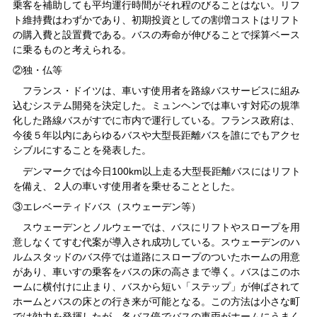
乗客を補助しても平均運行時間がそれ程のびることはない。リフ
ト維持費はわずかであり、初期投資としての割増コストはリフト
の購入費と設置費である。バスの寿命が伸びることで採算ベース
に乗るものと考えられる。
②独・仏等
フランス・ドイツは、車いす使用者を路線バスサービスに組み
込むシステム開発を決定した。ミュンヘンでは車いす対応の規準
化した路線バスがすでに市内で運行している。フランス政府は、
今後５年以内にあらゆるバスや大型長距離バスを誰にでもアクセ
シブルにすることを発表した。
デンマークでは今日100km以上走る大型長距離バスにはリフト
を備え、２人の車いす使用者を乗せることとした。
③エレベーティドバス（スウェーデン等）
スウェーデンとノルウェーでは、バスにリフトやスロープを用
意しなくてすむ代案が導入され成功している。スウェーデンのハ
ルムスタッドのバス停では道路にスロープのついたホームの用意
があり、車いすの乗客をバスの床の高さまで導く。バスはこのホ
ームに横付けに止まり、バスから短い「ステップ」が伸ばされて
ホームとバスの床との行き来が可能となる。この方法は小さな町
では効力を発揮したが、各バス停でバスの車両がホームにうまく