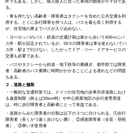
件でもある。しかし、個人個人に合った車両の開発が不十分であ
る。
・車を持たない高齢者・障害者はタクシーを含めた公共交通を利
用する。とくに歩行障害を持つ人は、バスを最も良く利用する
が、住宅地の奥までバスが入り込めない。
・ヨーロッパのバス・鉄道の交通計画は家から歩いて400ｍにバ
ス停・駅が設定されているが、50％の障害者は車を使わないでバ
ス停・駅まで行けない。したがってドア・ツー・ドアサービスの
交通も必要である。
・バスやタクシーから鉄道・地下鉄等の乗継ぎ、都市部では障害
者・高齢者のバス乗降に時間がかかることによる遅れなどの問題
もある。
２．道路と舗装
・一般的な交通対策では、ドイツの住宅地の歩車共存道路におけ
る速度制限（例えば30km/時）や中心商業地区の歩行者専用道
は、特に歩行障害者と高齢者にとって有益である。
・道路からみた障害者の分類は以下の３つに分けられる。①歩行
障害者（長くかつ速く歩けない層）、②感覚障害者（全盲・弱視
者）、③車いす使用者