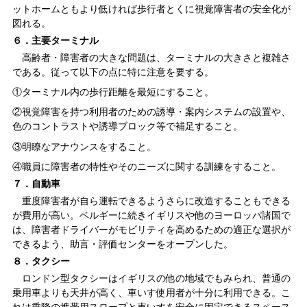
ットホームともより低ければ歩行者とくに視覚障害者の安全化が
図れる。
６．主要ターミナル
高齢者・障害者の大きな問題は、ターミナルの大きさと複雑さ
である。従って以下の点に特に注意を要する。
①ターミナル内の歩行距離を最短にすること。
②視覚障害を持つ利用者のための誘導・案内システムの設置や、
色のコントラストや誘導ブロック等で補足すること。
③明瞭なアナウンスをすること。
④職員に障害者の特性やそのニーズに関する訓練をすること。
７．自動車
重度障害者が自ら運転できるようさらに改造することもできる
が費用が高い。ベルギーに続きイギリスや他のヨーロッパ諸国で
は、障害者ドライバーがモビリティを高めるための適正な選択が
できるよう、助言・評価センターをオープンした。
８．タクシー
ロンドン型タクシーはイギリスの他の地域でもみられ、普通の
乗用車よりも天井が高く、車いす使用者が十分に利用できる。こ