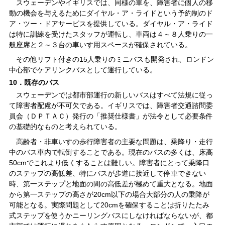
スウェーデンやイギリスでは、同様の車を、障害者に個人の移
動の機会を与えるためにダイヤル・ア・ライドという予約制のド
ア・ツー・ドアサービスを提供している。ダイヤル・ア・ライド
は特に訓練を受けたスタッフが運転し、車両は４～８人乗りの一
般座席と２～３台の車いす用スペースが確保されている。
その他リフト付きの15人乗りのミニバスも開発され、ロンドン
中心部でケアリンクバスとして運行している。
10．既存のバス
スウェーデンでは都市部運行の新しいバスはすべて法規に従っ
て障害者配慮が不可欠である。イギリスでは、障害者交通諮問委
員会（ＤＰＴＡＣ）発行の「推奨仕様書」が法令として必要条件
の基礎的なものと考えられている。
高齢者・非車いすの歩行障害者の主要な問題は、乗降り・走行
中のバス車内で転倒することである。現在のバスの多くは、床高
50cmでこれより低くすることは難しい。障害者にとって乗降口
のステップの高低差、特にバスが歩道に接近して停車できない
時、第一ステップと地面の間の高低差が極めて重大となる。地面
から第一ステップの高さが20cm以下の場合大部分の人の乗降が
可能となる。実際問題として20cmを確保することは折りたたみ
式ステップを使うかニーリングバスにしなければならないが、都