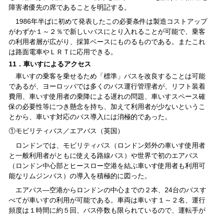
障害者優先の席であることを明記する。
1986年半ばに初めて発表したこの必要条件は製造コストアップ
がわずか１～２％で新しいバスにとり入れることが可能で、乗客
の利用者層が広がり、採算ベースにものるものである。またこれ
は路面電車やＬＲＴに応用できる。
11．車いすによるアクセス
車いすの乗客を乗せるため「標準」バスを改良することは可能
であるが、ヨーロッパでは多くのバス運行管理者が、リフト装着
費用、車いす使用者の乗降による遅れの問題、車いすスペース確
保の必要性等につき懸念を持ち、加えて利用者が少ないというこ
とから、車いす対応のバス導入には消極的であった。
①モビリティバス／エアバス（英国）
ロンドンでは、モビリティバス（ロンドン郊外の車いす使用者
と一般利用者がともに使える路線バス）や世界で初のエアバス
（ロンドン中心部とヒースロー空港を結ぶ車いす使用者も利用可
能なリムジンバス）の導入を積極的に図った。
エアバス―空港からロンドンの中心までの２本、24台のバスす
べてが車いすの利用が可能である。車両は車いす１～２名、運行
頻度は１時間に約５回、バス停数も限られているので、運転手が