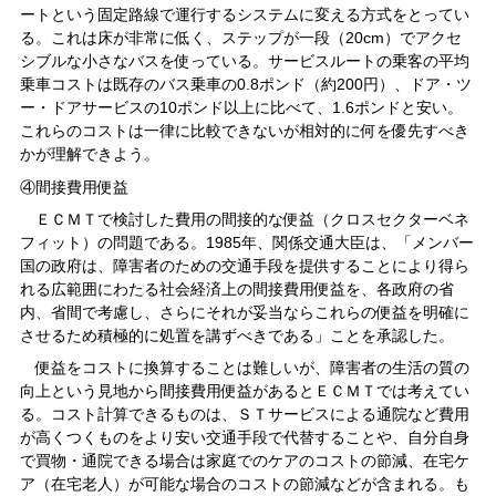
ートという固定路線で運行するシステムに変える方式をとってい
る。これは床が非常に低く、ステップが一段（20cm）でアクセ
シブルな小さなバスを使っている。サービスルートの乗客の平均
乗車コストは既存のバス乗車の0.8ポンド（約200円）、ドア・ツ
ー・ドアサービスの10ポンド以上に比べて、1.6ポンドと安い。
これらのコストは一律に比較できないが相対的に何を優先すべき
かが理解できよう。
④間接費用便益
ＥＣＭＴで検討した費用の間接的な便益（クロスセクターベネ
フィット）の問題である。1985年、関係交通大臣は、「メンバー
国の政府は、障害者のための交通手段を提供することにより得ら
れる広範囲にわたる社会経済上の間接費用便益を、各政府の省
内、省間で考慮し、さらにそれが妥当ならこれらの便益を明確に
させるため積極的に処置を講ずべきである」ことを承認した。
便益をコストに換算することは難しいが、障害者の生活の質の
向上という見地から間接費用便益があるとＥＣＭＴでは考えてい
る。コスト計算できるものは、ＳＴサービスによる通院など費用
が高くつくものをより安い交通手段で代替することや、自分自身
で買物・通院できる場合は家庭でのケアのコストの節減、在宅ケ
ア（在宅老人）が可能な場合のコストの節減などが含まれる。も