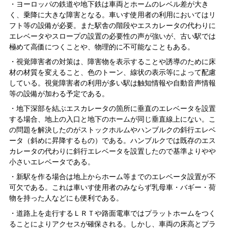
・ヨーロッパの鉄道や地下鉄は車両とホームのレベル差が大き
く、乗降に大きな障害となる。車いす使用者の利用においてはリ
フト等の設備が必要。また駅舎の階段やエスカレータの代わりに
エレベータやスロープの設置の必要性の声が強いが、古い駅では
極めて高価につくことや、物理的に不可能なこともある。
・視覚障害者の対策は、障害物を表示することや誘導のために床
材の材質を変えること、色のトーン、線状の表示等によって配慮
している。視覚障害者の利用が多い駅は触知情報や自動音声情報
等の設備が加わる予定である。
・地下深部を結ぶエスカレータの箇所に垂直のエレベータを設置
する場合、地上の入口と地下のホームが同じ垂直線上にない。こ
の問題を解決したのがストックホルムやハンブルクの斜行エレベ
ータ（斜めに昇降するもの）である。ハンブルクでは既存のエス
カレータの代わりに斜行エレベータを設置したので基準よりやや
小さいエレベータである。
・新駅を作る場合は地上からホーム等までのエレベータ設置が不
可欠である。これは車いす使用者のみならず乳母車・バギー・荷
物を持った人などにも便利である。
・道路上を走行するＬＲＴや路面電車ではプラットホームをつく
ることによりアクセスが確保される。しかし、車両の床高とプラ