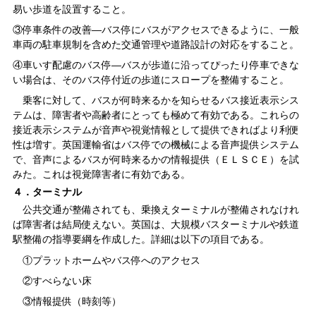
易い歩道を設置すること。
③停車条件の改善―バス停にバスがアクセスできるように、一般
車両の駐車規制を含めた交通管理や道路設計の対応をすること。
④車いす配慮のバス停―バスが歩道に沿ってぴったり停車できな
い場合は、そのバス停付近の歩道にスロープを整備すること。
乗客に対して、バスが何時来るかを知らせるバス接近表示シス
テムは、障害者や高齢者にとっても極めて有効である。これらの
接近表示システムが音声や視覚情報として提供できればより利便
性は増す。英国運輸省はバス停での機械による音声提供システム
で、音声によるバスが何時来るかの情報提供（ＥＬＳＣＥ）を試
みた。これは視覚障害者に有効である。
４．ターミナル
公共交通が整備されても、乗換えターミナルが整備されなけれ
ば障害者は結局使えない。英国は、大規模バスターミナルや鉄道
駅整備の指導要綱を作成した。詳細は以下の項目である。
①プラットホームやバス停へのアクセス
②すべらない床
③情報提供（時刻等）