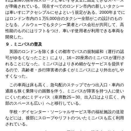
れは乗降の携帯用スロープと車いすを安全に固定できるスペース
が準備されている。現在すべてのロンドン市内の新しいタクシー
は車いすにアクセシブルにせよという規定がある。2000年までに
はロンドン市内の１万5,000台のタクシー全部がこの設計のもの
となる。ノルウェーでもタクシー業者とバス会社が共同して、高
性能のものにはリフトをつけ、車いす使用者が利用できる車両を
開発した。
９．ミニバスの普及
英国のロンドンを除く多くの都市でバスの規制緩和（運行の認
可がゆるくなったこと）により、16～20座席のミニバスが運行さ
れることになった。ミニバスはよりきめ細かなサービスを提供す
るので、高齢者・歩行障害者の多くがミニバスにより外出がしや
すくなった。
この車両は床も高く、急勾配のステップでかつ出入口・車内の
通路も狭く乗降りの困難を伴う。ミニバスが障害を持つ人に使い
にくいためにミディバス（座席数25～30、出入口はより広く、内
部のスペースも広い）へと移行している。
学校・デイセンター・ソーシャルサービス等の福祉施設の送迎
などには、後部にスロープやリフトのついたミニバスも広く利用
されている。