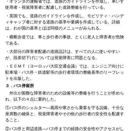
・オランダの運輸省では、道路のガイドラインを作成し、車いす
使用者・視覚障害者に配慮した道路整備を行っている。
・英国でも、道路のガイドラインを作成し、モビリティ・ハンデ
ィキャップ者に対する道路の基準や要綱を作成している。詳細
は、わが国の基準とほぼ同様のメニューがみられる。
・横断歩道では、車と歩行者の事故、とくに老人と障害者が危険
である。
・大部分の障害者配慮の道路設計は、すべての人に使いやすい
が、段差切下げについては視覚障害に問題となる。
・ＥＣＭＴ（ヨーロッパ大臣交通会議）では、エンジニア向けに
駐車場・バス停・鉄道駅等の歩行者環境の整備基準のリーフレッ
トを出版した。
３．バス停留所
外出が困難な障害者のための設備等の整備を行うことが求めら
れ、以下の４点に要約した。
①バス停のシェルター―風雨や寒さから乗客を守る設備。十分な
座席数の確保と、視覚障害者やその他の歩行者の安全性を配慮す
ること。
②バス停と周辺道路―バス停までの経路の安全性やアクセスがし