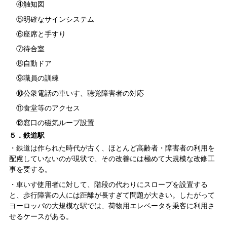
④触知図
⑤明確なサインシステム
⑥座席と手すり
⑦待合室
⑧自動ドア
⑨職員の訓練
⑩公衆電話の車いす、聴覚障害者の対応
⑪食堂等のアクセス
⑫窓口の磁気ループ設置
５．鉄道駅
・鉄道は作られた時代が古く、ほとんど高齢者・障害者の利用を
配慮していないのが現状で、その改善には極めて大規模な改修工
事を要する。
・車いす使用者に対して、階段の代わりにスロープを設置する
と、歩行障害の人には距離が長すぎて問題が大きい。したがって
ヨーロッパの大規模な駅では、荷物用エレベータを乗客に利用さ
せるケースがある。