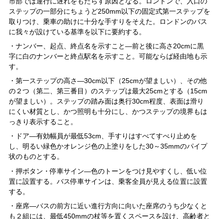
市部では運行に遅れをもたらす原因となる。ロンドンで、入口の
ステップの一部分にちょうど250mm以下の固定式第一ステップを
取りつけ、乗車の助けに十分な手すりをそえた。ロンドンのバス
に我々が設けている基準を以下に要約する。
・ナンバー、起点、終点名を示すこと―前と後に高さ20cmに黒
字に白のナンバーと終点駅名を示すこと。可能ならば経由地も示
す。
・第一ステップの高さ―30cm以下（25cmが望ましい）、その他
の２つ（第二、第三番目）のステップは最大25cmとする（15cm
が望ましい）。ステップの踏み面は奥行30cm程度、表面は滑り
にくい材質とし、かつ照明も十分にし、かつステップの境界もは
っきり表示すること。
・ドア―有効幅員が最低53cm、手すりはすべてすべり止めを
し、明るい緑色かオレンジ色の上塗りをした30～35mmのパイプ
状のものとする。
・押ボタン・停車サイン―色のトーンをつけ見やすくし、低い位
置に設置する。バス停車サインは、乗客全員が見える位置に設置
する。
・座席―バスの前方に近い進行方向に向いた座席のうち少なくと
も２組には、最低450mmの杖等を置くスペースを設け、高齢者と