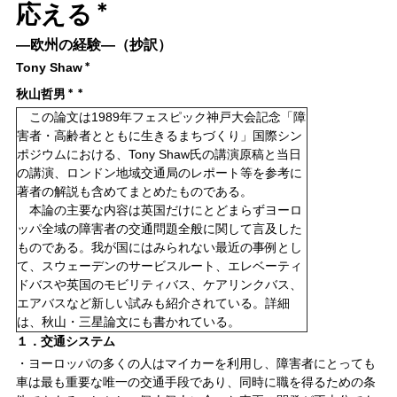
＊
応える
―欧州の経験―（抄訳）
Tony Shaw
＊
秋山哲男
＊＊
この論文は1989年フェスピック神戸大会記念「障
害者・高齢者とともに生きるまちづくり」国際シン
ポジウムにおける、Tony Shaw氏の講演原稿と当日
の講演、ロンドン地域交通局のレポート等を参考に
著者の解説も含めてまとめたものである。
本論の主要な内容は英国だけにとどまらずヨーロ
ッパ全域の障害者の交通問題全般に関して言及した
ものである。我が国にはみられない最近の事例とし
て、スウェーデンのサービスルート、エレベーティ
ドバスや英国のモビリティバス、ケアリンクバス、
エアバスなど新しい試みも紹介されている。詳細
は、秋山・三星論文にも書かれている。
１．交通システム
・ヨーロッパの多くの人はマイカーを利用し、障害者にとっても
車は最も重要な唯一の交通手段であり、同時に職を得るための条