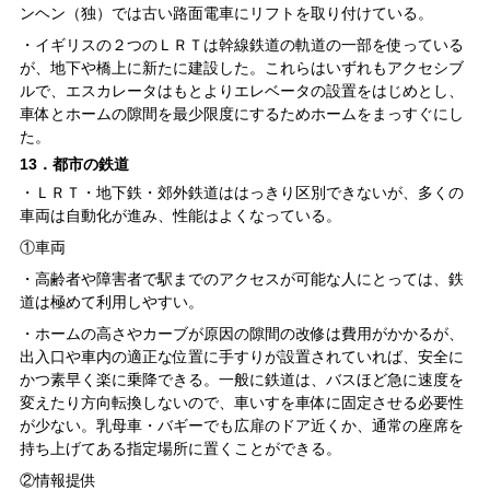
ンヘン（独）では古い路面電車にリフトを取り付けている。
・イギリスの２つのＬＲＴは幹線鉄道の軌道の一部を使っている
が、地下や橋上に新たに建設した。これらはいずれもアクセシブ
ルで、エスカレータはもとよりエレベータの設置をはじめとし、
車体とホームの隙間を最少限度にするためホームをまっすぐにし
た。
13．都市の鉄道
・ＬＲＴ・地下鉄・郊外鉄道ははっきり区別できないが、多くの
車両は自動化が進み、性能はよくなっている。
①車両
・高齢者や障害者で駅までのアクセスが可能な人にとっては、鉄
道は極めて利用しやすい。
・ホームの高さやカーブが原因の隙間の改修は費用がかかるが、
出入口や車内の適正な位置に手すりが設置されていれば、安全に
かつ素早く楽に乗降できる。一般に鉄道は、バスほど急に速度を
変えたり方向転換しないので、車いすを車体に固定させる必要性
が少ない。乳母車・バギーでも広扉のドア近くか、通常の座席を
持ち上げてある指定場所に置くことができる。
②情報提供