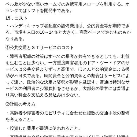
ベル差が少ない高いホームでのみ携帯用スロープを利用する。オ
ランダではリフトを開発中である。
15．コスト
・ハンディキャップ者配慮の設備費用は、公的資金等が期待でき
る。市場も人口の10～14％と大きく、商業ベースで進むものもか
なりある。
①公共交通とＳＴサービスのコスト
・障害者配慮の対策はすべての乗客が共有できるとしても、利益
を生むことは少ない。一方重度障害者用のドア・ツー・ドアのサ
ービスは公共交通よりずっと高価で、ほとんど公的資金による援
助が不可欠である。民間資金と公的資金との割合はサービスによ
って違い、政治的な決定と姿勢が影響を及ぼす。普通は特別なサ
ービスの利用者に少額負担をさせるが、大部分の乗客には普通よ
り高い料金を支払える見込みは少ない。
②計画の考え方
・高齢者や障害者のモビリティに合わせた複数の交通手段の整備
を考えること。
・投資した費用が最適に使われること。