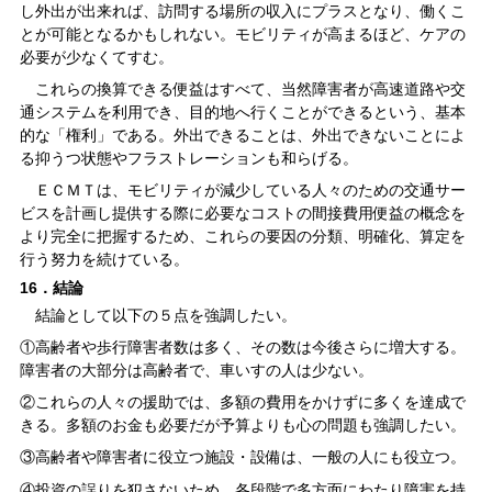
し外出が出来れば、訪問する場所の収入にプラスとなり、働くこ
とが可能となるかもしれない。モビリティが高まるほど、ケアの
必要が少なくてすむ。
これらの換算できる便益はすべて、当然障害者が高速道路や交
通システムを利用でき、目的地へ行くことができるという、基本
的な「権利」である。外出できることは、外出できないことによ
る抑うつ状態やフラストレーションも和らげる。
ＥＣＭＴは、モビリティが減少している人々のための交通サー
ビスを計画し提供する際に必要なコストの間接費用便益の概念を
より完全に把握するため、これらの要因の分類、明確化、算定を
行う努力を続けている。
16．結論
結論として以下の５点を強調したい。
①高齢者や歩行障害者数は多く、その数は今後さらに増大する。
障害者の大部分は高齢者で、車いすの人は少ない。
②これらの人々の援助では、多額の費用をかけずに多くを達成で
きる。多額のお金も必要だが予算よりも心の問題も強調したい。
③高齢者や障害者に役立つ施設・設備は、一般の人にも役立つ。
④投資の誤りを犯さないため、各段階で多方面にわたり障害を持