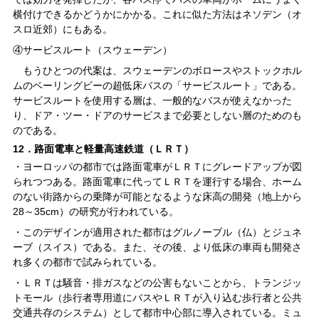
横付けできるかどうかにかかる。これに似た方法はネソデン（オ
スロ近郊）にもある。
④サービスルート（スウェーデン）
もうひとつの代案は、スウェーデンのボロースやストックホル
ムのベーリングビーの超低床バスの「サービスルート」である。
サービスルートを使用する層は、一般的なバスが使えなかった
り、ドア・ツー・ドアのサービスまで必要としない層のためのも
のである。
12．路面電車と軽量高速鉄道（ＬＲＴ）
・ヨーロッパの都市では路面電車がＬＲＴにグレードアップが図
られつつある。路面電車に代ってＬＲＴを運行する場合、ホーム
のない街路からの乗降が可能となるような床高の開発（地上から
28～35cm）の研究が行われている。
・このデザインが適用された都市はグルノーブル（仏）とジュネ
ーブ（スイス）である。また、その後、より低床の車両も開発さ
れ多くの都市で試みられている。
・ＬＲＴは騒音・排ガスなどの公害もないことから、トランジッ
トモール（歩行者専用道にバスやＬＲＴが入り込む歩行者と公共
交通共存のシステム）として都市中心部に導入されている。ミュ