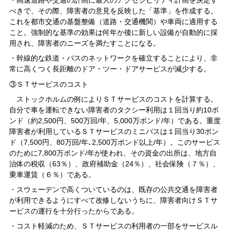
・高速道路や交通の計画に最大のアクセシビリティ計画を決定す
べきで、その際、障害者の意見を反映した「基準」を作成する。
これを都市交通の基盤整備（道路・交通機関）や車両に適用する
こと。強制的な基準の効果は何年か後に新しい設備が自動的に採
用され、障害者のニーズを満たすことになる。
・幹線的な鉄道・バスのネットワークを確立することにより、非
常に高くつく長距離のドア・ツー・ドアサービスが減少する。
③ＳＴサービスのコスト
ストックホルムの例によりＳＴサービスのコストを計算する。
自分で車を運転できない障害者のタクシー利用は１回当り約10ポ
ンド（約2,500円、500万回/年、5,000万ポンド/年）である。重度
障害者が利用しているＳＴサービスのミニバスは１回当り30ポン
ド（7,500円、80万回/年､2,500万ポンド以上/年）。このサービス
のために7,800万ポンド/年が使われ、その資金の出所は、地方自
治体の税収（63％）、政府補助金（24％）、社会保険（７％）、
乗車運賃（６％）である。
・スウェーデンで高くついているのは、既存の公共交通を障害者
が利用できるようにすべて改修しないうちに、障害者向けＳＴサ
ービスの運行を十分行ったからである。
・コスト軽減のため、ＳＴサービスの利用者の一部をサービスル