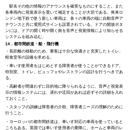
駅名その他の情報のアナウンスを確実なものにすること。また
各車両内に視覚表示を置いて補足することが大切である。将来ロ
ンドン地下鉄で使う新しい車両は、各々の車両の端に自動音声ア
ナウンスと共に電照式サインも設置されている。ドアの開放ボタ
ンには、ドアの開く時や開く側を音声と視覚情報により知らせる
システムを組み込む。
14．都市間鉄道・船・飛行機
・長距離の移動のため、乗客は十分な快適さと充実したトイレ、
軽食堂等の設備を求める。
・車いす使用者をはじめとする障害者が使うことができるドア、
特別室、トイレ、ビュッフェやレストランの設計を行うべきであ
る。
・高齢者が間違わずに目的地に降りられるように、音声と視覚表
示の情報システムには、遅れや迂回があれば必ずその詳細を入れ
ておくこと。
・スタッフの訓練は障害者の介助、障害者ニーズの理解のために
行うこと。
・ヨーロッパの都市間鉄道は、車いす対応の車両を使っていると
ころもある。英国では車いす使用者の乗降に、ホームと車両のレ