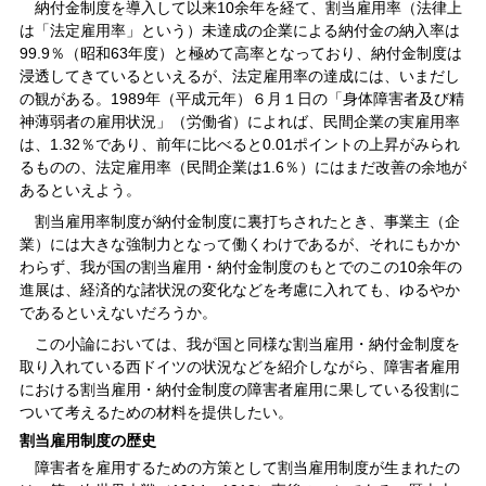
納付金制度を導入して以来10余年を経て、割当雇用率（法律上
は「法定雇用率」という）未達成の企業による納付金の納入率は
99.9％（昭和63年度）と極めて高率となっており、納付金制度は
浸透してきているといえるが、法定雇用率の達成には、いまだし
の観がある。1989年（平成元年）６月１日の「身体障害者及び精
神薄弱者の雇用状況」（労働省）によれば、民間企業の実雇用率
は、1.32％であり、前年に比べると0.01ポイントの上昇がみられ
るものの、法定雇用率（民間企業は1.6％）にはまだ改善の余地が
あるといえよう。
割当雇用率制度が納付金制度に裏打ちされたとき、事業主（企
業）には大きな強制力となって働くわけであるが、それにもかか
わらず、我が国の割当雇用・納付金制度のもとでのこの10余年の
進展は、経済的な諸状況の変化などを考慮に入れても、ゆるやか
であるといえないだろうか。
この小論においては、我が国と同様な割当雇用・納付金制度を
取り入れている西ドイツの状況などを紹介しながら、障害者雇用
における割当雇用・納付金制度の障害者雇用に果している役割に
ついて考えるための材料を提供したい。
割当雇用制度の歴史
障害者を雇用するための方策として割当雇用制度が生まれたの