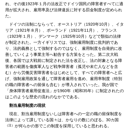
れ、その後1923年１月の法改正でドイツ国民の障害者すべてに適
用が拡大され、雇用率及び法律違反に対する罰金制度が定められ
た。
ドイツの法制にならって、オーストリア（1920年10月）、イタ
リア（1921年８月）、ポーランド（1921年11月）、フランス
（1923年１月）、デンマーク（1925年10月）などで類似の法律
が制定された。一方イギリスでは、強制雇用制度に批判的であ
り、法的義務として強制するのではなく、雇用制度を自発的に改
善していくよう事業主等へ勧告する方策をとった。第二次大戦
後、各国では大戦前に制定された法を改正し、法の対象となる障
害者の範囲を傷痍軍人など戦争障害者（孤児や未亡人などを含
む）から労働災害障害者をはじめとして、すべての障害者へと広
げ、強制雇用政策を通して障害者雇用を進め、雇用率制度（特別
の職の障害者への留保も含む）が導入されていった。我が国で
「身体障害者雇用促進法」が1960年（昭和35年）に制定されたの
はこのような歴史の流れのなかでである。
割当雇用制度の現状
現在、割当雇用制度ないしは障害者への一定の職の留保制度を
法律によって課している国々は、かなりの数にのぼる。30カ国
（注）
が何らかの形でこの制度を採用していると思われる。