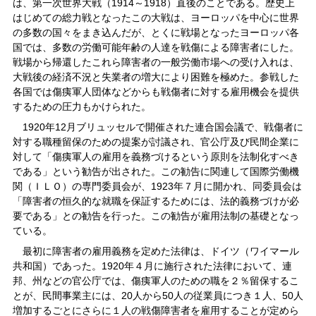
は、第一次世界大戦（1914～1918）直後のことである。歴史上
はじめての総力戦となったこの大戦は、ヨーロッパを中心に世界
の多数の国々をまき込んだが、とくに戦場となったヨーロッパ各
国では、多数の労働可能年齢の人達を戦傷による障害者にした。
戦場から帰還したこれら障害者の一般労働市場への受け入れは、
大戦後の経済不況と失業者の増大により困難を極めた。参戦した
各国では傷痍軍人団体などからも戦傷者に対する雇用機会を提供
するための圧力もかけられた。
1920年12月ブリュッセルで開催された連合国会議で、戦傷者に
対する職種留保のための提案が討議され、官公庁及び民間企業に
対して「傷痍軍人の雇用を義務づけるという原則を法制化すべき
である」という勧告が出された。この勧告に関連して国際労働機
関（ＩＬＯ）の専門委員会が、1923年７月に開かれ、同委員会は
「障害者の恒久的な就職を保証するためには、法的義務づけが必
要である」との勧告を行った。この勧告が雇用法制の基礎となっ
ている。
最初に障害者の雇用義務を定めた法律は、ドイツ（ワイマール
共和国）であった。1920年４月に施行された法律において、連
邦、州などの官公庁では、傷痍軍人のための職を２％留保するこ
とが、民間事業主には、20人から50人の従業員につき１人、50人
増加するごとにさらに１人の戦傷障害者を雇用することが定めら