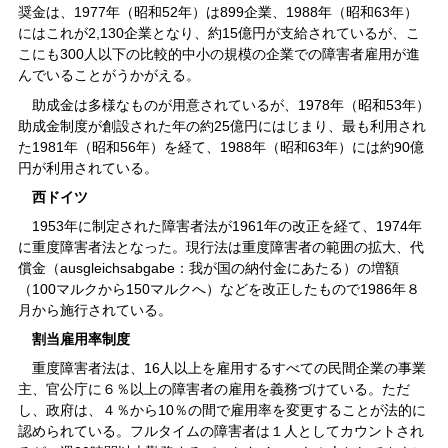
奨金は、1977年（昭和52年）は899企業、1988年（昭和63年）
にはこれが2,130企業となり、約15億円が支給されているが、こ
こにも300人以下の比較的中小の規模の企業での障害者雇用が進
んでいることがうかがえる。
助成金は多様なものが用意されているが、1978年（昭和53年）
助成金制度が創設された年の約25億円にはじまり、最も利用され
た1981年（昭和56年）を経て、1988年（昭和63年）には約90億
円が利用されている。
西ドイツ
1953年に制定された障害者法が1961年の改正を経て、1974年
に重度障害者法となった。現行法は重度障害者の範囲の拡大、代
償金（ausgleichsabgabe：我が国の納付金にあたる）の増額
（100マルクから150マルクへ）などを改正したもので1986年８
月から施行されている。
割当雇用率制度
重度障害者法は、16人以上を雇用するすべての民間企業の事業
主、官公庁に６％以上の障害者の雇用を義務づけている。ただ
し、政府は、４％から10％の間で雇用率を変更することが法的に
認められている。フルタイムの障害者は１人としてカウントされ