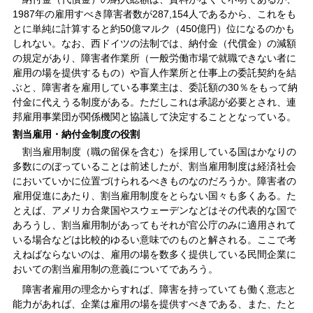
1987年の雇用すべき障害者数が287,154人であるから、これをも
とに単純に計算すると約50億マルク（450億円）位になるのかも
しれない。なお、西ドイツの法制では、納付金（代償金）の減額
の規定があり、障害者作業所（一般労働市場で就職できない者に
雇用の場を提供するもの）や盲人作業所と仕事上の委託契約を結
ぶと、障害者を雇用している事業主は、委託額の30％をもって納
付金に代えうる制度がある。ただしこれは承認が必要とされ、連
邦雇用事業団が関係機関と協議して決定することとなっている。
割当雇用・納付金制度の役割
割当雇用制度（職の留保を含む）を採用している国はかなりの
多数にのぼっていることは前述したが、割当雇用制度は経済社会
においていかに位置づけられるべきものなのだろうか。障害者の
雇用促進にあたり、割当雇用制度をとらない国々も多くある。た
とえば、アメリカ合衆国やスウェーデンなどはその代表的な国で
あろうし、割当雇用制があってもそれが官公庁のみに適用されて
いる場合などは比較的ゆるい意味でのものと解される。ここで考
えねばならないのは、雇用の場を数多く提供している民間企業に
おいての割当雇用制の意義についてであろう。
障害者雇用の理念からすれば、障害を持っていても働く意志と
能力があれば、企業は雇用の場を提供すべきである、また、たと