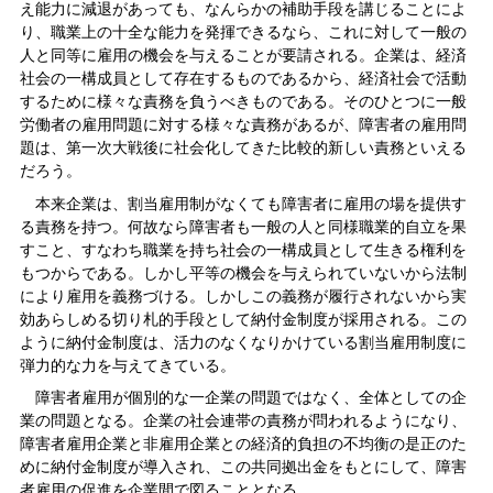
え能力に減退があっても、なんらかの補助手段を講じることによ
り、職業上の十全な能力を発揮できるなら、これに対して一般の
人と同等に雇用の機会を与えることが要請される。企業は、経済
社会の一構成員として存在するものであるから、経済社会で活動
するために様々な責務を負うべきものである。そのひとつに一般
労働者の雇用問題に対する様々な責務があるが、障害者の雇用問
題は、第一次大戦後に社会化してきた比較的新しい責務といえる
だろう。
本来企業は、割当雇用制がなくても障害者に雇用の場を提供す
る責務を持つ。何故なら障害者も一般の人と同様職業的自立を果
すこと、すなわち職業を持ち社会の一構成員として生きる権利を
もつからである。しかし平等の機会を与えられていないから法制
により雇用を義務づける。しかしこの義務が履行されないから実
効あらしめる切り札的手段として納付金制度が採用される。この
ように納付金制度は、活力のなくなりかけている割当雇用制度に
弾力的な力を与えてきている。
障害者雇用が個別的な一企業の問題ではなく、全体としての企
業の問題となる。企業の社会連帯の責務が問われるようになり、
障害者雇用企業と非雇用企業との経済的負担の不均衡の是正のた
めに納付金制度が導入され、この共同拠出金をもとにして、障害
者雇用の促進を企業間で図ることとなる。