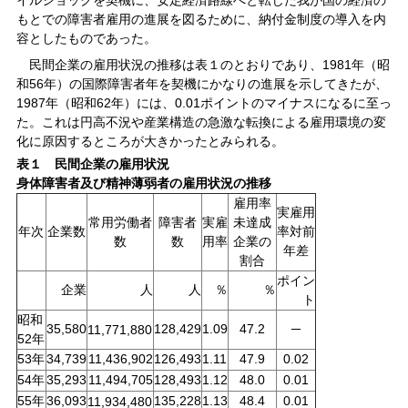
もとでの障害者雇用の進展を図るために、納付金制度の導入を内
容としたものであった。
民間企業の雇用状況の推移は表１のとおりであり、1981年（昭
和56年）の国際障害者年を契機にかなりの進展を示してきたが、
1987年（昭和62年）には、0.01ポイントのマイナスになるに至っ
た。これは円高不況や産業構造の急激な転換による雇用環境の変
化に原因するところが大きかったとみられる。
表１ 民間企業の雇用状況
身体障害者及び精神薄弱者の雇用状況の推移
雇用率
実雇用
常用労働者
障害者
実雇
未達成
年次
企業数
率対前
数
数
用率
企業の
年差
割合
ポイン
人
人
％
％
企業
ト
昭和
35,580
128,429
47.2
─
1.09
11,771,880
52年
53年
34,739
11,436,902
126,493
47.9
0.02
1.11
54年
35,293
11,494,705
128,493
1.12
0.01
48.0
55年
36,093
135,228
0.01
1.13
48.4
11,934,480