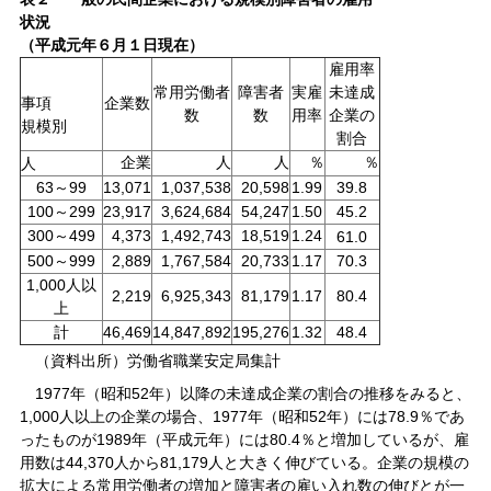
状況
（平成元年６月１日現在）
雇用率
常用労働者
障害者
実雇
未達成
事項
企業数
数
数
用率
企業の
規模別
割合
企業
人
人
％
％
人
63～99
13,071
1,037,538
20,598
1.99
39.8
100～299
23,917
3,624,684
54,247
1.50
45.2
300～499
4,373
1,492,743
18,519
1.24
61.0
500～999
2,889
1,767,584
20,733
1.17
70.3
1,000人以
2,219
6,925,343
81,179
1.17
80.4
上
計
46,469
14,847,892
195,276
1.32
48.4
（資料出所）労働省職業安定局集計
1977年（昭和52年）以降の未達成企業の割合の推移をみると、
1,000人以上の企業の場合、1977年（昭和52年）には78.9％であ
ったものが1989年（平成元年）には80.4％と増加しているが、雇
用数は44,370人から81,179人と大きく伸びている。企業の規模の
拡大による常用労働者の増加と障害者の雇い入れ数の伸びとが一