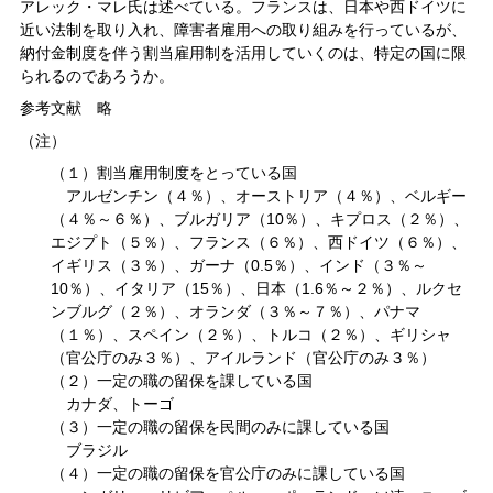
アレック・マレ氏は述べている。フランスは、日本や西ドイツに
近い法制を取り入れ、障害者雇用への取り組みを行っているが、
納付金制度を伴う割当雇用制を活用していくのは、特定の国に限
られるのであろうか。
参考文献 略
（注）
（１）割当雇用制度をとっている国
アルゼンチン（４％）、オーストリア（４％）、ベルギー
（４％～６％）、ブルガリア（10％）、キプロス（２％）、
エジプト（５％）、フランス（６％）、西ドイツ（６％）、
イギリス（３％）、ガーナ（0.5％）、インド（３％～
10％）、イタリア（15％）、日本（1.6％～２％）、ルクセ
ンブルグ（２％）、オランダ（３％～７％）、パナマ
（１％）、スペイン（２％）、トルコ（２％）、ギリシャ
（官公庁のみ３％）、アイルランド（官公庁のみ３％）
（２）一定の職の留保を課している国
カナダ、トーゴ
（３）一定の職の留保を民間のみに課している国
ブラジル
（４）一定の職の留保を官公庁のみに課している国