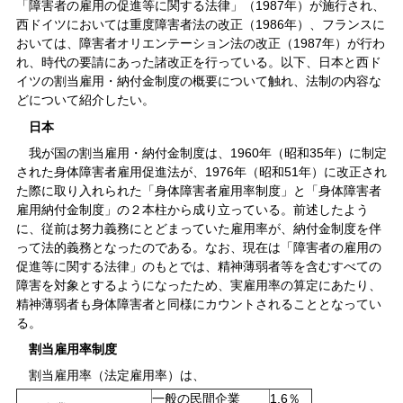
「障害者の雇用の促進等に関する法律」（1987年）が施行され、
西ドイツにおいては重度障害者法の改正（1986年）、フランスに
おいては、障害者オリエンテーション法の改正（1987年）が行わ
れ、時代の要請にあった諸改正を行っている。以下、日本と西ド
イツの割当雇用・納付金制度の概要について触れ、法制の内容な
どについて紹介したい。
日本
我が国の割当雇用・納付金制度は、1960年（昭和35年）に制定
された身体障害者雇用促進法が、1976年（昭和51年）に改正され
た際に取り入れられた「身体障害者雇用率制度」と「身体障害者
雇用納付金制度」の２本柱から成り立っている。前述したよう
に、従前は努力義務にとどまっていた雇用率が、納付金制度を伴
って法的義務となったのである。なお、現在は「障害者の雇用の
促進等に関する法律」のもとでは、精神薄弱者等を含むすべての
障害を対象とするようになったため、実雇用率の算定にあたり、
精神薄弱者も身体障害者と同様にカウントされることとなってい
る。
割当雇用率制度
割当雇用率（法定雇用率）は、
一般の民間企業
1.6％