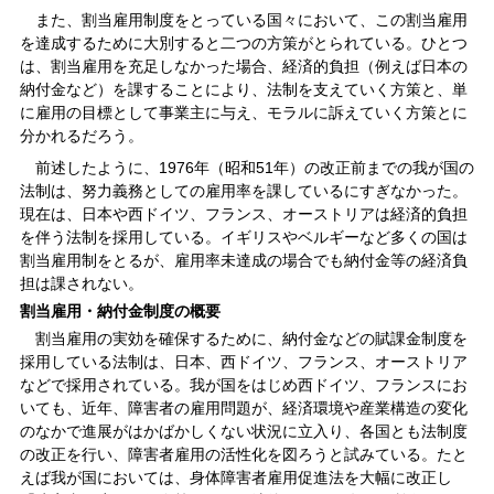
また、割当雇用制度をとっている国々において、この割当雇用
を達成するために大別すると二つの方策がとられている。ひとつ
は、割当雇用を充足しなかった場合、経済的負担（例えば日本の
納付金など）を課することにより、法制を支えていく方策と、単
に雇用の目標として事業主に与え、モラルに訴えていく方策とに
分かれるだろう。
前述したように、1976年（昭和51年）の改正前までの我が国の
法制は、努力義務としての雇用率を課しているにすぎなかった。
現在は、日本や西ドイツ、フランス、オーストリアは経済的負担
を伴う法制を採用している。イギリスやベルギーなど多くの国は
割当雇用制をとるが、雇用率未達成の場合でも納付金等の経済負
担は課されない。
割当雇用・納付金制度の概要
割当雇用の実効を確保するために、納付金などの賦課金制度を
採用している法制は、日本、西ドイツ、フランス、オーストリア
などで採用されている。我が国をはじめ西ドイツ、フランスにお
いても、近年、障害者の雇用問題が、経済環境や産業構造の変化
のなかで進展がはかばかしくない状況に立入り、各国とも法制度
の改正を行い、障害者雇用の活性化を図ろうと試みている。たと
えば我が国においては、身体障害者雇用促進法を大幅に改正し