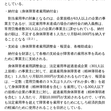
としている。
・納付金（身体障害者雇用納付金）
割当雇用率の対象となるのは、企業規模が63人以上の企業の事
業主であるが、法定雇用率未達成の場合の納付金の納入義務は、
常用労働者数301人以上の企業の事業主に課せられている。納付
金の額は、不足する身体障害者１人当たり月額40,000円を納入す
ることとなる
（注２）
。
・支給金（身体障害者雇用調整金・報奨金、各種助成金）
納付金を財源として各種の支給金が障害者の雇用水準を高める
ために事業主に支給される。
身体障害者雇用調整金は、法定雇用率超過達成企業（301人以
上規模）の事業主に対して、超過雇用身体障害者（精神薄弱者を
含む）１人当たり月額20,000円が支給されるものであり、報奨金
は、一定数（需用労働者の３％又は５人のいずれか多い数）を超
して身体障害者（精神薄弱者を含む）を雇用している300人以下
の規模の企業の事業主に対し、超過雇用身体障害者（精神薄弱者
を含む）１人当たり、月額10,000円が支給されるもので、いずれ
も法定雇用率を超えて障害者を雇用するためにむしろ経済的負担
の軽減のために使用されることを目的としている。