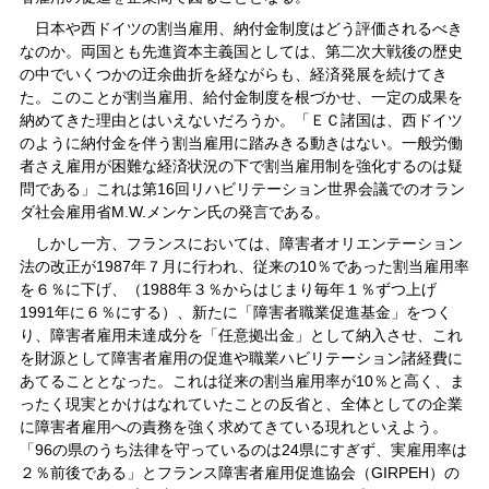
日本や西ドイツの割当雇用、納付金制度はどう評価されるべき
なのか。両国とも先進資本主義国としては、第二次大戦後の歴史
の中でいくつかの迂余曲折を経ながらも、経済発展を続けてき
た。このことが割当雇用、給付金制度を根づかせ、一定の成果を
納めてきた理由とはいえないだろうか。「ＥＣ諸国は、西ドイツ
のように納付金を伴う割当雇用に踏みきる動きはない。一般労働
者さえ雇用が困難な経済状況の下で割当雇用制を強化するのは疑
問である」これは第16回リハビリテーション世界会議でのオラン
ダ社会雇用省M.W.メンケン氏の発言である。
しかし一方、フランスにおいては、障害者オリエンテーション
法の改正が1987年７月に行われ、従来の10％であった割当雇用率
を６％に下げ、（1988年３％からはじまり毎年１％ずつ上げ
1991年に６％にする）、新たに「障害者職業促進基金」をつく
り、障害者雇用未達成分を「任意拠出金」として納入させ、これ
を財源として障害者雇用の促進や職業ハビリテーション諸経費に
あてることとなった。これは従来の割当雇用率が10％と高く、ま
ったく現実とかけはなれていたことの反省と、全体としての企業
に障害者雇用への責務を強く求めてきている現れといえよう。
「96の県のうち法律を守っているのは24県にすぎず、実雇用率は
２％前後である」とフランス障害者雇用促進協会（GIRPEH）の