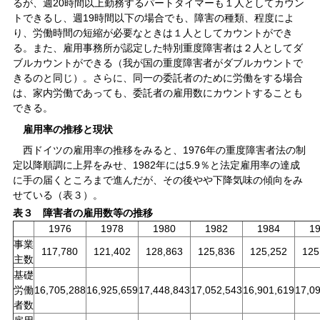
るが、週20時間以上勤務するパートタイマーも１人としてカウン
トできるし、週19時間以下の場合でも、障害の種類、程度によ
り、労働時間の短縮が必要なときは１人としてカウントができ
る。また、雇用事務所が認定した特別重度障害者は２人としてダ
ブルカウントができる（我が国の重度障害者がダブルカウントで
きるのと同じ）。さらに、同一の委託者のために労働をする場合
は、家内労働であっても、委託者の雇用数にカウントすることも
できる。
雇用率の推移と現状
西ドイツの雇用率の推移をみると、1976年の重度障害者法の制
定以降順調に上昇をみせ、1982年には5.9％と法定雇用率の達成
に手の届くところまで進んだが、その後やや下降気味の傾向をみ
せている（表３）。
表３ 障害者の雇用数等の推移
1976
1978
1980
1982
1984
1
事業
117,780
121,402
128,863
125,836
125,252
125
主数
基礎
17,0
労働
16,705,288
16,925,659
17,448,843
17,052,543
16,901,619
者数