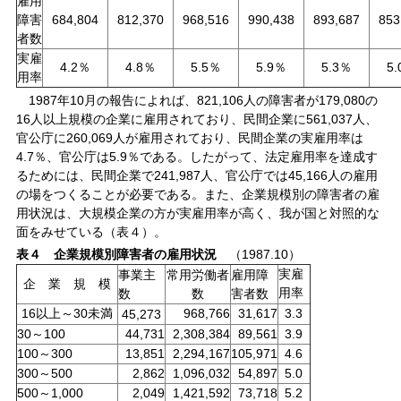
雇用
障害
684,804
812,370
968,516
990,438
893,687
853
者数
実雇
4.2％
4.8％
5.5％
5.9％
5.3％
5
用率
1987年10月の報告によれば、821,106人の障害者が179,080の
16人以上規模の企業に雇用されており、民間企業に561,037人、
官公庁に260,069人が雇用されており、民間企業の実雇用率は
4.7％、官公庁は5.9％である。したがって、法定雇用率を達成す
るためには、民間企業で241,987人、官公庁では45,166人の雇用
の場をつくることが必要である。また、企業規模別の障害者の雇
用状況は、大規模企業の方が実雇用率が高く、我が国と対照的な
面をみせている（表４）。
表４ 企業規模別障害者の雇用状況
（1987.10）
実雇
事業主
雇用障
常用労働者
企 業 規 模
用率
数
害者数
数
16以上～30未満
968,766
31,617
3.3
45,273
30～100
44,731
2,308,384
89,561
3.9
100～300
13,851
2,294,167
105,971
4.6
300～500
2,862
1,096,032
54,897
5.0
500～1,000
2,049
1,421,592
73,718
5.2