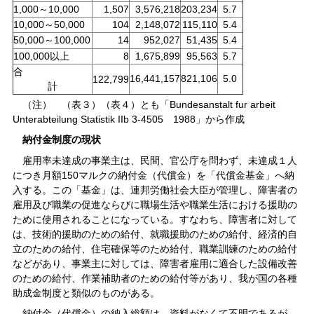
1,000～10,000
1,507
3,576,218
203,234
5.7
10,000～50,000
104
2,148,072
115,110
5.4
50,000～100,000
14
952,027
51,435
5.4
100,000以上
8
1,675,899
95,563
5.7
合
16,441,157
821,106
5.0
122,799
計
（注） （表３）（表４）とも「Bundesanstalt fur arbeit
Unterabteilung Statistik IIb 3-4505 1988」から作成
納付金制度の現状
雇用率未達成の事業主は、民間、官公庁を問わず、未達成１人
につき月額150マルクの納付金（代償金）を「代償金基金」へ納
入する。この「基金」は、連邦労働社会大臣が管理し、障害者の
雇用及び職業の促進ならびに職場生活や職業生活における援助の
ために使用されることになっている。すなわち、障害者に対して
は、技術的援助のための給付、就職援助のための給付、経済的自
立のための給付、住宅確保等のため給付、職業訓練のための給付
などがあり、事業主に対しては、障害者雇用に適合した設備改善
のための給付、作業補助者のための給付等があり、我が国の各種
助成金制度と類似のものがある。
納付金（代償金）の納入総額は、資料がなくて不明であるが、