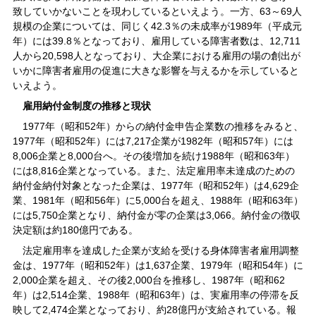
致していかないことを現わしているといえよう。一方、63～69人
規模の企業については、同じく42.3％の未成率が1989年（平成元
年）には39.8％となっており、雇用している障害者数は、12,711
人から20,598人となっており、大企業における雇用の場の創出が
いかに障害者雇用の促進に大きな影響を与えるかを示していると
いえよう。
雇用納付金制度の推移と現状
1977年（昭和52年）からの納付金申告企業数の推移をみると、
1977年（昭和52年）には7,217企業が1982年（昭和57年）には
8,006企業と8,000台へ。その後増加を続け1988年（昭和63年）
には8,816企業となっている。また、法定雇用率未達成のための
納付金納付対象となった企業は、1977年（昭和52年）は4,629企
業、1981年（昭和56年）に5,000台を超え、1988年（昭和63年）
には5,750企業となり、納付金が零の企業は3,066。納付金の徴収
決定額は約180億円である。
法定雇用率を達成した企業が支給を受ける身体障害者雇用調整
金は、1977年（昭和52年）は1,637企業、1979年（昭和54年）に
2,000企業を超え、その後2,000台を推移し、1987年（昭和62
年）は2,514企業、1988年（昭和63年）は、実雇用率の停滞を反
映して2,474企業となっており、約28億円が支給されている。報