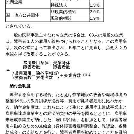
民間企業
特殊法人
1.9％
非現業的機関
2.0％
国・地方公共団体
現業的機関
1.9％
とされている。
一般の民間事業主すなわち企業の場合は、63人の規模の企業
は、障害者１人の雇用が義務づけられることとなる。この雇用率
は、次の公式によって算出され、５年ごとに見直し、労働大臣の
承認を得て改定することができる。
納付金制度
障害者を雇用する場合、たとえば作業施設の改善や職場環境の
整備や特別の教育訓練が必要等、費用が健常者雇用に比べかか
る。納付金制度は、これらによって生じた雇用率未達成事業主と
雇用率達成事業主との経済的負担の平等を図るとともに、雇用率
未達成事業主が納付した「雇用納付金」を財源として、障害者雇
用を勧めるための支給金（身体障害者雇用調整金、報奨金、各種
助成金）の支給などを行い、障害者雇用を勧めていくことを目的