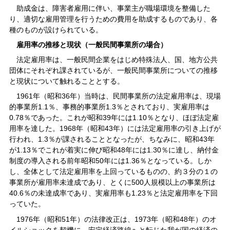
助成金は、障害者雇用に伴い、事業主が職場環境を整備した
り、適切な雇用管理を行うための費用を助成するものであり、各
種のものが設けられている。
雇用率の推移と現状（一般民間事業所の場合）
法定雇用率は、一般民間企業をはじめ特殊法人、国、地方公共
団体にそれぞれ課されているが、一般民間事業所についての推移
と現状について触れることとする。
1961年（昭和36年）当時は、民間事業所の法定雇用率は、現場
的事業所1.1％、事務的事業所1.3％とされており、実雇用率は
0.78％であった。これが昭和39年には1.10％となり、ほぼ法定雇
用率を達した。1968年（昭和43年）には法定雇用率の引き上げが
行われ、1.3％が課されることとなったが、ちなみに、昭和43年
が1.13％でこれが着実に伸び昭和48年には1.30％に達し、納付金
制度の導入される前年昭和50年には1.36％となっている。しか
し、全体として法定雇用率を上回っているものの、約３分の１の
事業所が雇用率未達成であり、とくに500人規模以上の事業所は
40.6％の未達成率であり、実雇用率も1.23％と法定雇用率を下回
っていた。
1976年（昭和51年）の法律改正は、1973年（昭和48年）のオ
イルショックを契機に、安定経済路線へと転じた我が国の経済の