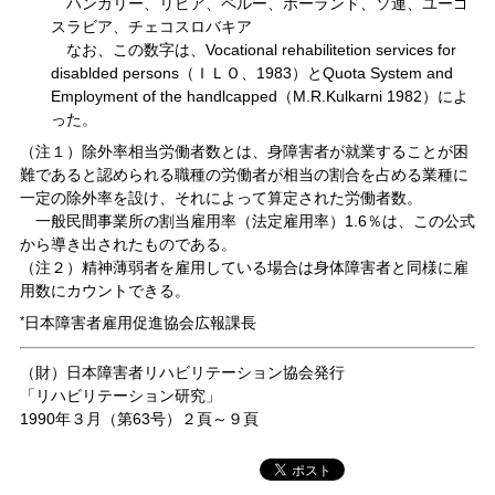
ハンガリー、リビア、ペルー、ポーランド、ソ連、ユーゴ
スラビア、チェコスロバキア
なお、この数字は、Vocational rehabilitetion services for
disablded persons（ＩＬＯ、1983）とQuota System and
Employment of the handlcapped（M.R.Kulkarni 1982）によ
った。
（注１）除外率相当労働者数とは、身障害者が就業することが困
難であると認められる職種の労働者が相当の割合を占める業種に
一定の除外率を設け、それによって算定された労働者数。
一般民間事業所の割当雇用率（法定雇用率）1.6％は、この公式
から導き出されたものである。
（注２）精神薄弱者を雇用している場合は身体障害者と同様に雇
用数にカウントできる。
*
日本障害者雇用促進協会広報課長
（財）日本障害者リハビリテーション協会発行
「リハビリテーション研究」
1990年３月（第63号）２頁～９頁