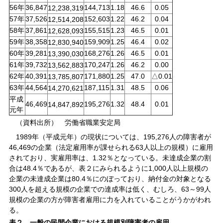
56年
36,847
144,713
1.18
46.6
0.05
12,238,319
57年
37,526
152,603
1.22
46.2
0.04
12,514,208
58年
37,861
155,515
1.23
46.5
0.01
12,628,093
59年
38,358
159,909
1.25
46.4
0.02
12,830,940
60年
39,281
168,276
1.26
46.5
0.01
13,390,030
61年
39,732
1.26
46.2
0.00
170,247
13,562,883
62年
40,391
1.25
△0.01
171,880
47.0
13,785,807
63年
44,564
1.31
48.5
0.06
187,115
14,270,621
平成
46,469
1.32
48.4
0.01
195,276
14,847,892
元年
（資料出所） 労働省職業安定局
1989年（平成元年）の現状については、195,276人の障害者が
46,469の企業（法定雇用率が課せられる63人以上の規模）に雇用
されており、実雇用率は、1.32％となっている。未達成企業の割
合は48.4％であるが、表２にみられるように1,000人以上規模の
企業の未達成企業は80.4％にのぼっており、納付金の対象となる
300人を超える規模の企業での達成率は低く、むしろ、63～99人
規模の企業の方が障害者雇用に力を入れていることがうかがわれ
る。
表２ 一般の民間企業における規模別障害者の雇用