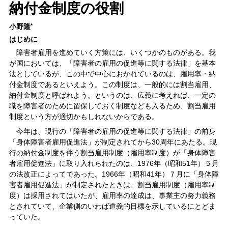
納付金制度の役割
小野隆
*
はじめに
障害者雇用を進めていく方策には、いくつかのものがある。我
が国においては、「障害者の雇用の促進等に関する法律」を基本
法としているが、この中で中心におかれているのは、雇用率・納
付金制度であるといえよう。この制度は、一般的には割当雇用、
納付金制度と呼ばれよう。というのは、広義に考えれば、一定の
職を障害者のために留保しておく制度なども入るため、割当雇用
制度という方が適切かもしれないからである。
今年は、現行の「障害者の雇用の促進等に関する法律」の前身
「身体障害者雇用促進法」が制定されてから30周年にあたる。現
行の納付金制度を伴う割当雇用制度（雇用率制度）が「身体障害
者雇用促進法」に取り入れられたのは、1976年（昭和51年）５月
の法改正によってであった。1966年（昭和41年）７月に「身体障
害者雇用促進法」が制定されたときは、割当雇用制度（雇用率制
度）は採用されてはいたが、雇用率の達成は、事業主の努力義務
とされていて、企業側のいわば道義的目標を示しているにとどま
っていた。