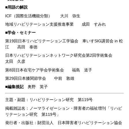
■用語の解説
ICF（国際生活機能分類） 大川 弥生
地域リハビリテーション支援推進事業 成田 すみれ
■学会・セミナー
第19回日本リハビリテーション工学協会 車いすSIG講習会 in 松
江 高田 泰徳
日本リハビリテーションネットワーク研究会第2回学術集会
太田 久彦
第8回日本在宅ケア学会学術集会 福島 道子
第29回日本膝関節学会 中前 敦雄
■編集後記
奥野 英子
主題・副題：リハビリテーション研究 第119号
掲載雑誌名：ノーマライゼーション・障害者の福祉増刊「リハビ
リテーション研究 第119号」
発行者・出版社：財団法人 日本障害者リハビリテーション協会