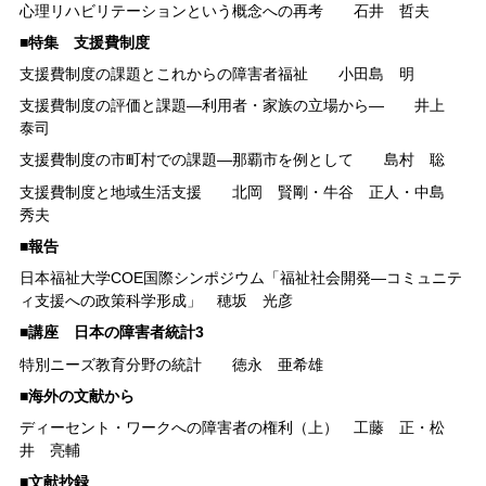
心理リハビリテーションという概念への再考 石井 哲夫
■特集 支援費制度
支援費制度の課題とこれからの障害者福祉 小田島 明
支援費制度の評価と課題―利用者・家族の立場から― 井上
泰司
支援費制度の市町村での課題―那覇市を例として 島村 聡
支援費制度と地域生活支援 北岡 賢剛・牛谷 正人・中島
秀夫
■報告
日本福祉大学COE国際シンポジウム「福祉社会開発―コミュニテ
ィ支援への政策科学形成」 穂坂 光彦
■
講座 日本の障害者統計3
特別ニーズ教育分野の統計 徳永 亜希雄
■海外の文献から
ディーセント・ワークへの障害者の権利（上） 工藤 正・松
井 亮輔
■文献抄録