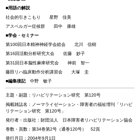
■用語の解説
社会的引きこもり 星野 佳美
アスペルガー症候群 田中 康雄
■学会・セミナー
第100回日本精神神経学会総会 北川 信樹
第16回活動分析研究大会 佐藤 妙子
第31回日本脳性麻痺研究会 神前 智一
藤田リハ臨床動作分析講習会 大塚 圭
■編集後記
中野 敏子
主題・副題：リハビリテーション研究 第120号
掲載雑誌名：ノーマライゼーション・障害者の福祉増刊「リハビ
リテーション研究 第120号」
発行者・出版社：財団法人 日本障害者リハビリテーション協会
巻数・頁数：第34巻第2号（通巻120号） 52頁
発行月日：2004年9月1日