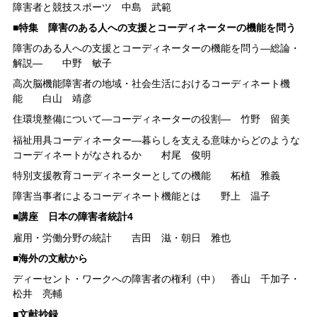
障害者と競技スポーツ 中島 武範
■特集 障害のある人への支援とコーディネーターの機能を問う
障害のある人への支援とコーディネーターの機能を問う―総論・
解説― 中野 敏子
高次脳機能障害者の地域・社会生活におけるコーディネート機
能 白山 靖彦
住環境整備について―コーディネーターの役割― 竹野 留美
福祉用具コーディネーター―暮らしを支える意味からどのような
コーディネートがなされるか 村尾 俊明
特別支援教育コーディネーターとしての機能 柘植 雅義
障害当事者によるコーディネート機能とは 野上 温子
■
講座 日本の障害者統計4
雇用・労働分野の統計 吉田 滋・朝日 雅也
■海外の文献から
ディーセント・ワークへの障害者の権利（中） 香山 千加子・
松井 亮輔
■文献抄録