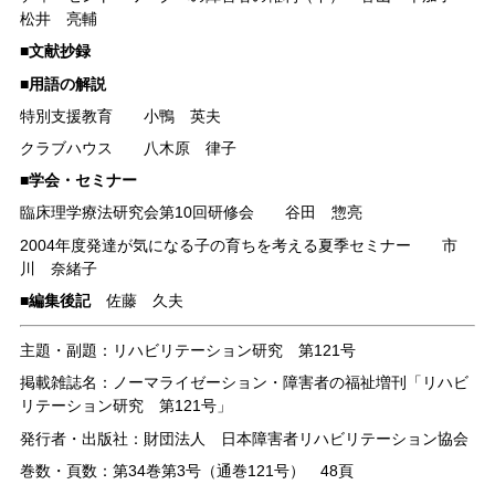
松井 亮輔
■文献抄録
■用語の解説
特別支援教育 小鴨 英夫
クラブハウス 八木原 律子
■学会・セミナー
臨床理学療法研究会第10回研修会 谷田 惣亮
2004年度発達が気になる子の育ちを考える夏季セミナー 市
川 奈緒子
■編集後記
佐藤 久夫
主題・副題：リハビリテーション研究 第121号
掲載雑誌名：ノーマライゼーション・障害者の福祉増刊「リハビ
リテーション研究 第121号」
発行者・出版社：財団法人 日本障害者リハビリテーション協会
巻数・頁数：第34巻第3号（通巻121号） 48頁