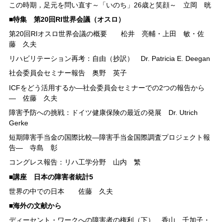
この時期，足元を問い直す～「いのち」26歳と笑顔～ 立岡 晄
■特集 第20回RI世界会議（オスロ）
第20回RIオスロ世界会議の概要 松井 亮輔・上田 敏・佐
藤 久夫
リハビリテーション再考：自由（抄訳） Dr. Patricia E. Deegan
社会委員会セミナー報告 奥野 英子
ICFをどう活用するか―社会委員会セミナーでの2つの報告から
― 佐藤 久夫
障害予防への挑戦：ドイツ健康保険の最近の発展 Dr. Utrich
Gerke
短期障害手当金の国際比較―障害手当金国際調査プロジェクト報
告― 寺島 彰
コングレス報告：リハ工学分野 山内 繁
■
講座 日本の障害者統計5
世界の中での日本 佐藤 久夫
■海外の文献から
ディーセント・ワークへの障害者の権利（下） 香山 千加子・