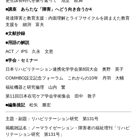
更生課長時代を振り返って 池堂 政満
■講座 あらたな「障害」へどう向き合うか4
発達障害と教育支援：内面理解とライフサイクルを踏まえた教育
支援を 細渕 富夫
■文献抄録
■用語の解説
ACT ／ IPS 久永 文恵
■学会・セミナー
日本リハビリテーション連携化学学会第8回大会 奥野 英子
COMHBO設立記念フォーラム これからの10年 丹羽 大輔
福祉機器と研究倫理 山内 繁
第11回日本在宅ケア学会学術集会 田中 敦子
■編集後記
松矢 勝宏
主題・副題：リハビリテーション研究 第131号
掲載雑誌名：ノーマライゼーション・障害者の福祉増刊「リハビ
リテーション研究 第131号」