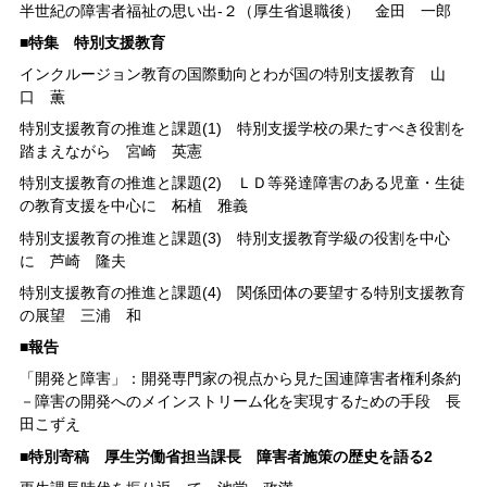
半世紀の障害者福祉の思い出-２（厚生省退職後） 金田 一郎
■特集 特別支援教育
インクルージョン教育の国際動向とわが国の特別支援教育 山
口 薫
特別支援教育の推進と課題(1) 特別支援学校の果たすべき役割を
踏まえながら 宮崎 英憲
特別支援教育の推進と課題(2) ＬＤ等発達障害のある児童・生徒
の教育支援を中心に 柘植 雅義
特別支援教育の推進と課題(3) 特別支援教育学級の役割を中心
に 芦崎 隆夫
特別支援教育の推進と課題(4) 関係団体の要望する特別支援教育
の展望 三浦 和
■
報告
「開発と障害」：開発専門家の視点から見た国連障害者権利条約
－障害の開発へのメインストリーム化を実現するための手段 長
田こずえ
■特別寄稿 厚生労働省担当課長 障害者施策の歴史を語る2