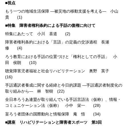
■視点
もう一つの地域生活保障 ―被災地の移動支援を考える― 小山
貴 (1)
■特集 障害者権利条約による手話の復権に向けて
特集にあたって 小川 喜道 (2)
障害者権利条約における「言語」の定義の交渉過程 長瀬
修 (4)
ろう教育における手話の位置づけと「権利としての手話」 小
田 侯朗 (10)
聴覚障害児者福祉と社会リハビリテーション 奥野 英子
(16)
手話通訳者養成に関する経緯と今日的課題 ―手話通訳者制度化の
取り組みから― 林 智樹 (22)
全日本ろうあ連盟が取り組んでいる手話言語法（仮称）、情報・
コミュニケーション法（仮称） 小中 栄一 (28)
盲ろう者団体の国際動向と情報保障 庵 悟 (34)
■講座 リハビリテーションと障害者スポーツ 第3回