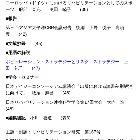
ヨーロッパ（ドイツ）におけるリハビリテーションとしてのスポ
ーツ 服部 直充 奥田 睦子 (38)
■報告
第三回アジア太平洋CBR会議報告 後編 上野 悦子 高嶺
豊 (42)
■文献抄録
(45)
■用語の解説
ポピュレーション・ストラテジーとリスク・ストラテジー 上
田 礼子 (47)
■学会・セミナー
日本デイジーコンソーシアム講演会「出版における読書差別解消
に向けて」 牧尾 麻邑 (48)
日本リハビリテーション連携科学学会第17回大会 大内 進
(48)
■編集後記
小川 喜道 (表3)
主題・副題：リハビリテーション研究 第167号