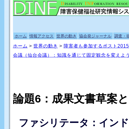
ホーム
情報アクセス
世界の動き
協会発ジャーナル
調査・
ホーム
>
世界の動き
>
障害者も参加するポスト201
会議（仙台会議）：知識を通じて固定観念を変えよ
論題6：成果文書草案と
ファシリテータ：インド