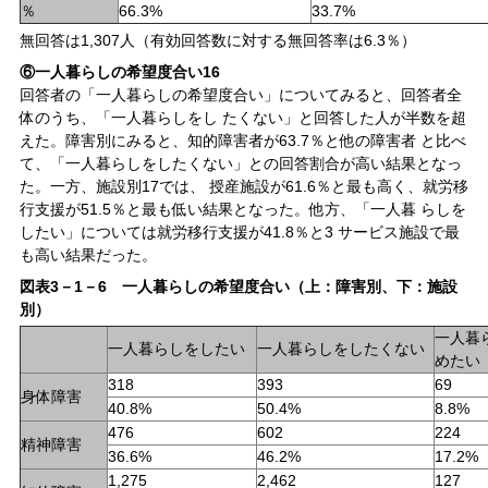
％
66.3%
33.7%
無回答は1,307人（有効回答数に対する無回答率は6.3％）
⑥一人暮らしの希望度合い16
回答者の「一人暮らしの希望度合い」についてみると、回答者全
体のうち、「一人暮らしをし たくない」と回答した人が半数を超
えた。障害別にみると、知的障害者が63.7％と他の障害者 と比べ
て、「一人暮らしをしたくない」との回答割合が高い結果となっ
た。一方、施設別17では、 授産施設が61.6％と最も高く、就労移
行支援が51.5％と最も低い結果となった。他方、「一人暮 らしを
したい」については就労移行支援が41.8％と3 サービス施設で最
も高い結果だった。
図表3－1－6 一人暮らしの希望度合い（上：障害別、下：施設
別）
一人暮
一人暮らしをしたい
一人暮らしをしたくない
めたい
318
393
69
身体障害
40.8%
50.4%
8.8%
476
602
224
精神障害
36.6%
46.2%
17.2%
1,275
2,462
127