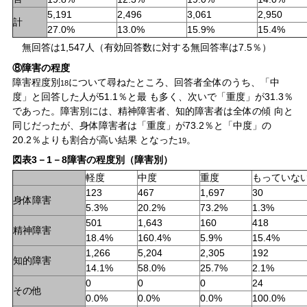
5,191
2,496
3,061
2,950
計
27.0%
13.0%
15.9%
15.4%
無回答は1,547人（有効回答数に対する無回答率は7.5％）
⑧障害の程度
障害程度別
について尋ねたところ、回答者全体のうち、「中
18
度」と回答した人が51.1％と最 も多く、次いで「重度」が31.3％
であった。障害別には、精神障害者、知的障害者は全体の傾 向と
同じだったが、身体障害者は「重度」が73.2％と「中度」の
20.2％よりも割合が高い結果 となった
。
19
図表3－1－8障害の程度別（障害別）
軽度
中度
重度
もっていな
123
467
1,697
30
身体障害
5.3%
20.2%
73.2%
1.3%
501
1,643
160
418
精神障害
18.4%
160.4%
5.9%
15.4%
1,266
5,204
2,305
192
知的障害
14.1%
58.0%
25.7%
2.1%
0
0
0
24
その他
0.0%
0.0%
0.0%
100.0%