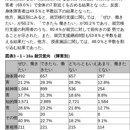
害者（69.0％）で全体の7 割近くを占める結果となった。反面、
身体障害者は49.5％と半数以下の結果となった。
他方、施設別にみると、就労移行支援に関しては、「ぜひ、働き
たい」が50.2％、「できたら 働きたい」が30.2％であり、就労移
行支援の利用者のうち、80.4％が就労に対して前向きの姿 勢であ
ることが示された。また、就労支援継続B型も53.8％と半数を超
える結果だった。他方、 授産施設に関しては、48.0％と半数を割
り込む結果であった。
図表3－1－16a 就労意向 （障害別）
ぜひ、働き
できたら、働
どちらともいえ
あまり、働きた
たい
きたい
ない
くない
身体障
492
657
657
297
害
21.2%
28.3%
28.3%
12.8%
精神障
1,084
899
536
254
害
37.7%
31.3%
18.6%
8.8%
知的障
3,571
2,889
2,721
1,584
害
28.6%
23.2%
21.8%
12.7%
36
20
16
8
その他
40.9%
22.7%
18.2%
9.1%
重複障
211
221
215
114