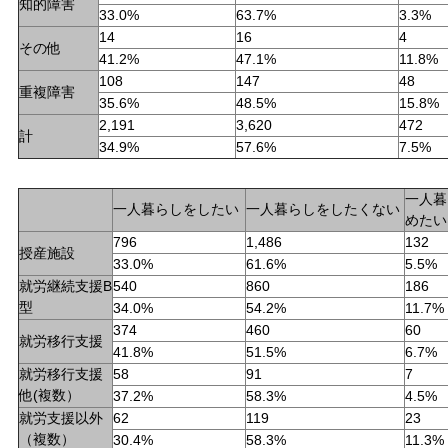
知的障害
33.0%
63.7%
3.3%
14
16
4
その他
41.2%
47.1%
11.8%
108
147
48
重複障害
35.6%
48.5%
15.8%
2,191
3,620
472
計
34.9%
57.6%
7.5%
一人暮
一人暮らしをしたい
一人暮らしをしたくない
めたい
796
1,486
132
授産施設
33.0%
61.6%
5.5%
就労継続支援B
540
860
186
型
34.0%
54.2%
11.7%
374
460
60
就労移行支援
41.8%
51.5%
6.7%
就労移行支援
58
91
7
他(複数）
37.2%
58.3%
4.5%
就労支援以外
62
119
23
（複数）
30.4%
58.3%
11.3%