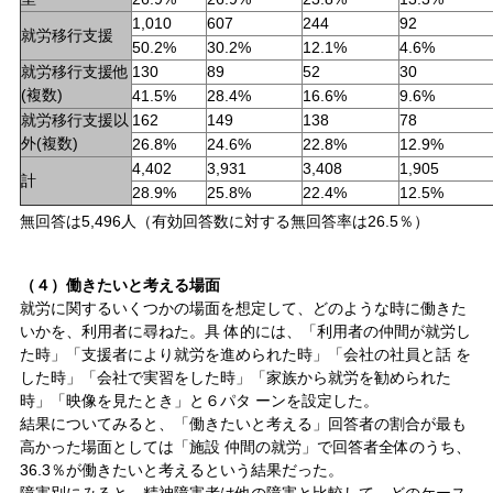
1,010
607
244
92
就労移行支援
50.2%
30.2%
12.1%
4.6%
就労移行支援他
130
89
52
30
(複数)
41.5%
28.4%
16.6%
9.6%
就労移行支援以
162
149
138
78
外(複数)
26.8%
24.6%
22.8%
12.9%
4,402
3,931
3,408
1,905
計
28.9%
25.8%
22.4%
12.5%
無回答は5,496人（有効回答数に対する無回答率は26.5％）
（４）働きたいと考える場面
就労に関するいくつかの場面を想定して、どのような時に働きた
いかを、利用者に尋ねた。具 体的には、「利用者の仲間が就労し
た時」「支援者により就労を進められた時」「会社の社員と話 を
した時」「会社で実習をした時」「家族から就労を勧められた
時」「映像を見たとき」と６パタ ーンを設定した。
結果についてみると、「働きたいと考える」回答者の割合が最も
高かった場面としては「施設 仲間の就労」で回答者全体のうち、
36.3％が働きたいと考えるという結果だった。