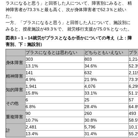
ラスになると思う」と回答した人について、障害別にみると、 精
神障害者が73.3％と最も高く、次が身体障害者で52.3％と続い
た。
一方、「プラスになると思う」と回答した人について、施設別に
みると、授産施設が49.3％で、 就労移行支援が75.0％となった。
図表3－1－14就労がプラスとなるか否かについての考え（上：障
害別、下：施設別）
プラスになるとは思わない
どちらともいえない
プラ
303
803
1,21
身体障害
13.1%
34.6%
52.
141
632
2,11
精神障害
4.9%
21.9%
73.
1,941
4,076
6,29
知的障害
15.8%
33.1%
51.
6
25
57
その他
6.8%
28.4%
64.
90
260
493
重複障害
10.7%
30.8%
58.
2,481
5,796
10,1
計
13.4%
31.4%
55.