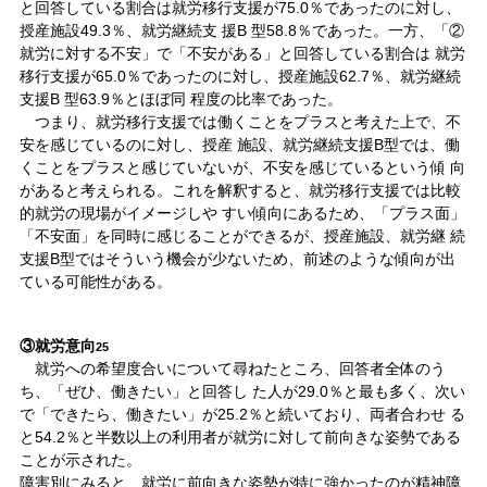
と回答している割合は就労移行支援が75.0％であったのに対し、
授産施設49.3％、就労継続支 援B 型58.8％であった。一方、「②
就労に対する不安」で「不安がある」と回答している割合は 就労
移行支援が65.0％であったのに対し、授産施設62.7％、就労継続
支援B 型63.9％とほぼ同 程度の比率であった。
つまり、就労移行支援では働くことをプラスと考えた上で、不
安を感じているのに対し、授産 施設、就労継続支援B型では、働
くことをプラスと感じていないが、不安を感じているという傾 向
があると考えられる。これを解釈すると、就労移行支援では比較
的就労の現場がイメージしや すい傾向にあるため、「プラス面」
「不安面」を同時に感じることができるが、授産施設、就労継 続
支援B型ではそういう機会が少ないため、前述のような傾向が出
ている可能性がある。
③就労意向
25
就労への希望度合いについて尋ねたところ、回答者全体のう
ち、「ぜひ、働きたい」と回答し た人が29.0％と最も多く、次い
で「できたら、働きたい」が25.2％と続いており、両者合わせ る
と54.2％と半数以上の利用者が就労に対して前向きな姿勢である
ことが示された。
障害別にみると、就労に前向きな姿勢が特に強かったのが精神障