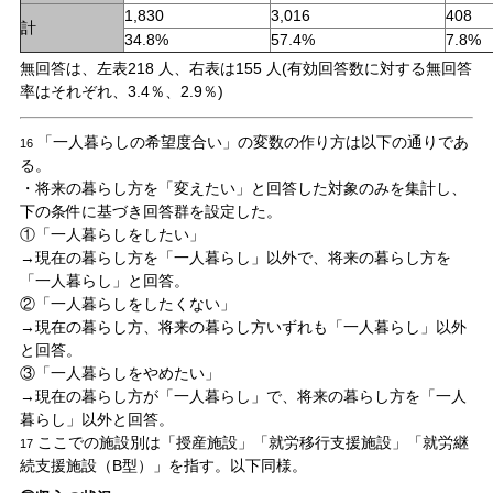
1,830
3,016
408
計
34.8%
57.4%
7.8%
無回答は、左表218 人、右表は155 人(有効回答数に対する無回答
率はそれぞれ、3.4％、2.9％)
「一人暮らしの希望度合い」の変数の作り方は以下の通りであ
16
る。
・将来の暮らし方を「変えたい」と回答した対象のみを集計し、
下の条件に基づき回答群を設定した。
①「一人暮らしをしたい」
→現在の暮らし方を「一人暮らし」以外で、将来の暮らし方を
「一人暮らし」と回答。
②「一人暮らしをしたくない」
→現在の暮らし方、将来の暮らし方いずれも「一人暮らし」以外
と回答。
③「一人暮らしをやめたい」
→現在の暮らし方が「一人暮らし」で、将来の暮らし方を「一人
暮らし」以外と回答。
ここでの施設別は「授産施設」「就労移行支援施設」「就労継
17
続支援施設（B型）」を指す。以下同様。