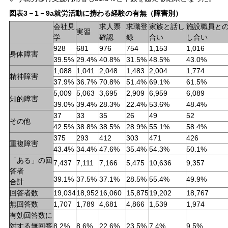
図表3－1－9a就労活動に携わる経験の有無（障害別）
会社見
求人票
求職登
家族と話し
施設職員と
実習
学
確認
録
合い
し合い
928
681
976
754
1,153
1,016
身体障害
39.5%
29.4%
40.8%
31.5%
48.5%
43.0%
1,088
1,041
2,048
1,483
2,004
1,774
精神障害
37.9%
36.7%
70.8%
51.4%
69.1%
61.5%
5,009
5,063
3,695
2,909
6,959
6,089
知的障害
39.0%
39.4%
28.3%
22.4%
53.6%
48.4%
37
33
35
26
49
52
その他
42.5%
38.8%
38.5%
28.9%
55.1%
58.4%
375
293
412
303
471
426
重複障害
43.4%
34.4%
47.6%
35.4%
54.3%
50.1%
「ある」の回
7,437
7,111
7,166
5,475
10,636
9,357
答者
39.1%
37.5%
37.1%
28.5%
55.4%
49.9%
合計
回答者数
19,034
18,952
16,060
15,875
19,202
18,767
無回答数
1,707
1,789
4,681
4,866
1,539
1,974
有効回答数に
対する無回答
8.2%
8.6%
22.6%
23.5%
7.4%
9.5%