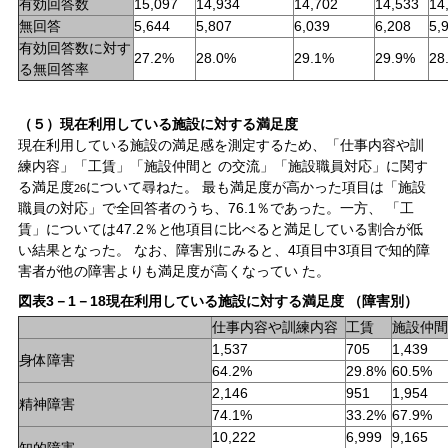
有効回答数
15,097
14,934
14,702
14,533
14
無回答
5,644
5,807
6,039
6,208
5,
有効回答数に対す
27.2%
28.0%
29.1%
29.9%
28
る無回答率
（５）現在利用している施設に対する満足度
現在利用している施設の満足感を測定するため、「仕事内容や訓
練内容」「工賃」「施設仲間と の交流」「施設職員対応」に関す
る満足度
について尋ねた。 最も満足度が高かった項目は「施設
26
職員の対応」で全回答者のうち、76.1％であった。一方、 「工
賃」については47.2％と他項目に比べると満足している割合が低
い結果となった。 なお、障害別にみると、4項目中3項目で知的障
害者が他の障害よりも満足度が高くなってい た。
図表3－1－18現在利用している施設に対する満足度 （障害別）
仕事内容や訓練内容
工賃
施設仲間
1,537
705
1,439
身体障害
64.2%
29.8%
60.5%
2,146
951
1,954
精神障害
74.1%
33.2%
67.9%
10,222
6,999
9,165
知的障害