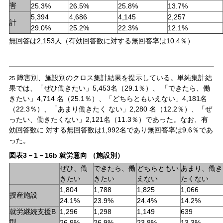
害
25.3%
26.5%
25.8%
13.7%
5,394
4,686
4,145
2,257
計
29.0%
25.2%
22.3%
12.1%
無回答は2,153人（有効回答数に対する無回答率は10.4％）
障害別、施設別のクロス集計結果を提示している。単純集計結
25
果では、「ぜひ働きたい」5,453名（29.1％）、 「できたら、働
きたい」4,714 名（25.1％）、「どちらともいえない」4,181名
（22.3％）、「あまり働きたく ない」2,280 名（12.2％）、「ぜ
ったい、働きたくない」2,121名（11.3％）であった。なお、有
効回答数に 対する無回答数は1,992名であり無回答率は9.6％であ
った。
図表3－1－16b 就労意向 （施設別）
ぜひ、働
できたら、働
どちらともい
あまり、働き
きたい
きたい
えない
たくない
1,804
1,788
1,825
1,066
授産施設
24.1%
23.9%
24.4%
14.2%
就労継続支援B
1,296
1,298
1,149
639
型
26.9%
26.9%
23.8%
13.3%