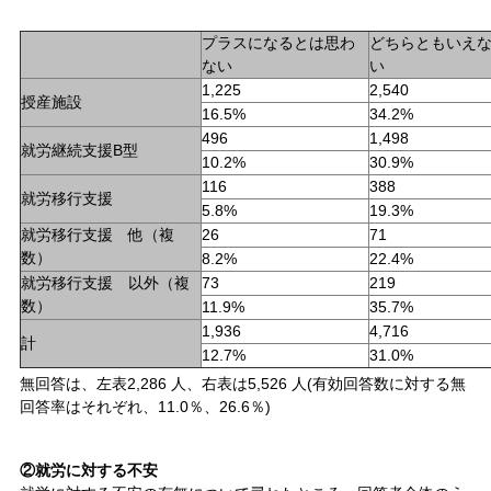
プラスになるとは思わ
どちらともいえ
ない
い
1,225
2,540
授産施設
16.5%
34.2%
496
1,498
就労継続支援B型
10.2%
30.9%
116
388
就労移行支援
5.8%
19.3%
就労移行支援 他（複
26
71
数）
8.2%
22.4%
就労移行支援 以外（複
73
219
数）
11.9%
35.7%
1,936
4,716
計
12.7%
31.0%
無回答は、左表2,286 人、右表は5,526 人(有効回答数に対する無
回答率はそれぞれ、11.0％、26.6％)
②就労に対する不安