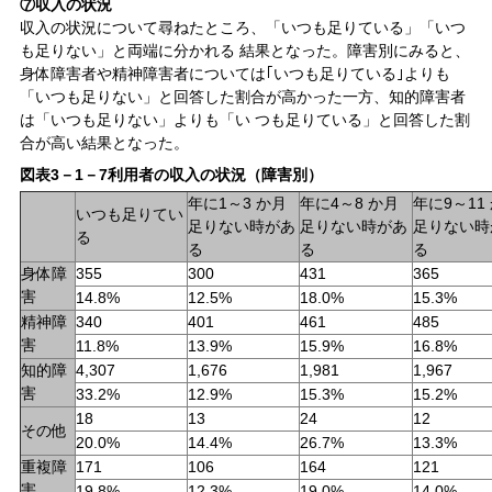
⑦収入の状況
収入の状況について尋ねたところ、「いつも足りている」「いつ
も足りない」と両端に分かれる 結果となった。障害別にみると、
身体障害者や精神障害者については｢いつも足りている｣よりも
「いつも足りない」と回答した割合が高かった一方、知的障害者
は「いつも足りない」よりも「い つも足りている」と回答した割
合が高い結果となった。
図表3－1－7利用者の収入の状況（障害別）
年に1～3 か月
年に4～8 か月
年に9～11
いつも足りてい
足りない時があ
足りない時があ
足りない時
る
る
る
る
身体障
355
300
431
365
害
14.8%
12.5%
18.0%
15.3%
精神障
340
401
461
485
害
11.8%
13.9%
15.9%
16.8%
知的障
4,307
1,676
1,981
1,967
害
33.2%
12.9%
15.3%
15.2%
18
13
24
12
その他
20.0%
14.4%
26.7%
13.3%
重複障
171
106
164
121
害
19.8%
12.3%
19.0%
14.0%