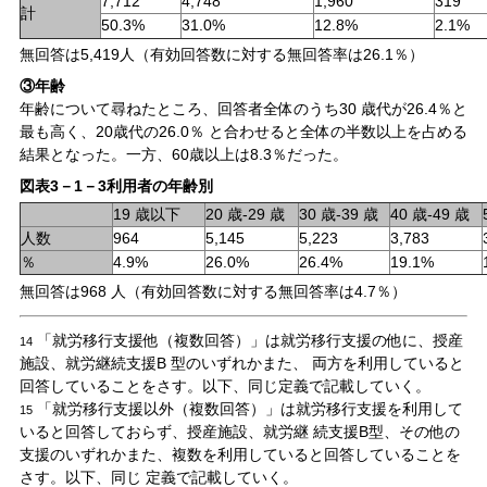
7,712
4,748
1,960
319
計
50.3%
31.0%
12.8%
2.1%
無回答は5,419人（有効回答数に対する無回答率は26.1％）
③年齢
年齢について尋ねたところ、回答者全体のうち30 歳代が26.4％と
最も高く、20歳代の26.0％ と合わせると全体の半数以上を占める
結果となった。一方、60歳以上は8.3％だった。
図表3－1－3利用者の年齢別
19 歳以下
20 歳-29 歳
30 歳-39 歳
40 歳-49 歳
人数
964
5,145
5,223
3,783
％
4.9%
26.0%
26.4%
19.1%
無回答は968 人（有効回答数に対する無回答率は4.7％）
「就労移行支援他（複数回答）」は就労移行支援の他に、授産
14
施設、就労継続支援B 型のいずれかまた、 両方を利用していると
回答していることをさす。以下、同じ定義で記載していく。
「就労移行支援以外（複数回答）」は就労移行支援を利用して
15
いると回答しておらず、授産施設、就労継 続支援B型、その他の
支援のいずれかまた、複数を利用していると回答していることを
さす。以下、同じ 定義で記載していく。