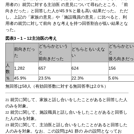
用者の）就労に対する主治医 の意見について尋ねたところ、「前
向きだった」と回答した人が45.9％と最も高い結果だった。 ただ
し、上記の「家族の意見」や「施設職員の意見」に比べると、利
用者の就労に対して前向 きな考えを持つ回答割合が低い結果とな
った。
図表3－1－12主治医の考え
どちらかという
どちらかとい
前向きだっ
どちらともいえな
と
と
た
い
前向きだった
後ろ向きだっ
人
1,282
657
624
156
数
％
45.9%
23.5%
22.3%
5.6%
無回答は58人（有効回答数に対する無回答率は2.0％）
就労に関して、家族と話し合いをしたことがあると回答した人
21
のみを対象。
就労に関して、施設職員と話し合いをしたことがあると回答し
22
た人のみを対象。
就労に関して、主治医と話し合いをしたことがあると回答した
23
人のみを対象。なお、この設問はA1 群の みの設問となってお