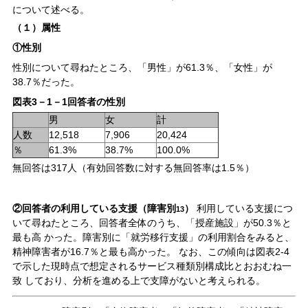
について述べる。
（１）属性
①性別
性別について尋ねたところ、「男性」が61.3％、「女性」が
38.7％だった。
図表3－1－1回答者の性別
男
女
計
人数
12,518
7,906
20,424
％
61.3%
38.7%
100.0%
無回答は317人（有効回答数に対する無回答率は1.5％）
②回答者の利用している支援（障害別
）
利用している支援につ
13
いて尋ねたところ、回答者全体のうち、「授産施設」が50.3％と
最も高 かった。障害別に「就労移行支援」の利用割合をみると、
精神障害者が16.7％と最も高かった。 なお、この傾向は図表2-4
で示した現時点で想定されるサービス種類別構成比とおおむね一
致 しており、分析を進める上で支障がないと考えられる。