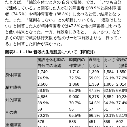
たとえば、「施設を休むときの 自分で連絡」では、「いつも自分
で連絡している」と回答した人が知的障害者で38.9％と身体障 害
者（74.5％）や精神障害者（88.8％）に比べると低い結果となっ
た。また、「遅刻をしない」 との項目についても、「遅刻はしな
い」と回答した人が精神障害者では47.3％と他の障害者に比 べる
と低い結果となった。一方、施設別にみると、「あいさつ」など
多くの項目で就労移行支援 が他のサービス施設よりも「行ってい
る」と回答した割合が高かった。
図表3－1－19a 普段の生活態度について（障害別）
施設を休む時の
時間内の
遅刻を
あいさ
普段
自分での連絡
作業終了
しない
つ
（服
1,740
1,710
1,399
1,584
1,850
身体障害
74.5%
72.5%
59.0%
66.1%
77.2
2,500
1,868
1,359
1,805
2,014
精神障害
88.8%
65.3%
47.3%
62.5%
69.9
4,886
9,000
8,378
8,552
10,23
知的障害
38.9%
70.7%
64.6%
64.3%
77.4
59
55
57
61
74
その他
70.2%
65.5%
66.3%
70.1%
83.1
576
585
451
559
602
重複障害