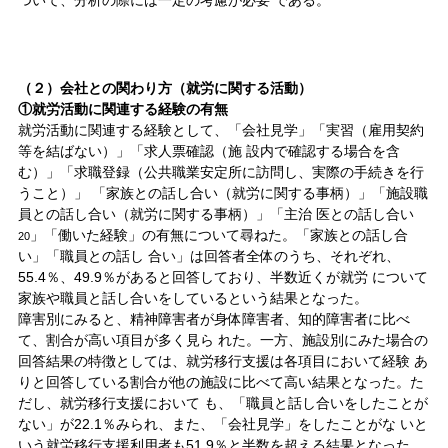
ついて、分析の際には一定の考慮が必要 である。
（２）会社との関わり方（就労に関する活動）
①就労活動に関連する経験の有無
就労活動に関連する経験として、「会社見学」「実習（雇用契約
等を結ばない）」「求人票確認（施 設内で確認する場合を含
む）」「求職登録（公共職業安定所に訪問し、実際の手続きを行
うこと）」 「家族との話し合い（就労に関する事柄）」「施設職
員との話し合い（就労に関する事柄）」「主治 医との話し合い
」「働いた経験」の有無について尋ねた。「家族との話し合
20
い」「職員との話し 合い」は回答者全体のうち、それぞれ、
55.4％、49.9％があると回答しており、半数近くが就労 について
家族や職員と話し合いをしているという結果となった。
障害別にみると、精神障害者が身体障害者、知的障害者に比べ
て、割合が高い項目が多く見ら れた。一方、施設別にみた場合の
回答結果の特徴としては、就労移行支援は各項目において経験 あ
りと回答している割合が他の施設に比べて高い結果となった。た
だし、就労移行支援において も、「職員と話し合いをしたことが
ない」が22.1％みられ、また、「会社見学」をしたことがな いと
いう就労移行支援利用者も51.9％と半数を超える結果となった。