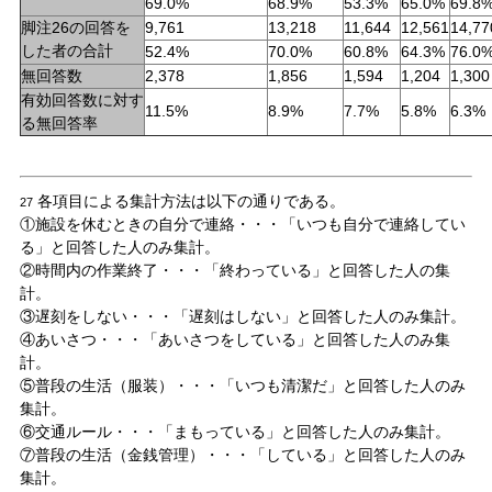
69.0%
68.9%
53.3%
65.0%
69.8
脚注26の回答を
9,761
13,218
11,644
12,561
14,77
した者の合計
52.4%
70.0%
60.8%
64.3%
76.0
無回答数
2,378
1,856
1,594
1,204
1,300
有効回答数に対す
11.5%
8.9%
7.7%
5.8%
6.3%
る無回答率
各項目による集計方法は以下の通りである。
27
①施設を休むときの自分で連絡・・・「いつも自分で連絡してい
る」と回答した人のみ集計。
②時間内の作業終了・・・「終わっている」と回答した人の集
計。
③遅刻をしない・・・「遅刻はしない」と回答した人のみ集計。
④あいさつ・・・「あいさつをしている」と回答した人のみ集
計。
⑤普段の生活（服装）・・・「いつも清潔だ」と回答した人のみ
集計。
⑥交通ルール・・・「まもっている」と回答した人のみ集計。
⑦普段の生活（金銭管理）・・・「している」と回答した人のみ
集計。