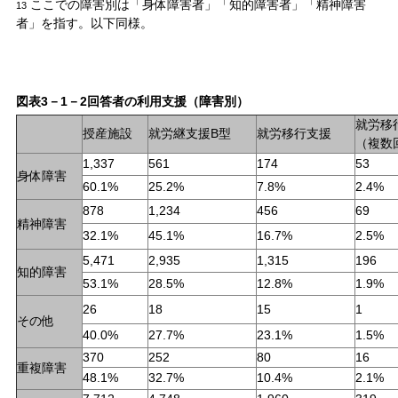
ここでの障害別は「身体障害者」「知的障害者」「精神障害
13
者」を指す。以下同様。
図表3－1－2回答者の利用支援（障害別）
就労移
授産施設
就労継支援B型
就労移行支援
（複数
1,337
561
174
53
身体障害
60.1%
25.2%
7.8%
2.4%
878
1,234
456
69
精神障害
32.1%
45.1%
16.7%
2.5%
5,471
2,935
1,315
196
知的障害
53.1%
28.5%
12.8%
1.9%
26
18
15
1
その他
40.0%
27.7%
23.1%
1.5%
370
252
80
16
重複障害
48.1%
32.7%
10.4%
2.1%