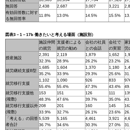
無回答
2,438
2,687
3,007
3,221
2,
有効回答数に対す
11.8%
13.0%
14.5%
15.5%
13
る無回答率
図表3－1－17b 働きたいと考える場面（施設別）
施設仲間
支援者による
会社の社員
会社で
家
の就労
就労の勧め
との会話
の実習
労
2,391
2,119
1,879
1,652
1,
授産施設
32.3%
28.9%
26.2%
23.2%
26
1,685
1,604
1,370
1,180
1,
就労継続支援B型
35.2%
33.9%
29.3%
25.6%
31
1,102
1,090
926
833
97
就労移行支援
55.4%
55.4%
47.3%
43.4%
49
就労移行支援他
153
151
126
111
13
(複数)
48.3%
47.6%
39.7%
35.0%
43
就労移行支援以外
208
201
160
145
16
(複数)
33.9%
32.7%
26.1%
23.6%
26
「考える」の回答
5,539
5,165
4,461
3,921
4,
者合計
36.7%
34.6%
30.3%
27.0%
31