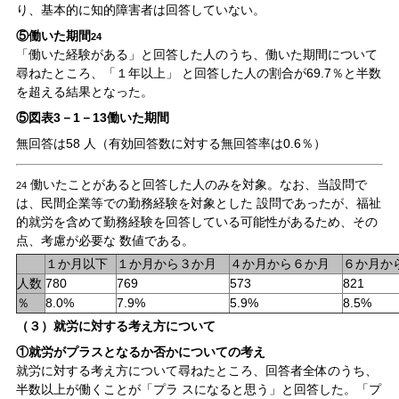
り、基本的に知的障害者は回答していない。
⑤働いた期間
24
「働いた経験がある」と回答した人のうち、働いた期間について
尋ねたところ、「１年以上」 と回答した人の割合が69.7％と半数
を超える結果となった。
⑤図表3－1－13働いた期間
無回答は58 人（有効回答数に対する無回答率は0.6％）
働いたことがあると回答した人のみを対象。なお、当設問で
24
は、民間企業等での勤務経験を対象とした 設問であったが、福祉
的就労を含めて勤務経験を回答している可能性があるため、その
点、考慮が必要な 数値である。
１か月以下
１か月から３か月
４か月から６か月
６か月か
人数
780
769
573
821
％
8.0%
7.9%
5.9%
8.5%
（３）就労に対する考え方について
①就労がプラスとなるか否かについての考え
就労に対する考え方について尋ねたところ、回答者全体のうち、
半数以上が働くことが「プラ スになると思う」と回答した。「プ