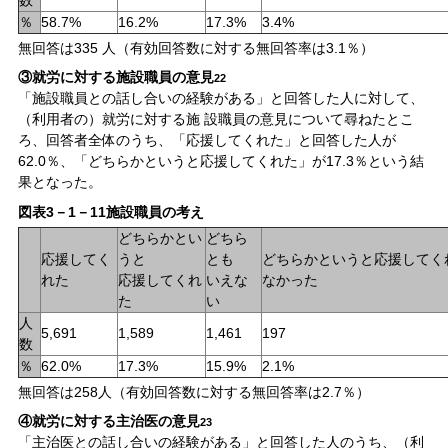
数
％
58.7%
16.2%
17.3%
3.4%
無回答は335 人（有効回答数に対する無回答率は3.1％）
③就労に対する施設職員の意見
22
「施設職員との話し合いの経験がある」と回答した人に対して、
（利用者の）就労に対する施 設職員の意見について尋ねたとこ
ろ、回答者全体のうち、「応援してくれた」と回答した人が
62.0％、「どちらかというと応援してくれた」が17.3％という結
果となった。
図表3－1－11施設職員の考え
どちらかとい
どちら
応援してく
うと
とも
どちらかというと応援してく
れた
応援してくれ
いえな
なかった
た
い
人
5,691
1,589
1,461
197
数
％
62.0%
17.3%
15.9%
2.1%
無回答は258人（有効回答数に対する無回答率は2.7％）
④就労に対する主治医の意見
23
「主治医との話し合いの経験がある」と回答した人のうち、（利