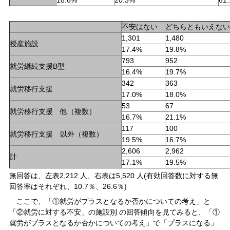
不安はない
どちらともいえない
1,301
1,480
授産施設
17.4%
19.8%
793
952
就労継続支援B型
16.4%
19.7%
342
363
就労移行支援
17.0%
18.0%
53
67
就労移行支援 他（複数）
16.7%
21.1%
117
100
就労移行支援 以外（複数）
19.5%
16.7%
2,606
2,962
計
17.1%
19.5%
無回答は、左表2,212 人、右表は5,520 人(有効回答数に対する無
回答率はそれぞれ、10.7％、26.6％)
ここで、「①就労がプラスとなるか否かについての考え」と
「②就労に対する不安」の施設別 の回答傾向を見てみると、「①
就労がプラスとなるか否かについての考え」で「プラスになる」