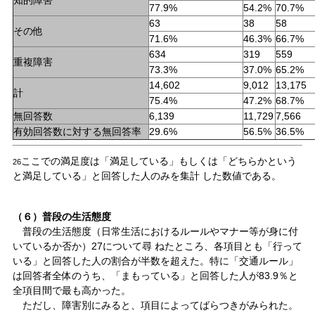
77.9%
54.2%
70.7%
63
38
58
その他
71.6%
46.3%
66.7%
634
319
559
重複障害
73.3%
37.0%
65.2%
14,602
9,012
13,175
計
75.4%
47.2%
68.7%
無回答数
6,139
11,729
7,566
有効回答数に対する無回答率
29.6%
56.5%
36.5%
ここでの満足度は「満足している」もしくは「どちらかという
26
と満足している」と回答した人のみを集計 した数値である。
（６）普段の生活態度
普段の生活態度（日常生活におけるルールやマナー等が身に付
いているか否か）27について尋 ねたところ、各項目とも「行って
いる」と回答した人の割合が半数を超えた。特に「交通ルール」
は回答者全体のうち、「まもっている」と回答した人が83.9％と
全項目間で最も高かった。
ただし、障害別にみると、項目によってばらつきがみられた。