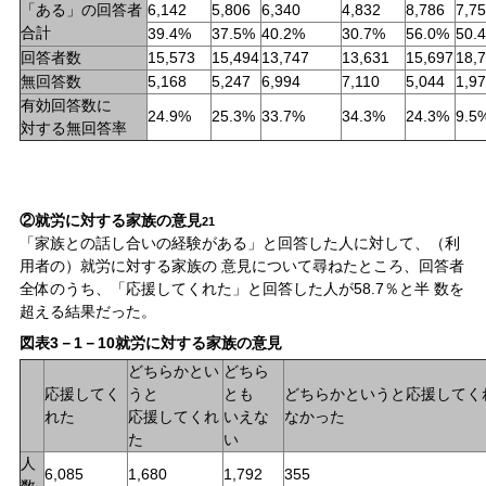
「ある」の回答者
6,142
5,806
6,340
4,832
8,786
7,7
合計
39.4%
37.5%
40.2%
30.7%
56.0%
50.
回答者数
15,573
15,494
13,747
13,631
15,697
18,
無回答数
5,168
5,247
6,994
7,110
5,044
1,9
有効回答数に
24.9%
25.3%
33.7%
34.3%
24.3%
9.5
対する無回答率
②就労に対する家族の意見
21
「家族との話し合いの経験がある」と回答した人に対して、（利
用者の）就労に対する家族の 意見について尋ねたところ、回答者
全体のうち、「応援してくれた」と回答した人が58.7％と半 数を
超える結果だった。
図表3－1－10就労に対する家族の意見
どちらかとい
どちら
応援してく
うと
とも
どちらかというと応援してく
れた
応援してくれ
いえな
なかった
た
い
人
6,085
1,680
1,792
355