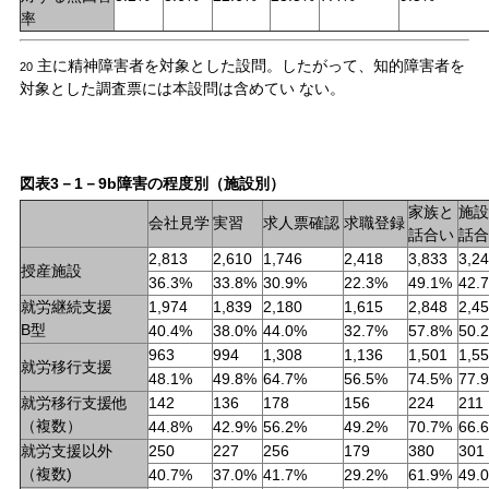
率
主に精神障害者を対象とした設問。したがって、知的障害者を
20
対象とした調査票には本設問は含めてい ない。
図表3－1－9b障害の程度別（施設別）
家族と
施設
会社見学
実習
求人票確認
求職登録
話合い
話合
2,813
2,610
1,746
2,418
3,833
3,2
授産施設
36.3%
33.8%
30.9%
22.3%
49.1%
42.
就労継続支援
1,974
1,839
2,180
1,615
2,848
2,4
B型
40.4%
38.0%
44.0%
32.7%
57.8%
50.
963
994
1,308
1,136
1,501
1,5
就労移行支援
48.1%
49.8%
64.7%
56.5%
74.5%
77.
就労移行支援他
142
136
178
156
224
211
（複数）
44.8%
42.9%
56.2%
49.2%
70.7%
66.
就労支援以外
250
227
256
179
380
301
（複数)
40.7%
37.0%
41.7%
29.2%
61.9%
49.