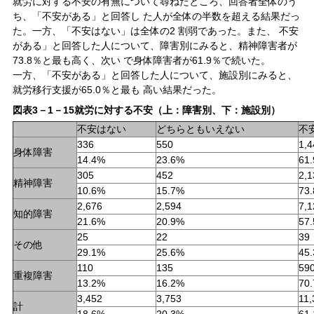
就労に対する不安の有無について尋ねたところ、回答者全体のう
ち、「不安がある」と回答し た人が全体の半数を超える結果だっ
た。一方、「不安はない」は全体の2 割弱であった。また、 不安
がある」と回答した人について、障害別にみると、精神障害者が
73.8％と最も高く、次い で身体障害者が61.9％で続いた。
一方、「不安がある」と回答した人について、施設別にみると、
就労移行支援が65.0％と最も 高い結果だった。
図表3－1－15就労に対する不安（上：障害別、下：施設別）
不安はない
どちらともいえない
不
336
550
1,4
身体障害
14.4%
23.6%
61
305
452
2,1
精神障害
10.6%
15.7%
73
2,676
2,594
7,1
知的障害
21.6%
20.9%
57
25
22
39
その他
29.1%
25.6%
45
110
135
59
重複障害
13.2%
16.2%
70
3,452
3,753
11,
計
18.6%
20.3%
61