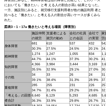
障害別にみると、精神障害者は他の障害と比較して、どのケース
においても「働きたい」と考 える人の割合が高い結果となった。
一方、施設別にみると、就労移行支援利用者が他の施設利用 者と
比べると「働きたい」と考える人の割合が高いケースが多くみら
れた。
図表3－1－17a 働きたいと考える場面（障害別）
施設仲間
支援者による
会社の社員
会社で
家
の就労
就労の勧め
との会話
の実習
労
681
610
537
432
54
身体障害
30.3%
27.5%
24.5%
20.1%
24
1,274
1,247
1,055
834
1,
精神障害
44.7%
44.1%
37.3%
30.2%
41
4,366
3,984
3,444
3,169
3,
知的障害
35.5%
32.9%
29.1%
27.0%
30
34
33
26
24
31
その他
39.1%
38.4%
31.3%
28.9%
37
285
255
231
226
25
重複障害
34.7%
31.4%
29.2%
28.6%
32
「考える」の回答
6,640
6,129
5,293
4,685
5,
者合計
36.3%
33.9%
29.8%
26.7%
31
有効回答数
18,303
18,054
17,734
17,520
17