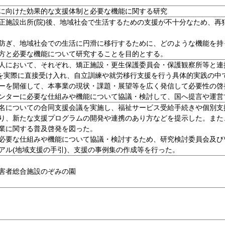
に向けた効果的な支援体制と必要な機能に関する研究
正施設出所(院)後、地域社会で生活するための支援が不十分なため、再
防ぎ、地域社会での生活に円滑に移行するために、どのような機能を持
方と必要な機能について研究することを目的とする。
人において、それぞれ、矯正施設・更生保護委員会・保護観察所等と連
者を実際に直接受け入れ、自立訓練や就労移行支援を行う具体的実践の中
ーを開催して、本事業の現状・課題・展望等を広く発信して必要性の啓
ンターに必要な仕組みや機能について協議・検討して、国へ提言や運営
名についての合同支援会議を実施し、福祉サービス受給手続きや個別支
り、新たな支援プログラムの開発や連携のあり方などを提示した。また
業に関する普及啓発を図った。
必要な仕組みや機能について協議・検討するため、研究検討委員会及び
アル(地域支援の手引)、支援の事例集の作成等を行った。
害者総合施設のぞみの園