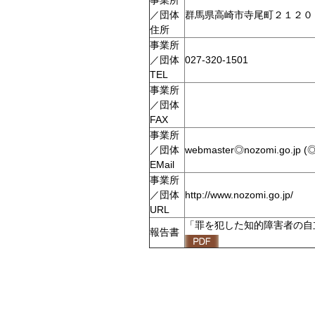
事業所
／団体
群馬県高崎市寺尾町２１２０
住所
事業所
／団体
027-320-1501
TEL
事業所
／団体
FAX
事業所
／団体
webmaster◎nozomi.go
EMail
事業所
／団体
http://www.nozomi.go.jp/
URL
「罪を犯した知的障害者の自
報告書