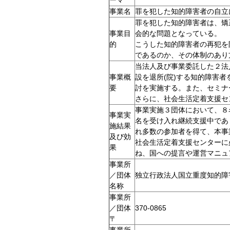
ーマ
事業名
罪を犯した知的障害者の自立
罪を犯した知的障害者は、矯
事業目
会的な問題となっている。
的
こうした知的障害者の再犯を
であるのか、その体制のあり
当法人及び事業委託した２法
事業概
設を退所(院)する知的障害
要
討を実施する。また、セミナ
さらに、社会生活定着支援セ
事業実施３団体において、８
事業実
名を受け入れ継続支援中であ
施結果
れ多数の参加者を得て、本事
及び効
社会生活定着支援センターに
果
ね、国への提言や運営マニュ
事業所
／団体
独立行政法人国立重度知的障
名称
事業所
／団体
370-0865
〒