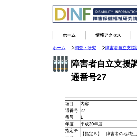
ホーム
情報アクセス
ホーム
調査・研究
障害者自立支援
障害者自立支援
通番号27
項目
内容
通番号
27
番号
1
年度
平成20年度
指定テ
【指定５】 障害者の地域生