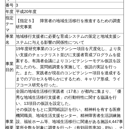
番号
3
年度
平成20年度
指定
【指定５】 障害者の地域生活移行を推進するための調査
テー
研究事業
マ
事業
地域移行支援者に必要な育成システムの策定と地域支援シ
名
ステムに与える影響の関係性について
19年度研究事業のコンピテンシー項目を尺度化し、より良
い支援のチェックリスト並びに支援者育成プログラムを提
案する。有識者会議によりコンピテンシーモデル仮説を設
事業
定したのち、質問紙調査を実施して、仮説の実証を行っ
目的
た。また、実践者が現在のコンピテンシー項目を達成する
までのプロセスを明らかにするため、キャリア形成、ライ
フコース研究を行った。
全国の地域生活移行実践者（17名）が都内に集まり、「優
秀な地域生活移行支援者」の行動特性に関する協議を行
い、13項目の仮説を設定した。
その仮説をもとに質問紙設計を行い、精神科を有する医療
機関職員、地域生活支援センター、精神障害者生活訓練施
事業
設、福祉ホーム等、地域生活移行に関連がある施設4,447事
概要
業所全数を対象に調査を行った（有効回答率30．8%）。そ