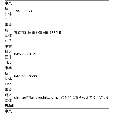
事業
所／
195－0063
団体
〒
事業
所／
東京都町田市野津田町1832-5
団体
住所
事業
所／
042-736-8421
団体
TEL
事業
所／
042-736-8588
団体
FAX
事業
所／
shimizu◎fujifukushikai.or.jp (◎を@に置き替えてください)
団体
EMail
事業