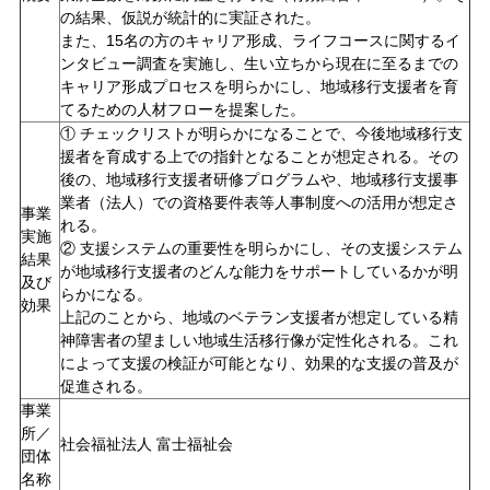
の結果、仮説が統計的に実証された。
また、15名の方のキャリア形成、ライフコースに関するイ
ンタビュー調査を実施し、生い立ちから現在に至るまでの
キャリア形成プロセスを明らかにし、地域移行支援者を育
てるための人材フローを提案した。
① チェックリストが明らかになることで、今後地域移行支
援者を育成する上での指針となることが想定される。その
後の、地域移行支援者研修プログラムや、地域移行支援事
業者（法人）での資格要件表等人事制度への活用が想定さ
事業
れる。
実施
② 支援システムの重要性を明らかにし、その支援システム
結果
が地域移行支援者のどんな能力をサポートしているかが明
及び
らかになる。
効果
上記のことから、地域のベテラン支援者が想定している精
神障害者の望ましい地域生活移行像が定性化される。これ
によって支援の検証が可能となり、効果的な支援の普及が
促進される。
事業
所／
社会福祉法人 富士福祉会
団体
名称