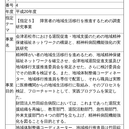
番号
4
年度
平成20年度
指定
【指定５】 障害者の地域生活移行を推進するための調査
テー
研究事業
マ
会津若松市における退院促進・地域支援のための地域精神
事業
保健福祉ネットワークの構築と、精神科病院機能強化の実
名
践研究
精神障がい者の地域生活移行を進めるため、地域精神保健
福祉ネットワークを確立させ、会津地域退院促進支援及び
地域移行支援推進委員会を発足させた。さらに検討委員会
でその効果を検証する。また、地域体制整備コーディネー
ター、地域移行推進員を専任で配置し、それら職員は実際
事業
に医療機関からの地域生活移行に取組み、そのプロセスを
目的
検証、フローチャートとして、実践プログラムを策定し
た。
財団法人竹田綜合病院においては、これまであった退院支
援組織を再編し、教育部門、退院活動部門、急性期部門、
外来支援部門の４つの部門を立ち上げ、精神科病院機能強
化を図ることを目的とする。
地域体制整備コーディネーター、地域移行推進員は竹田綜