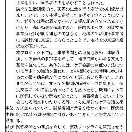
手法を用い、当事者の力を活かすことも行った。
訪問型生活訓練では、実際の生活を行う場所での訓練が出
来たことで、より生活に密着した支援ができるようになっ
た。通所では手の届かなかった支援が組み立てられるよう
になり、高い効果が確認できた。院内スタッフ、相談支援
事業所だけが取り組むのではなく、地域の生活訓練事業者
にも試行的に支援してもらったことで、地域での支援の選
択肢が広がった。
本プロジェクトでは、事業者間との連携も強め、体験通
所、ケア会議の参加等を通して、地域で障がい者を支える
基盤を強化した。具体的には、ケア会議の開催の手法につ
いて等多くの議論を重ねた。どの機関がどの時期に参加す
るのが最も効果的か等についても話し合いを重ねた。これ
までの傾向では、すべての機関や職種が一同に集まり、個
別支援について話し合ったこともあったが、機関によって
は関係していない部署があったり、発言機会もないまま散
会になる職員もいたりする等、より効果的なケア会議技術
事業
が求められていた。関係機関と意見交換する中で、医療機
実施
関と地域の関係機関の目線があってきたことを実感してい
結果
る。
及び
関係機関との連携を通して、実践プログラムを策定させる