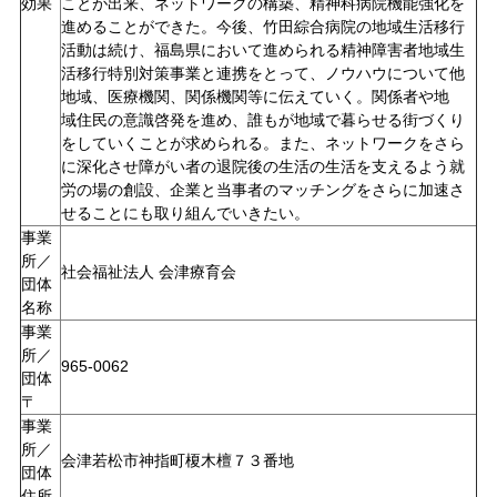
効果
ことが出来、ネットワークの構築、精神科病院機能強化を
進めることができた。今後、竹田綜合病院の地域生活移行
活動は続け、福島県において進められる精神障害者地域生
活移行特別対策事業と連携をとって、ノウハウについて他
地域、医療機関、関係機関等に伝えていく。関係者や地
域住民の意識啓発を進め、誰もが地域で暮らせる街づくり
をしていくことが求められる。また、ネットワークをさら
に深化させ障がい者の退院後の生活の生活を支えるよう就
労の場の創設、企業と当事者のマッチングをさらに加速さ
せることにも取り組んでいきたい。
事業
所／
社会福祉法人 会津療育会
団体
名称
事業
所／
965-0062
団体
〒
事業
所／
会津若松市神指町榎木檀７３番地
団体
住所