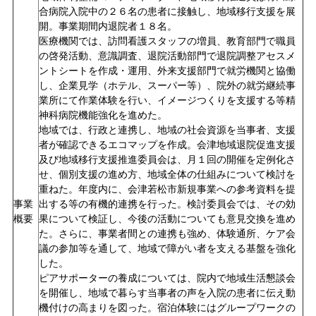
合病院入院中の２６名の患者に接触し、地域移行支援を展
開。事業期間内退院者１８名。
医療機関では、訪問看護スタッフの増員、教育部門で職員
の啓発活動、意識調査、退院活動部門で退院調整アセスメ
ントシートを作成・運用、外来支援部門で就労機関と協働
し、企業見学（ホテル、スーパー等）、院外の就労継続事
業所にて作業体験を行い、イメージつくりを支援する等精
神科病院機能強化を進めた。
地域では、行政と連携し、地域の社会資源を当事者、支援
者が確認できるエコマップを作成。会津地域退院促進支援
及び地域移行支援推進委員会は、月１回の開催を定例化さ
せ、個別支援の進め方、地域全体の仕組みについて検討を
重ねた。年度内に、会津若松市新規事業への参考資料を提
事業
出する等の有機的連携を行った。検討委員会では、その効
概要
果について検証し、今後の活動についても意見交換を進め
た。さらに、事業者間との連携も強め、体験通所、ケア会
議の参加等を通して、地域で障がい者を支える基盤を強化
した。
ピアサポーターの養成については、院内で地域生活懇談会
を開催し、地域で暮らす当事者の声を入院の患者に伝え動
機付けの高まりを図った。宿泊体験にはグループワークの