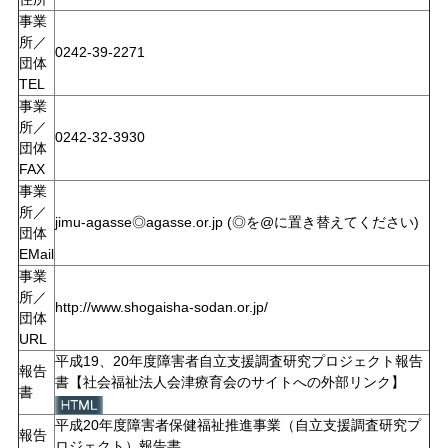
事業
所／
0242-39-2271
団体
TEL
事業
所／
0242-32-3930
団体
FAX
事業
所／
jimu-agasse◎agasse.or.jp (◎を@に置き替えてください)
団体
EMail
事業
所／
http://www.shogaisha-sodan.or.jp/
団体
URL
平成19、20年度障害者自立支援調査研究プロジェクト報告
報告
書【社会福祉法人会津療育会のサイトへの外部リンク】
書
平成20年度障害者保健福祉推進事業（自立支援調査研究プ
報告
ロジェクト）報告書