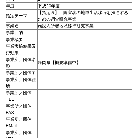
年度
平成20年度
【指定５】 障害者の地域生活移行を推進する
指定テーマ
ための調査研究事業
事業名
施設入所者地域移行研究事業
事業目的
事業概要
事業実施結果及
び効果
事業所／団体名
静岡県【概要準備中】
称
事業所／団体〒
事業所／団体住
所
事業所／団体
TEL
事業所／団体
FAX
事業所／団体
EMail
事業所／団体