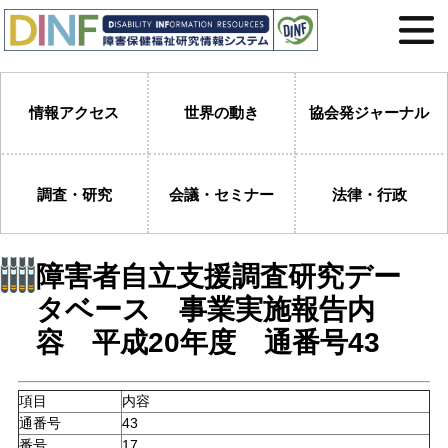
情報アクセス
世界の動き
協会発ジャーナル
調査・研究
会議・セミナー
法律・行政
障害者自立支援調査研究デー
タベース 事業実施報告内
容 平成20年度 通番号43
項目
内容
通番号
43
番号
17