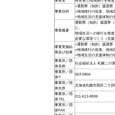
事業名
障害者の地域移行を推進
○通勤寮（知的）援護寮
事業目的
○地域移行の促進、地域
○地域生活の支援体制の
通勤寮（知的）援護寮（
た。
事業概要
地域生活への移行を推進
必要な環境づくり（支援
○通勤寮（知的）援護寮
事業実施結
○地域移行の促進、地域
果及び効果
○地域生活の支援体制の
事業所／団
社会福祉法人 札幌この実
体名称
事業所／団
063-0804
体〒
事業所／団
北海道札幌市西区二十四軒
体住所
事業所／団
011-613-8838
体TEL
事業所／団
体FAX