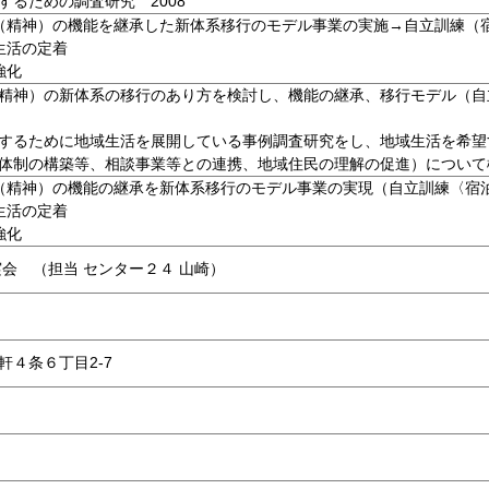
するための調査研究 2008
（精神）の機能を継承した新体系移行のモデル事業の実施→自立訓練（
生活の定着
強化
精神）の新体系の移行のあり方を検討し、機能の継承、移行モデル（自
するために地域生活を展開している事例調査研究をし、地域生活を希望
体制の構築等、相談事業等との連携、地域住民の理解の促進）について
（精神）の機能の継承を新体系移行のモデル事業の実現（自立訓練〈宿
生活の定着
強化
会 （担当 センター２４ 山崎）
４条６丁目2-7