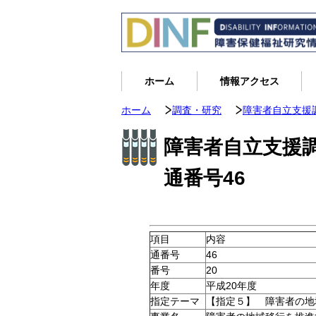
ホーム
情報アクセス
ホーム
調査・研究
障害者自立支援
障害者自立支援
通番号46
項目
内容
通番号
46
番号
20
年度
平成20年度
指定テーマ
【指定５】 障害者の地