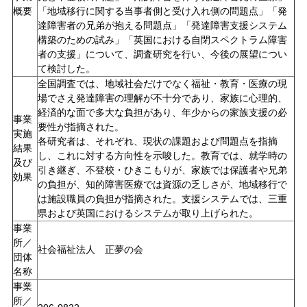
概要
「地域移行に関する当事者側と受け入れ側の問題点」「発
達障害者の兄弟が抱える問題点」「発達障害支援システム
構築のための試み」「英国における自閉スペクトラム障害
者の支援」について、調査研究を行い、今後の展望につい
て検討した。
全国調査では、地域社会だけでなく福祉・教育・医療の現
場でさえ発達障害の理解が不十分であり、家族に心理的、
経済的な面で多大な負担があり、年少からの家族支援の必
事業
要性が指摘された。
実施
各研究者は、それぞれ、現状の課題および問題点を指摘
結果
し、これに対する方向性を示唆した。教育では、就学時の
及び
引き継ぎ、不登校・ひきこもりが、家族では保護者や兄弟
効果
の負担が、知的障害医療では資源の乏しさが、地域移行で
は施設職員の負担が指摘された。支援システムでは、三重
県および英国におけるシステムが取り上げられた。
事業
所／
社会福祉法人 正夢の会
団体
名称
事業
所／