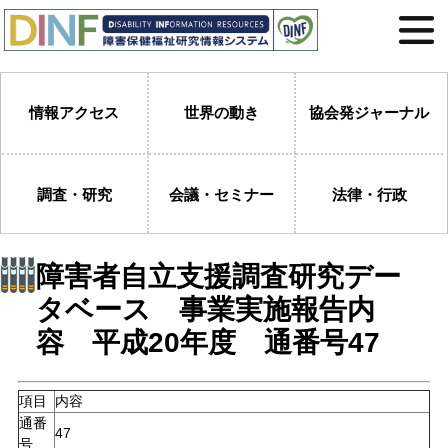
情報アクセス
世界の動き
協会発ジャーナル
調査・研究
会議・セミナー
法律・行政
障害者自立支援調査研究デー
タベース 事業実施報告内
容 平成20年度 通番号47
項目
内容
通番
47
号