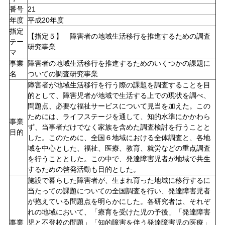
番号
21
年度
平成20年度
指定
【指定５】 障害者の地域生活移行を推進するための調査
テー
研究事業
マ
事業
障害者の地域生活移行を推進するためのいくつかの課題に
名
ついての調査研究事業
障害者が地域生活移行を行う際の課題を調査することを目
的として、障害児者が地域で生活する上での現状を調べ、
問題点、必要な福祉サービスについて見当を加えた。この
ためには、ライフステージを通して、知的水準にかかわら
事業
ず、当事者だけでなく家族を含めた調査検討を行うことと
目的
した。このために、全国６地域における全体調査と、各地
域を中心とした、福祉、医療、教育、就労などの重点調査
を行うこととした。この中で、発達障害児者が地域で共生
するための啓発活動も目的とした。
施設で暮らした障害者が、生まれ育った地域に移行するに
当たっての課題についての全国調査を行い、発達障害児者
が抱えている問題点を明らかにした。各研究者は、それぞ
れの地域において、「療育を受けた児の予後」「発達障害
事業
児と不登校の問題」「知的障害を伴う発達障害児の医療」