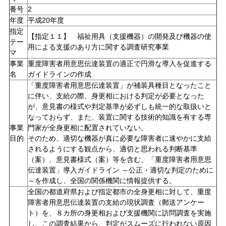
番号
2
年度
平成20年度
指定
【指定１１】 福祉用具（支援機器）の開発及び機器の使
テー
用による支援のあり方に関する調査研究事業
マ
事業
重度障害者用意思伝達装置の適正で円滑な導入を促進する
名
ガイドラインの作成
「重度障害者用意思伝達装置」が補装具種目となったこと
に伴い、支給の際、身更相における判定が必要となった
が、意見書の様式や判定基準が必ずしも統一的な取扱いと
なっておらず、また、装置に関する技術的知識を有する専
事業
門家が全身更相に配置されていない。
目的
そのため、適切な機器が真に必要な障害者に速やかに支給
されるようにする観点から、適切と思われる判断基準
（案）、意見書様式（案）等を含む、「重度障害者用意思
伝達装置」導入ガイドライン ～公正・適切な判定のために
～を作成し、全国の関係機関に情報提供する。
全国の都道府県および指定都市の全身更相に対して、重度
障害者用意思伝達装置の支給の現状調査（郵送アンケー
ト）を、８カ所の身更相および支援機関に訪問調査を実施
し、この調査結果から、判定がスムーズに行われない原因