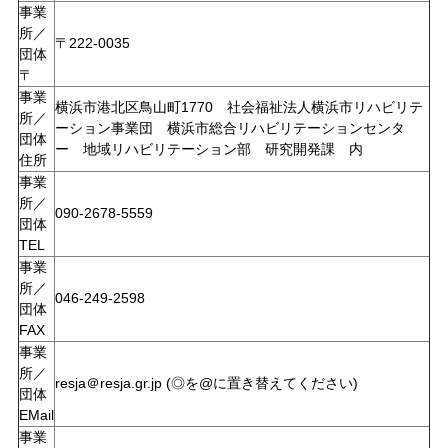
事業
所／
〒222-0035
団体
〒
事業
横浜市港北区鳥山町1770 社会福祉法人横浜市リハビリテ
所／
ーション事業団 横浜市総合リハビリテーションセンタ
団体
ー 地域リハビリテーション部 研究開発課 内
住所
事業
所／
090-2678-5559
団体
TEL
事業
所／
046-249-2598
団体
FAX
事業
所／
resja＠resja.gr.jp (◎を@に置き替えてください)
団体
EMail
事業