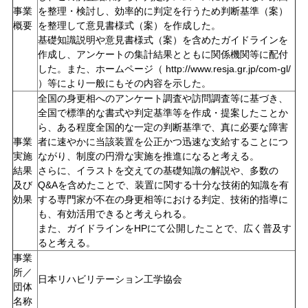
事業
を整理・検討し、効率的に判定を行うため判断基準（案）
概要
を整理して意見書様式（案）を作成した。
基礎知識説明や意見書様式（案）を含めたガイドラインを
作成し、アンケートの集計結果とともに関係機関等に配付
した。また、ホームページ（ http://www.resja.gr.jp/com-gl/
）等により一般にもその内容を示した。
全国の身更相へのアンケート調査や訪問調査等に基づき、
全国で標準的な書式や判定基準等を作成・提案したことか
ら、ある程度全国的な一定の判断基準で、真に必要な障害
事業
者に速やかに当該装置を公正かつ迅速な支給することにつ
実施
ながり、制度の円滑な実施を推進になると考える。
結果
さらに、イラストを交えての基礎知識の解説や、多数の
及び
Q&Aを含めたことで、装置に関する十分な技術的知識を有
効果
する専門家が不在の身更相等における判定、技術的指導に
も、有効活用できると考えられる。
また、ガイドラインをHPにて公開したことで、広く普及す
ると考える。
事業
所／
日本リハビリテーション工学協会
団体
名称