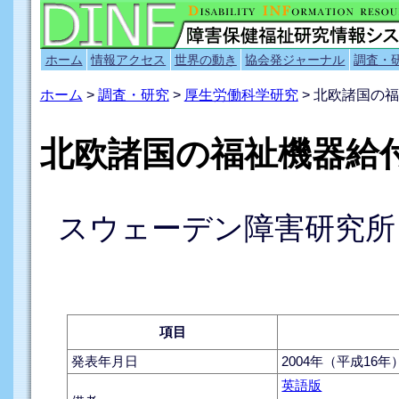
ホーム
情報アクセス
世界の動き
協会発ジャーナル
調査・
ホーム
>
調査・研究
>
厚生労働科学研究
> 北欧諸国の
北欧諸国の福祉機器給
スウェーデン障害研究所
項目
発表年月日
2004年（平成16年
英語版