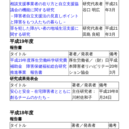
相談支援事業者の在り方と自立支援協
研究代表者
平成21
議会の機能に関する研究
谷口 明広
年3月
－障害者自立支援法の見直しポイント
と障害をもつ人たちの暮らし－
罪を犯した障がい者の地域生活支援に
研究代表者
平成21
関する研究
田島 良昭
年3月
平成19年度
報告書
タイトル
著者／発表者
備考
平成19年度厚生労働科学研究費
厚生労働省／（財）日
平成
補助金 障害保健福祉総合研究
本障害者リハビリテー
20年
推進事業 報告書
ション協会
3月
研究成果発表会
タイトル
著者／発表者
備考
安心と安全－在宅障害者とともに
主任研究者：
平成19年8
創るチームのかたち－
川村佐和子
月24日
平成18年度
報告書
タイトル
著者／発表者
備考