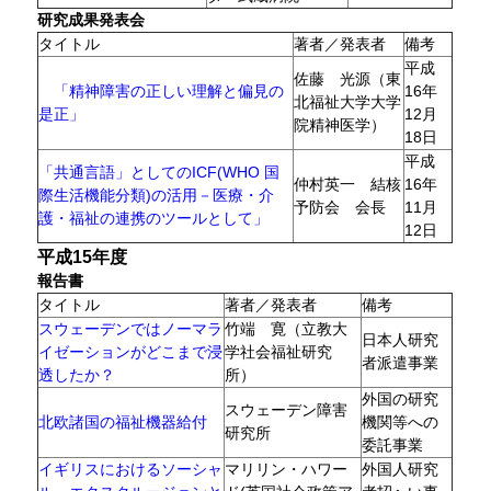
研究成果発表会
タイトル
著者／発表者
備考
平成
佐藤 光源（東
「精神障害の正しい理解と偏見の
16年
北福祉大学大学
是正」
12月
院精神医学）
18日
平成
「共通言語」としてのICF(WHO 国
仲村英一 結核
16年
際生活機能分類)の活用－医療・介
予防会 会長
11月
護・福祉の連携のツールとして」
12日
平成15年度
報告書
タイトル
著者／発表者
備考
スウェーデンではノーマラ
竹端 寛（立教大
日本人研究
イゼーションがどこまで浸
学社会福祉研究
者派遣事業
透したか？
所）
外国の研究
スウェーデン障害
北欧諸国の福祉機器給付
機関等への
研究所
委託事業
イギリスにおけるソーシャ
マリリン・ハワー
外国人研究