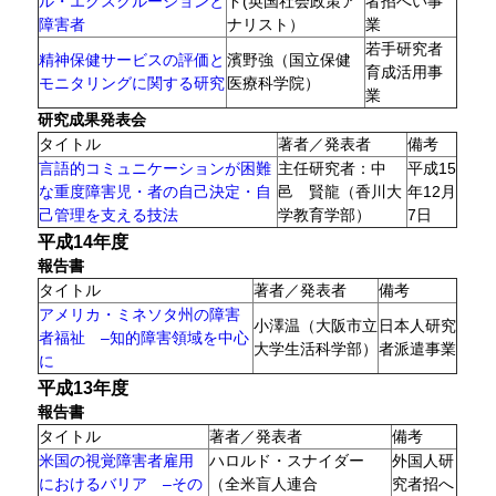
ル・エクスクルージョンと
ド(英国社会政策ア
者招へい事
障害者
ナリスト）
業
若手研究者
精神保健サービスの評価と
濱野強（国立保健
育成活用事
モニタリングに関する研究
医療科学院）
業
研究成果発表会
タイトル
著者／発表者
備考
言語的コミュニケーションが困難
主任研究者：中
平成15
な重度障害児・者の自己決定・自
邑 賢龍（香川大
年12月
己管理を支える技法
学教育学部）
7日
平成14年度
報告書
タイトル
著者／発表者
備考
アメリカ・ミネソタ州の障害
小澤温（大阪市立
日本人研究
者福祉 –知的障害領域を中心
大学生活科学部）
者派遣事業
に
平成13年度
報告書
タイトル
著者／発表者
備考
米国の視覚障害者雇用
ハロルド・スナイダー
外国人研
におけるバリア –その
（全米盲人連合
究者招へ