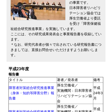
の事業です。
日本障害者リハビリ
テーション協会では
厚生労働省より委託
を受け「障害保健福
祉総合研究推進事業」を実施しています。
ここには、その研究成果発表会と事業報告書を収録してい
ます。
＊なお、研究代表者が個々で出されている研究報告書につ
きましては、直接お問合せいただけますようお願いしま
す。
平成23年度
報告書
タイトル
著者／発表者
備考
厚生労働省／
障害者対策総合研究推進事業
平成
実施機関：日本障害者
（身体・知的等障害分野）報
24年3
リハビリテーション協
告書
月
会
厚生労働省／
平成
障害者対策総合研究推進事業
実施機関：日本障害者