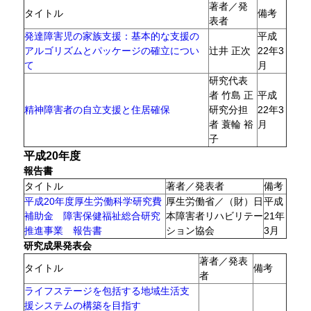
著者／発
タイトル
備考
表者
発達障害児の家族支援：基本的な支援の
平成
アルゴリズムとパッケージの確立につい
辻井 正次
22年3
て
月
研究代表
者 竹島 正
平成
精神障害者の自立支援と住居確保
研究分担
22年3
者 蓑輪 裕
月
子
平成20年度
報告書
タイトル
著者／発表者
備考
平成20年度厚生労働科学研究費
厚生労働省／（財）日
平成
補助金 障害保健福祉総合研究
本障害者リハビリテー
21年
推進事業 報告書
ション協会
3月
研究成果発表会
著者／発表
タイトル
備考
者
ライフステージを包括する地域生活支
援システムの構築を目指す