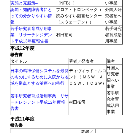
実態と克服策–
（NFB））
い事業
認知・知的障害者にと
ブロア・トロンベック（
外国人研
っての分かりやすい情
読みやすい図書センター
究者招へ
報
（スウェーデン））
い事業
若手研究者育成活用事
若手研究
業 リサーチレジデン
村田拓司
者育成活
ト平成13年度報告書
用事業
平成12年度
報告書
タイトル
著者／発表者
備考
外国人
日本の精神保健システムを最良
ディヴィッド・ルコ
研究者
のものにするために入院から地
ント（ ＭＳＷ．Ａ
招へい
域を拠点とする治療への移行
ＣＳＷ．ＩＣＳＷ）
事業
若手研
若手研究者育成活用事業 リサ
究者育
ーチレジデント平成12年度報
村田拓司
成活用
告書
事業
平成11年度
報告書
著者／