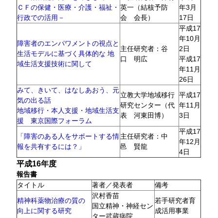
ＣＦの保健・医療・介護・福祉・
英一（結核予防
年3月
行政での活用－
会 会長）
17日
平成17
年10月
障害者のエンパワメントの視点と
主任研究者：谷
2日
生活モデルに基づく具体的な 地
口 明広
平成17
域生活支援技術に関して
年11月
26日
みて、きいて、はなしあおう、元
立教大学地域移行
平成17
気の出る話
研究センター（代
年11月
地域移行・本人支援・地域生活支
表 河東田博）
3日
援 東京国際フォーラム
平成17
「障害のある人をサポートする情
主任研究者：中
年12月
報を共有するには？」
邑 賢龍
4日
平成16年度
報告書
タイトル
著者／発表者
備考
沢村香苗
精神科薬物治療の質の
若手研究者育
国立精神・神経セン
向上に関する研究
成活用事業
ター武蔵病院