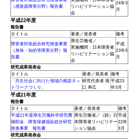
24年3
（感覚器障害分野）報告書
リハビリテーション協
月
会
平成22年度
報告書
タイトル
著者／発表者
備考
厚生労働省／
障害者対策総合研究推進事業
平成
実施機関：日本障害者
（身体・知的等障害分野）報
23年3
リハビリテーション協
告書
月
会
研究成果発表会
タイトル
著者／発表者
備考
「共生社会に向けた地域の相談ネッ
研究代表者 堀
平成23
トワークづくり」
口 寿広
年3月
平成21年度
報告書
タイトル
著者／発表者
備考
平成21年度厚生労働科学研究費
厚生労働省／（財）日
平成
補助金 障害保健福祉総合研究
本障害者リハビリテー
22年
推進事業 報告書
ション協会
3月
研究成果発表会