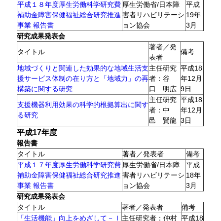
平成１８年度厚生労働科学研究費
厚生労働省/日本障
平成
補助金障害保健福祉総合研究推進
害者リハビリテーシ
19年
事業 報告書
ョン協会
3月
研究成果発表会
著者／発
タイトル
備考
表者
地域づくりと関連した効果的な地域生活支
主任研究
平成18
援サービス体制の在り方と「地域力」の再
者：谷
年12月
構築に関する研究
口 明広
9日
主任研究
平成18
支援機器利用効果の科学的根拠算出に関す
者：中
年12月
る研究
邑 賢龍
3日
平成17年度
報告書
タイトル
著者／発表者
備考
平成１７年度厚生労働科学研究費
厚生労働省/日本障
平成
補助金障害保健福祉総合研究推進
害者リハビリテーシ
18年
事業 報告書
ョン協会
3月
研究成果発表会
タイトル
著者／発表者
備考
「生活機能」向上をめざして－Ｉ
主任研究者：仲村
平成18