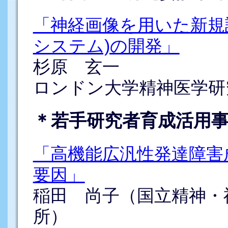
「神経画像を用いた新規
システム)の開発」
杉原 玄一
ロンドン大学精神医学研
＊若手研究者育成活用
「高機能広汎性発達障害
要因」
稲田 尚子（国立精神・
所）