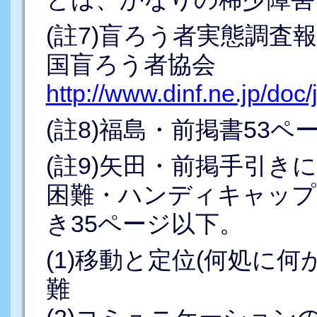
(註7)盲ろう者実態調査報
国盲ろう者協会
http://www.dinf.ne.jp/do
(註8)福島・前掲書53ペ
(註9)矢田・前掲手引き
困難・ハンディキャップ
き35ページ以下。
(1)移動と定位(何処に
難