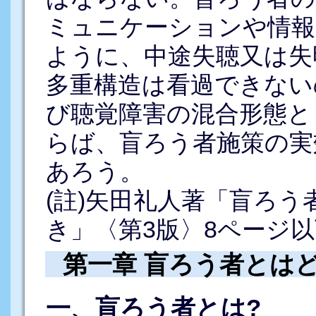
ミュニケーションや情報
ように、中途失聴又は失
多重構造は看過できない
び聴覚障害の混合形態と
らば、盲ろう者施策の実
あろう。
(註)矢田礼人著「盲ろ
き」〈第3版〉8ページ
第一章 盲ろう者とは
一、盲ろう者とは?