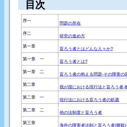
目次
序一
問題の所在
序二
研究の進め方
第一章
盲ろう者とはどんな人々か?
第一章 一
盲ろう者とは?
第一章 二
盲ろう者の抱える問題-その障害の
第二章
我が国における現行法と盲ろう者-
第二章 一
現行法における盲ろう者の処遇
第二章 二
他の法制度と盲ろう者
第三章
海外の障害者法制と盲ろう者(概観)