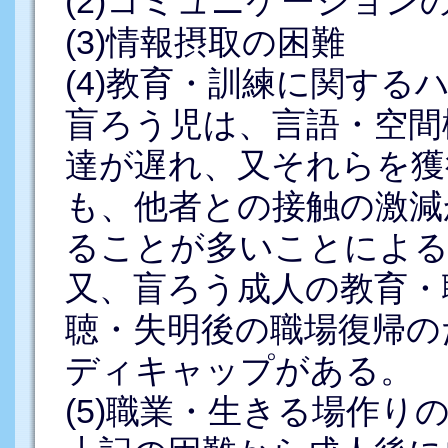
(2)コミュニケーション
(3)情報摂取の困難
(4)教育・訓練に関する
盲ろう児は、言語・空間
達が遅れ、又それらを獲
も、他者との接触の激減
ることが多いことによ
又、盲ろう成人の教育・
聴・失明後の職場復帰の
ディキャップがある。
(5)職業・生きる場作り