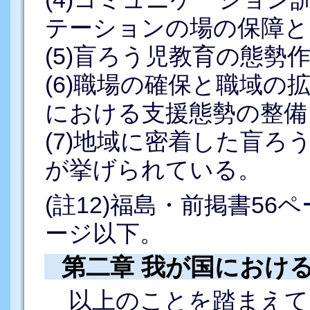
テーションの場の保障と
(5)盲ろう児教育の態勢
(6)職場の確保と職域の
における支援態勢の整備
(7)地域に密着した盲ろ
が挙げられている。
(註12)福島・前掲書56
ージ以下。
第二章 我が国におけ
以上のことを踏まえて