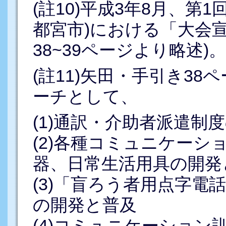
(註10)平成3年8月、第
都宮市)における「大会
38~39ページより略述)。
(註11)矢田・手引き3
ーチとして、
(1)通訳・介助者派遣制
(2)各種コミュニケーシ
器、日常生活用具の開発
(3)「盲ろう者用点字電
の開発と普及
(4)コミュニケーショ