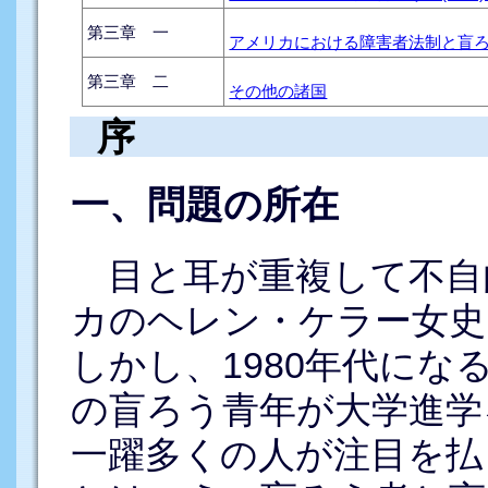
第三章 一
アメリカにおける障害者法制と盲
第三章 二
その他の諸国
序
一、問題の所在
目と耳が重複して不自
カのヘレン・ケラー女史
しかし、1980年代に
の盲ろう青年が大学進学
一躍多くの人が注目を払