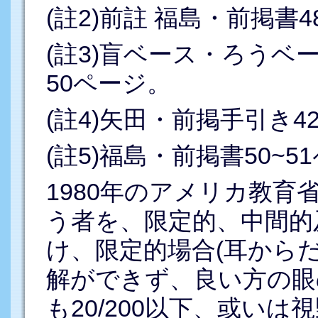
(註2)前註 福島・前掲
(註3)盲ベース・ろう
50ページ。
(註4)矢田・前掲手引き
(註5)福島・前掲書50~5
1980年のアメリカ教
う者を、限定的、中間的
け、限定的場合(耳から
解ができず、良い方の眼
も20/200以下、或いは