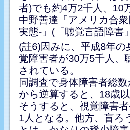
者)でも約4万2千人、1
中野善達「アメリカ合衆
実態-」(「聴覚言語障害」2
(註6)因みに、平成8年
覚障害者が30万5千人、
されている。
同調査で身体障害者総数が
から逆算すると、18歳
そうすると、視覚障害者
1人となる。他方、盲ろう
とは、かなりの稀少障害