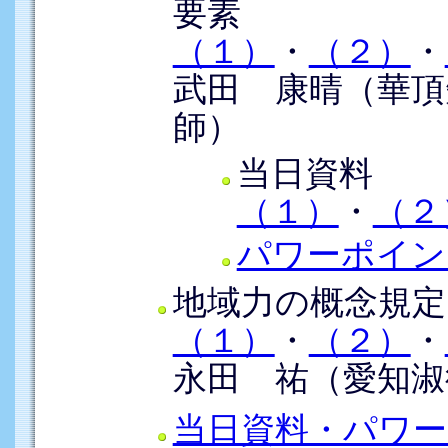
要素
（１）
・
（２）
・
武田 康晴（華頂
師）
当日資料
（１）
・
（２
パワーポイン
地域力の概念規定
（１）
・
（２）
・
永田 祐（愛知淑
当日資料・パワ