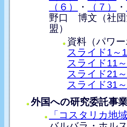
（６）
・
（７）
・
野口 博文（社団
盟）
資料（パワー
スライド1～1
スライド11～
スライド21～
スライド31～
外国への研究委託事
「コスタリカ地域
バルバラ・ホル