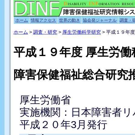
ホーム
情報アクセス
世界の動き
協会発ジャーナル
調査・
ホーム
>
調査・研究
>
厚生労働科学研究
> 平成１９年
平成１９年度 厚生労働
障害保健福祉総合研究
厚生労働省
実施機関：日本障害者リ
平成２０年3月発行