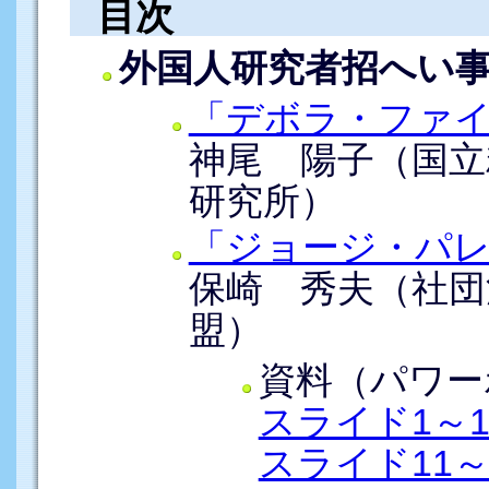
目次
外国人研究者招へい
「デボラ・ファ
神尾 陽子（国立
研究所）
「ジョージ・パ
保崎 秀夫（社団
盟）
資料（パワー
スライド1～1
スライド11～