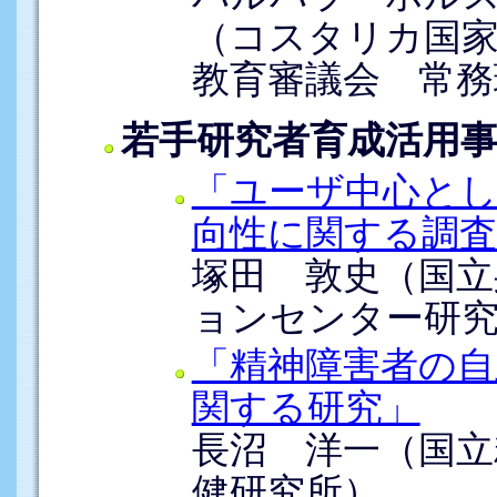
（コスタリカ国
教育審議会 常務
若手研究者育成活用
「ユーザ中心とし
向性に関する調査
塚田 敦史（国立
ョンセンター研
「精神障害者の自
関する研究」
長沼 洋一（国立
健研究所）