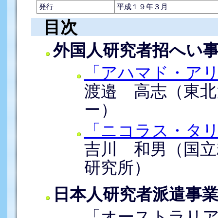
発行
平成１９年３月
目次
外国人研究者招へい
「アハマド・ア
渡邉 高志（東北
ー）
「ニコラス・タ
吉川 和男（国立
研究所）
日本人研究者派遣事
「オーストラリ