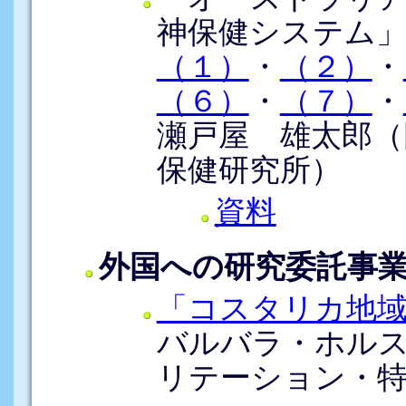
神保健システム
（１）
・
（２）
・
（６）
・
（７）
・
瀬戸屋 雄太郎（
保健研究所）
資料
外国への研究委託事
「コスタリカ地域
バルバラ・ホル
リテーション・特