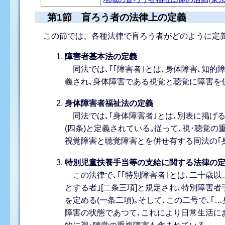
第1節 盲ろう者の法律上の定義
この節では、各種法律で盲ろう者がどのように定
障害者基本法の定義
同法では､｢｢障害者｣とは､身体障害､知的
義され､身体障害である視覚と聴覚に障害を
身体障害者福祉法の定義
同法では､｢身体障害者｣とは､別表に掲げ
(四条)と定義されている｡従って､視･聴覚
視覚障害と聴覚障害とを併せ有する同法の｢
特別児童扶養手当等の支給に関する法律の
この法律で､｢｢特別障害者｣とは､二十歳
とする者｣[二条三項]と規定され､特別障
を定める(一条二項)｡そして､この二号で､
障害の状態であつて､これにより日常生活に