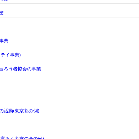
業
事業
テイ事業)
盲ろう者協会の事業
活動(東京都の例)
盲ろう者友の会の例)