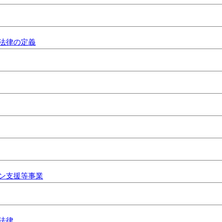
法律の定義
ン支援等事業
法律