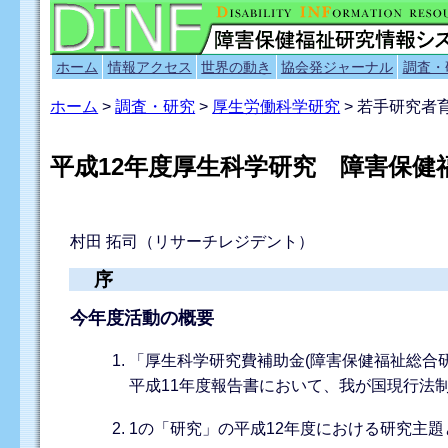
ホーム
情報アクセス
世界の動き
協会発ジャーナル
調査・
ホーム
>
調査・研究
>
厚生労働科学研究
> 若手研究
平成12年度厚生科学研究 障害保
村田 拓司（リサーチレジデント）
序
今年度活動の概要
「厚生科学研究費補助金(障害保健福祉総合
平成11年度報告書において、我が国現行法
1の「研究」の平成12年度における研究主