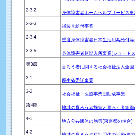
2-3-2
身体障害者ホームヘルプサービス事
2-3-3
補装具給付事業
2-3-4
重度身体障害者日常生活用具給付等
2-3-5
身体障害者短期入所事業(ショートス
第3節
盲ろう者に関する社会福祉法人全国
3-1
厚生省委託事業
3-2
社会福祉・医療事業団助成事業
第4節
地域の盲ろう者施策と盲ろう者組織の
4-1
地方公共団体の施策(東京都の場合)
4-2
地域の盲ろう者福祉団体の活動(東京