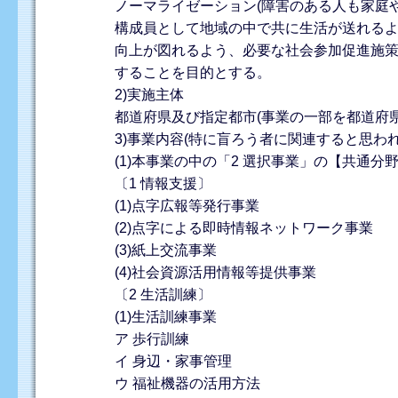
ノーマライゼーション(障害のある人も家庭
構成員として地域の中で共に生活が送れる
向上が図れるよう、必要な社会参加促進施
することを目的とする。
2)実施主体
都道府県及び指定都市(事業の一部を都道府
3)事業内容(特に盲ろう者に関連すると思わ
(1)本事業の中の「2 選択事業」の【共通
〔1 情報支援〕
(1)点字広報等発行事業
(2)点字による即時情報ネットワーク事業
(3)紙上交流事業
(4)社会資源活用情報等提供事業
〔2 生活訓練〕
(1)生活訓練事業
ア 歩行訓練
イ 身辺・家事管理
ウ 福祉機器の活用方法