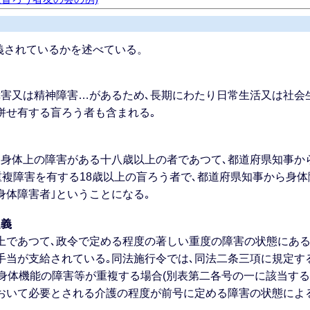
義されているかを述べている。
障害又は精神障害…があるため､長期にわたり日常生活又は社会
併せ有する盲ろう者も含まれる｡
る身体上の障害がある十八歳以上の者であつて､都道府県知事か
の重複障害を有する18歳以上の盲ろう者で､都道府県知事から身
身体障害者｣ということになる｡
定義
以上であつて､政令で定める程度の著しい重度の障害の状態にあ
害者手当が支給されている｡同法施行令では､同法二条三項に規定
｢…身体機能の障害等が重複する場合(別表第二各号の一に該当す
おいて必要とされる介護の程度が前号に定める障害の状態によ