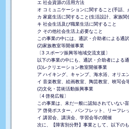
エ 社会資源の活用方法
オ コミュニケーションに関すること(手話、
カ 家庭生活に関すること(生活設計、家族関
キ 社会生活及び職業生活に関すること
ク その他社会生活上必要なこと
この事業の中には、通訳・介助者による通
(2)家族教室等開催事業
〔3 スポーツ振興等地域交流支援〕
以下の事業の中にも、通訳・介助者による
(1)レクリエーション教室開催事業
ア ハイキング、キャンプ、海水浴、オリエ
イ 音楽教室、絵画教室、陶芸教室、映写会
(2)文化・芸術活動振興事業
〔4 啓発広報〕
この事業は、未だ一般に認知されていない
ア 啓発ポスター、パンフレット、リーフレ
イ 講習会、講演会、学習会等の開催
次に、【障害別分野】事業として、以下の